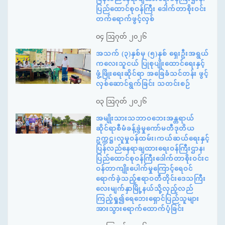
ပြည်ထောင်စုဝန်ကြီး ဒေါက်တာစိုးဝင်း
တက်ရောက်ဖွင့်လှစ်
၀၄ ဩဂုတ် ၂၀၂၆
အသက် (၃)နှစ်မှ (၅)နှစ် ရှေးဦးအရွယ်
ကလေးသူငယ် ပြုစုပျိုးထောင်ရေးနှင့်
ဖွံ့ဖြိုးရေးဆိုင်ရာ အခြေခံသင်တန်း ဖွင့်
လှစ်ဆောင်ရွက်ခြင်း သတင်းစဉ်
၀၃ ဩဂုတ် ၂၀၂၆
အမျိုးသားသဘာဝဘေးအန္တရာယ်
ဆိုင်ရာစီမံခန့်ခွဲမှုကော်မတီဒုတိယ
ဥက္ကဋ္ဌ၊လူမှုဝန်ထမ်း၊ကယ်ဆယ်ရေးနှင့်
ပြန်လည်နေရာချထားရေးဝန်ကြီးဌာန၊
ပြည်ထောင်စုဝန်ကြီးဒေါက်တာစိုးဝင်းင
ဝန်တာကျိုးပေါက်မှုကြောင့်ရေဝင်
ရောက်ခဲ့သည့်ဧရာဝတီတိုင်းဒေသကြီး
လေးမျက်နှာမြို့နယ်သို့လှည့်လည်
ကြည့်ရှု၍ရေဘေးရှောင်ပြည်သူများ
အားသွားရောက်ထောက်ပံ့ခြင်း