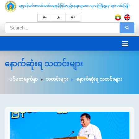
A-
A
A+
နောက်ဆုံးရ သတင်းများ
ပင်မစာမျက်နှာ
သတင်းများ
နောက်ဆုံးရ သတင်းများ