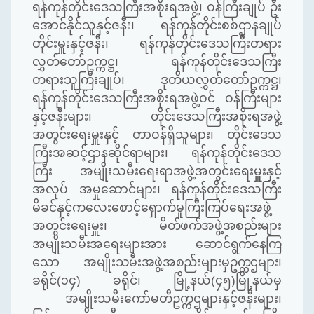
ရန်ကုန်တိုင်းဒေသကြီးအစိုးရအဖွဲ့၊ ဝန်ကြီးချုပ် ဦး
အောင်နိုင်သူနှင့်ဇနီး၊ ရန်ကုန်တိုင်းစစ်ဌာနချုပ်
တိုင်းမှူးနှင့်ဇနီး၊ ရန်ကုန်တိုင်းဒေသကြီးတရား
လွှတ်တော်ဥက္ကဋ္ဌ၊ ရန်ကုန်တိုင်းဒေသကြီး
တရားသူကြီးချုပ်၊ ဒုတိယလွှတ်တော်ဥက္ကဋ္ဌ၊
ရန်ကုန်တိုင်းဒေသကြီးအစိုးရအဖွဲ့ဝင် ဝန်ကြီးများ
နှင့်ဇနီးများ၊ တိုင်းဒေသကြီးအစိုးရအဖွဲ့
အတွင်းရေးမှူးနှင့် တာဝန်ရှိသူများ၊ တိုင်းဒေသ
ကြီးအဆင့်ဌာနဆိုင်ရာများ၊ ရန်ကုန်တိုင်းဒေသ
ကြီး အမျိုးသမီးရေးရာအဖွဲ့အတွင်းရေးမှူးနှင့်
အလုပ် အမှုဆောင်များ၊ ရန်ကုန်တိုင်းဒေသကြီး
မိခင်နှင့်ကလေးစောင့်ရှောက်မှုကြီးကြပ်ရေးအဖွဲ့
အတွင်းရေးမှူး၊
မိတ်ဖက်အဖွဲ့အစည်းများ
အမျိုးသမီးအရေးများအား ဆောင်ရွက်နေကြ
သော အမျိုးသမီးအဖွဲ့အစည်းများမှဥက္ကဌများ၊
ခရိုင်(၁၄) ခရိုင်၊ မြို့နယ်(၄၅)မြို့နယ်မှ
အမျိုးသမီးကော်မတီဥက္ကဌများနှင့်ဇနီးများ၊