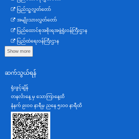
ပြည်သူ့လွှတ်တော်
အမျိုးသားလွှတ်တော်
ပြည်ထောင်စုအစိုးရအဖွဲ့ရုံးဝန်ကြီးဌာန
ပြည်ထဲရေးဝန်ကြီးဌာန
Show more
ကာကွယ်ရေးဝန်ကြီးဌာန
နယ်စပ်ရေးရာဝန်ကြီးဌာန
ဆက်သွယ်ရန်
စီမံကိန်း၊ဘဏ္ဍာရေးနှင့်စက်မှုဝန်ကြီးဌာန
ရင်းနှီးမြှုပ်နှံမှုနှင့် နိုင်ငံခြားစီးပွားဆက်သွယ်ရေးဝန်ကြီးဌာန
ရုံးဖွင့်ချိန်
အပြည်ပြည်ဆိုင်ရာပူးပေါင်းဆောင်ရွက်ရေးဝန်ကြီးဌာန
တနင်္လာနေ့ မှ သောကြာနေ့ထိ
ပြန်ကြားရေးဝန်ကြီးဌာန
နံနက် ၉းဝ၀ နာရီမှ ညနေ ၅းဝ၀ နာရီထိ
သာသနာရေးနှင့် ယဉ်ကျေးမှုဝန်ကြီးဌာန
စိုက်ပျိုးရေး၊မွေးမြူရေးနှင့်ဆည်မြောင်းဝန်ကြီးဌာန
ပို့ဆောင်ရေးနှင့်ဆက်သွယ်ရေးဝန်ကြီးဌာန