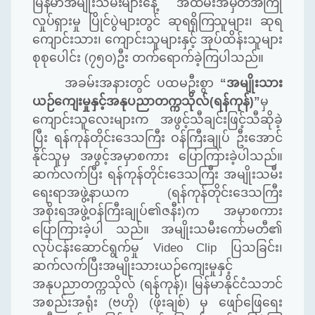
မြန်မာအမျိုးသမီးများနေ့ အထိမ်းအမှတ်အကြို
လှုပ်ရှားမှု ပြိုင်ပွဲများတွင် ဆုရရှိကြသူများ၊
ဆုရ
ကျောင်းသား၊ ကျောင်းသူများနှင့် အုပ်ထိန်းသူများ
စုစုပေါင်း (၇၅၀)ဦး တက်ရောက်ခဲ့ကြပါသည်။
အခမ်းအနားတွင် ပထမဦးစွာ
“အမျိုးသား
ယဉ်ကျေးမှုနှင့်အနုပညာတက္ကသိုလ်(ရန်ကုန်)”
မှ
ကျောင်းသူလေးများက အဖွင့်သီချင်းဖြင့်သီဆိုခဲ့
ပြီး ရန်ကုန်တိုင်းဒေသကြီး ဝန်ကြီးချုပ် ဦးအောင်
နိုင်သူမှ အဖွင့်အမှာစကား ပြောကြားခဲ့ပါသည်။
ဆက်လက်ပြီး ရန်ကုန်တိုင်းဒေသကြီး အမျိုးသမီး
ရေးရာအဖွဲ့နာယက (ရန်ကုန်တိုင်းဒေသကြီး
အစိုးရအဖွဲ့ဝန်ကြီးချုပ်၏ဇနီး)က အမှာစကား
ပြောကြားခဲ့ပါ သည်။ အမျိုးသမီးကော်မတီ၏
လုပ်ငန်းဆောင်ရွက်မှု Video Clip ပြသခြင်း၊
ဆက်လက်ပြီးအမျိုးသားယဉ်ကျေးမှုနှင့်
အနုပညာတက္ကသိုလ် (ရန်ကုန်)၊ မြန်မာနိုင်ငံသဘင်
အစည်းအရုံး (ဗဟို) (ဖိုးချစ်) မှ ဖျော်ဖြေရေး