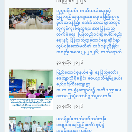
၀၁ ဩဂုတ် ၂၀၂၆
လူမှုဝန်ထမ်း၊ကယ်ဆယ်ရေးနှင့်
ပြန်လည်နေရာချထားရေးဝန်ကြီးဌာန
ဒုတိယဝန်ကြီး ဒေါက်တာသန့်ဇော်လွင်
လူကုန်ကူးခံရသူများအားပြန်လည်
လက်ခံရေး၊ ပြန်လည်ဝင်ဆံ့ပေါင်းစည်း
ရေးနှင့် ပြန်လည်ထူထောင်ရေးဆိုင်ရာ
လုပ်ငန်းကော်မတီ၏ လုပ်ငန်းညှိနှိုင်း
အစည်းအဝေး(၂/၂၀၂၆) တက်ရောက်
၃၀ ဇူလိုင် ၂၀၂၆
ပြည်ထောင်စုနယ်မြေ၊ နေပြည်တော်၊
ဇေယျာသီရိခရိုင်၊ ဇေယျာသီရိမြို့နယ်၊
စည်ပင်ကြီးကျေးရွာ
အ.ထ.က(ခွဲ)ကျောင်း၌ အသိပညာပေး
ဟောပြောပွဲဆောင်ရွက်မှုသတင်း
၃၀ ဇူလိုင် ၂၀၂၆
မသန်စွမ်းသက်ငယ်သင်တန်း
ကျောင်း(နေပြည်တော်) ဖွင့်ပွဲ
အခမ်းအနား ကျင်းပ