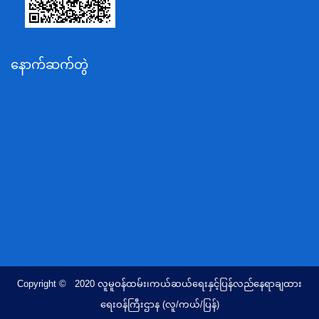
သယံဇာတနှင့်ပတ်ဝန်းကျင်ထိန်းသိမ်းရေးဝန်ကြီးဌာန
လျှပ်စစ်နှင့်စွမ်းအင်ဝန်ကြီးဌာန
နောက်ဆက်တွဲ
အလုပ်သမား၊လူဝင်မှုကြီးကြပ်ရေးနှင့်ပြည်သူ့အင်အား
ဝန်ကြီးဌာန
စီးပွားရေးနှင့်ကူးသန်းရောင်းဝယ်ရေးဝန်ကြီးဌာန
ပညာရေးဝန်ကြီးဌာန
ကျန်းမာရေးနှင့်အားကစားဝန်ကြီးဌာန
ဆောက်လုပ်ရေးဝန်ကြီးဌာန
လူမူဝန်ထမ်း၊ကယ်ဆယ်ရေးနှင့်ပြန်လည်နေရာချထားရေး
ဝန်ကြီးဌာန
ဟိုတယ်နှင့်ခရီးသွားလာရေးဝန်ကြီးဌာန
တိုင်းရင်းသားလူမျိုးရေးရာဝန်ကြီးဌာန
Copyright © 2020 လူမူဝန်ထမ်း၊ကယ်ဆယ်ရေးနှင့်ပြန်လည်နေရာချထား
ပြည်ထောင်စုရာထူးဝန်အဖွဲ့ရုံး
ရေးဝန်ကြီးဌာန (လူ/ကယ်/ပြန်)