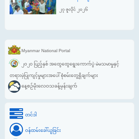
၂၇ ဇူလိုင် ၂၀၂၆
Myanmar National Portal
၂၀၂၀ ပြည့်နှစ် အထွေထွေရွေးကောက်ပွဲ မဲမသမာမှုနှင့်
တရားမဲ့ပြုကျင့်မှုများအပေါ် စုံစမ်းတွေ့ရှိချက်များ
နေ့စဉ်မိုးလေဝသခန့်မှန်းချက်
တင်ဒါ
ဝန်ထမ်းခေါ်ယူခြင်း