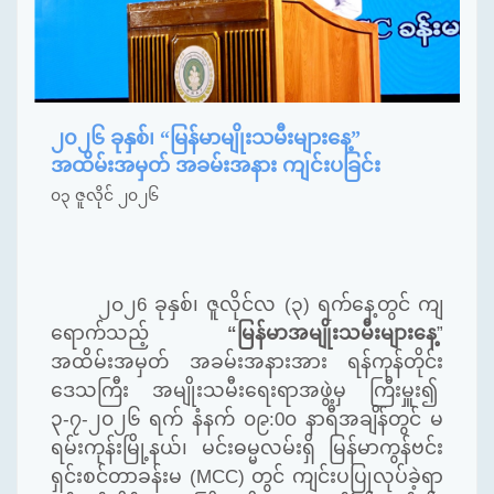
၂၀၂၆ ခုနှစ်၊ “မြန်မာမျိုးသမီးများနေ့”
အထိမ်းအမှတ် အခမ်းအနား ကျင်းပခြင်း
၀၃ ဇူလိုင် ၂၀၂၆
၂၀၂6 ခုနှစ်၊ ဇူလိုင်လ (၃) ရက်နေ့တွင် ကျ
ရောက်သည့်
“မြန်မာအမျိုးသမီးများနေ့
”
အထိမ်းအမှတ် အခမ်းအနားအား ရန်ကုန်တိုင်း
ဒေသကြီး အမျိုးသမီးရေးရာအဖွဲ့မှ ကြီးမှူး၍
၃-၇-၂၀၂၆ ရက် နံနက် ၀၉:0၀ နာရီအချိန်တွင် မ
ရမ်းကုန်းမြို့နယ်၊ မင်းဓမ္မလမ်းရှိ မြန်မာကွန်ဗင်း
ရှင်းစင်တာခန်းမ (MCC) တွင် ကျင်းပပြုလုပ်ခဲ့ရာ