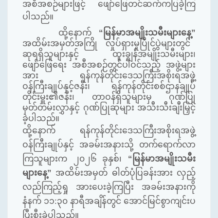
အစီအစဉ်များဖြင့် ဖျော်ဖြေတင်ဆက်ကပြခဲ့ကြ
ပါသည်။
ထို့နောက်
“မြန်မာအမျိုးသမီးများနေ့”
အထိမ်းအမှတ်အကြို လှုပ်ရှားမှုပြိုင်ပွဲများတွင်
ဆုရရှိသူများနှင့် ထူးချွန်အမျိုးသမီးများ၊
ဖျော်ဖြေရေး အစီအစဉ်တွင်ပါဝင်သည့် အဖွဲ့များ
အား ရန်ကုန်တိုင်းဒေသကြီးအစိုးရအဖွဲ့
ဝန်ကြီးချုပ်နှင့်ဇနီး၊ ရန်ကုန်တိုင်းစစ်ဌာနချုပ်
တိုင်းမှူး၏ဇနီး၊ တာဝန်ရှိသူများမှ ဂုဏ်ပြု
မှတ်တမ်းလွှာနှင့် ဂုဏ်ပြုဆုများ အသီးသီးချီးမြှင့်
ခဲ့ပါသည်။
ထို့နောက် ရန်ကုန်တိုင်းဒေသကြီးအစိုးရအဖွဲ့
ဝန်ကြီးချုပ်နှင့် အခမ်းအနားသို့ တက်ရောက်လာ
ကြသူများက ၂၀၂၆ ခုနှစ်၊
“မြန်မာအမျိုးသမီး
များနေ့”
အထိမ်းအမှတ် ဓါတ်ပုံပြခန်းအား လှည့်
လည်ကြည့်ရှု အားပေးခဲ့ကြပြီး အခမ်းအနားကို
နံနက် ၁၁:၃၀ နာရီအချိန်တွင် အောင်မြင်စွာကျင်းပ
ပြီးစီးခဲ့ပါသည်။