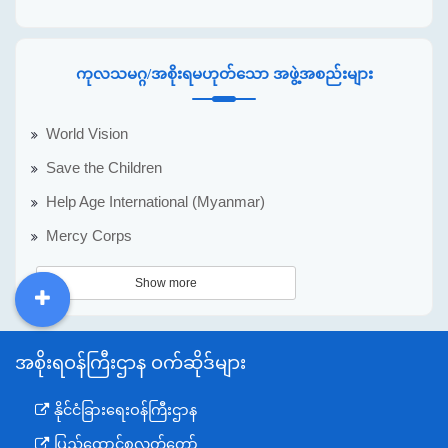
ကုလသမဂ္ဂ/အစိုးရမဟုတ်သော အဖွဲ့အစည်းများ
World Vision
Save the Children
Help Age International (Myanmar)
Mercy Corps
Show more
DDM
MOS
DSW
DOR
အစိုးရဝန်ကြီးဌာန ဝက်ဆိုဒ်များ
နိုင်ငံခြားရေးဝန်ကြီးဌာန
ပြည်ထောင်စုလွှတ်တော်