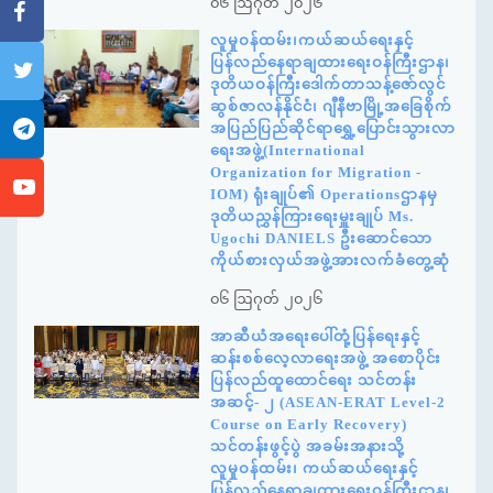
၀၆ ဩဂုတ် ၂၀၂၆
လူမှုဝန်ထမ်း၊ကယ်ဆယ်ရေးနှင့်
ပြန်လည်နေရာချထားရေးဝန်ကြီးဌာန၊
ဒုတိယဝန်ကြီးဒေါက်တာသန့်ဇော်လွင်
ဆွစ်ဇာလန်နိုင်ငံ၊ ဂျီနီဗာမြို့အခြေစိုက်
အပြည်ပြည်ဆိုင်ရာရွှေ့ပြောင်းသွားလာ
ရေးအဖွဲ့(International
Organization for Migration -
IOM) ရုံးချုပ်၏ Operationsဌာနမှ
ဒုတိယညွှန်ကြားရေးမှူးချုပ် Ms.
Ugochi DANIELS ဦးဆောင်သော
ကိုယ်စားလှယ်အဖွဲ့အားလက်ခံတွေ့ဆုံ
၀၆ ဩဂုတ် ၂၀၂၆
အာဆီယံအရေးပေါ်တုံ့ပြန်ရေးနှင့်
ဆန်းစစ်လေ့လာရေးအဖွဲ့ အစောပိုင်း
ပြန်လည်ထူထောင်ရေး သင်တန်း
အဆင့်- ၂ (ASEAN-ERAT Level-2
Course on Early Recovery)
သင်တန်းဖွင့်ပွဲ အခမ်းအနားသို့
လူမှုဝန်ထမ်း၊ ကယ်ဆယ်ရေးနှင့်
ပြန်လည်နေရာချထားရေးဝန်ကြီးဌာန၊