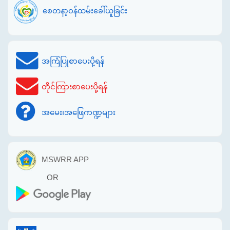
စေတနာ့ဝန်ထမ်းခေါ်ယူခြင်း
အကြံပြုစာပေးပို့ရန်
တိုင်ကြားစာပေးပို့ရန်
အမေး၊အဖြေကဏ္ဍများ
MSWRR APP
OR