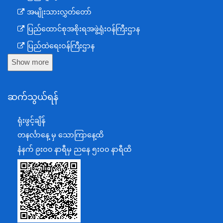
အမျိုးသားလွှတ်တော်
ပြည်ထောင်စုအစိုးရအဖွဲ့ရုံးဝန်ကြီးဌာန
ပြည်ထဲရေးဝန်ကြီးဌာန
Show more
ကာကွယ်ရေးဝန်ကြီးဌာန
နယ်စပ်ရေးရာဝန်ကြီးဌာန
ဆက်သွယ်ရန်
စီမံကိန်း၊ဘဏ္ဍာရေးနှင့်စက်မှုဝန်ကြီးဌာန
ရင်းနှီးမြှုပ်နှံမှုနှင့် နိုင်ငံခြားစီးပွားဆက်သွယ်ရေးဝန်ကြီးဌာန
ရုံးဖွင့်ချိန်
အပြည်ပြည်ဆိုင်ရာပူးပေါင်းဆောင်ရွက်ရေးဝန်ကြီးဌာန
တနင်္လာနေ့ မှ သောကြာနေ့ထိ
ပြန်ကြားရေးဝန်ကြီးဌာန
နံနက် ၉းဝ၀ နာရီမှ ညနေ ၅းဝ၀ နာရီထိ
သာသနာရေးနှင့် ယဉ်ကျေးမှုဝန်ကြီးဌာန
စိုက်ပျိုးရေး၊မွေးမြူရေးနှင့်ဆည်မြောင်းဝန်ကြီးဌာန
ပို့ဆောင်ရေးနှင့်ဆက်သွယ်ရေးဝန်ကြီးဌာန
သယံဇာတနှင့်ပတ်ဝန်းကျင်ထိန်းသိမ်းရေးဝန်ကြီးဌာန