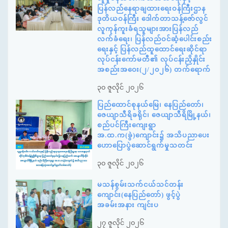
ပြန်လည်နေရာချထားရေးဝန်ကြီးဌာန
ဒုတိယဝန်ကြီး ဒေါက်တာသန့်ဇော်လွင်
လူကုန်ကူးခံရသူများအားပြန်လည်
လက်ခံရေး၊ ပြန်လည်ဝင်ဆံ့ပေါင်းစည်း
ရေးနှင့် ပြန်လည်ထူထောင်ရေးဆိုင်ရာ
လုပ်ငန်းကော်မတီ၏ လုပ်ငန်းညှိနှိုင်း
အစည်းအဝေး(၂/၂၀၂၆) တက်ရောက်
၃၀ ဇူလိုင် ၂၀၂၆
ပြည်ထောင်စုနယ်မြေ၊ နေပြည်တော်၊
ဇေယျာသီရိခရိုင်၊ ဇေယျာသီရိမြို့နယ်၊
စည်ပင်ကြီးကျေးရွာ
အ.ထ.က(ခွဲ)ကျောင်း၌ အသိပညာပေး
ဟောပြောပွဲဆောင်ရွက်မှုသတင်း
၃၀ ဇူလိုင် ၂၀၂၆
မသန်စွမ်းသက်ငယ်သင်တန်း
ကျောင်း(နေပြည်တော်) ဖွင့်ပွဲ
အခမ်းအနား ကျင်းပ
၂၇ ဇူလိုင် ၂၀၂၆