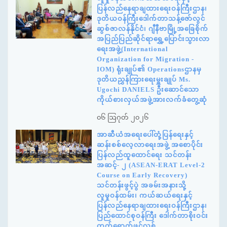
ပြန်လည်နေရာချထားရေးဝန်ကြီးဌာန၊
ဒုတိယဝန်ကြီးဒေါက်တာသန့်ဇော်လွင်
ဆွစ်ဇာလန်နိုင်ငံ၊ ဂျီနီဗာမြို့အခြေစိုက်
အပြည်ပြည်ဆိုင်ရာရွှေ့ပြောင်းသွားလာ
ရေးအဖွဲ့(International
Organization for Migration -
IOM) ရုံးချုပ်၏ Operationsဌာနမှ
ဒုတိယညွှန်ကြားရေးမှူးချုပ် Ms.
Ugochi DANIELS ဦးဆောင်သော
ကိုယ်စားလှယ်အဖွဲ့အားလက်ခံတွေ့ဆုံ
၀၆ ဩဂုတ် ၂၀၂၆
အာဆီယံအရေးပေါ်တုံ့ပြန်ရေးနှင့်
ဆန်းစစ်လေ့လာရေးအဖွဲ့ အစောပိုင်း
ပြန်လည်ထူထောင်ရေး သင်တန်း
အဆင့်- ၂ (ASEAN-ERAT Level-2
Course on Early Recovery)
သင်တန်းဖွင့်ပွဲ အခမ်းအနားသို့
လူမှုဝန်ထမ်း၊ ကယ်ဆယ်ရေးနှင့်
ပြန်လည်နေရာချထားရေးဝန်ကြီးဌာန၊
ပြည်ထောင်စုဝန်ကြီး ဒေါက်တာစိုးဝင်း
တက်ရောက်ဖွင့်လှစ်