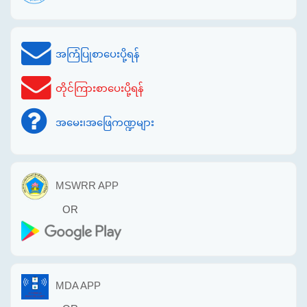
အကြံပြုစာပေးပို့ရန်
တိုင်ကြားစာပေးပို့ရန်
အမေး၊အဖြေကဏ္ဍများ
MSWRR APP
OR
MDA APP