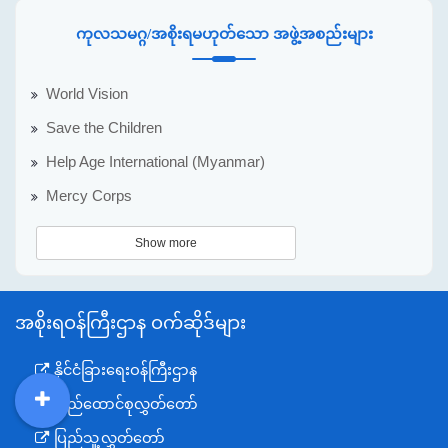
ကုလသမဂ္ဂ/အစိုးရမဟုတ်သော အဖွဲ့အစည်းများ
World Vision
Save the Children
Help Age International (Myanmar)
Mercy Corps
Show more
အစိုးရဝန်ကြီးဌာန ဝက်ဆိုဒ်များ
နိုင်ငံခြားရေးဝန်ကြီးဌာန
ပြည်ထောင်စုလွှတ်တော်
DDM
MOS
DSW
DOR
ပြည်သူ့လွှတ်တော်