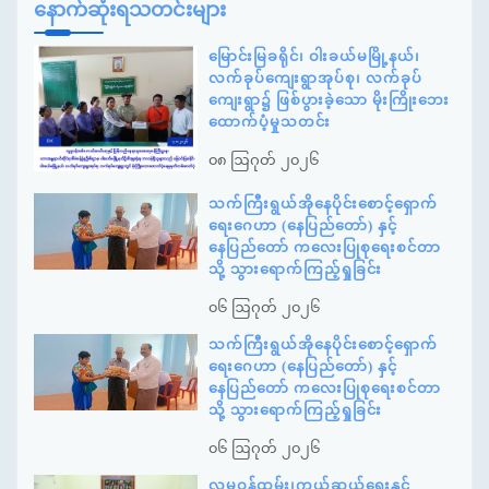
နောက်ဆုံးရသတင်းများ
မြောင်းမြခရိုင်၊ ဝါးခယ်မမြို့နယ်၊
လက်ခုပ်ကျေးရွာအုပ်စု၊ လက်ခုပ်
ကျေးရွာ၌ ဖြစ်ပွားခဲ့သော မိုးကြိုးဘေး
ထောက်ပံ့မှုသတင်း
၀၈ ဩဂုတ် ၂၀၂၆
သက်ကြီးရွယ်အိုနေပိုင်းစောင့်ရှောက်
ရေးဂေဟာ (နေပြည်တော်) နှင့်
နေပြည်တော် ကလေးပြုစုရေးစင်တာ
သို့ သွားရောက်ကြည့်ရှုခြင်း
၀၆ ဩဂုတ် ၂၀၂၆
သက်ကြီးရွယ်အိုနေပိုင်းစောင့်ရှောက်
ရေးဂေဟာ (နေပြည်တော်) နှင့်
နေပြည်တော် ကလေးပြုစုရေးစင်တာ
သို့ သွားရောက်ကြည့်ရှုခြင်း
၀၆ ဩဂုတ် ၂၀၂၆
လူမှုဝန်ထမ်း၊ကယ်ဆယ်ရေးနှင့်