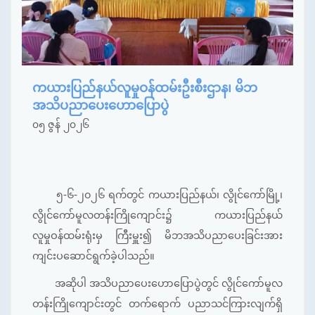
ကယားပြည်နယ်လူမှုဝန်ထမ်းဦးစီးဌာန၊ မိဘ
အသိပညာပေးဟောပြောပွဲ
၀၅ ဇွန် ၂၀၂၆
၅-၆-၂၀၂၆ ရက်တွင် ကယားပြည်နယ်၊ လွိုင်ကော်မြို့၊
လွိုင်ကော်မူလတန်းကြိုကျောင်း၌ ကယားပြည်နယ်
လူမှုဝန်ထမ်းရုံးမှ ကြီးမှူး၍ မိဘအသိပညာပေးခြင်းအား
ကျင်းပဆောင်ရွက်ခဲ့ပါသည်။
အဆိုပါ အသိပညာပေးဟောပြောပွဲတွင် လွိုင်ကော်မူလ
တန်းကြိုကျောင်းတွင် တက်‌ရောက် ပညာသင်ကြားလျက်ရှိ