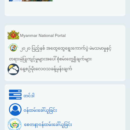
Myanmar National Portal
၂၀၂၀ ပြည့်နှစ် အထွေထွေရွေးကောက်ပွဲ မဲမသမာမှုနှင့်
တရားမဲ့ပြုကျင့်မှုများအပေါ် စုံစမ်းတွေ့ရှိချက်များ
နေ့စဉ်မိုးလေဝသခန့်မှန်းချက်
တင်ဒါ
ဝန်ထမ်းခေါ်ယူခြင်း
စေတနာ့ဝန်ထမ်းခေါ်ယူခြင်း