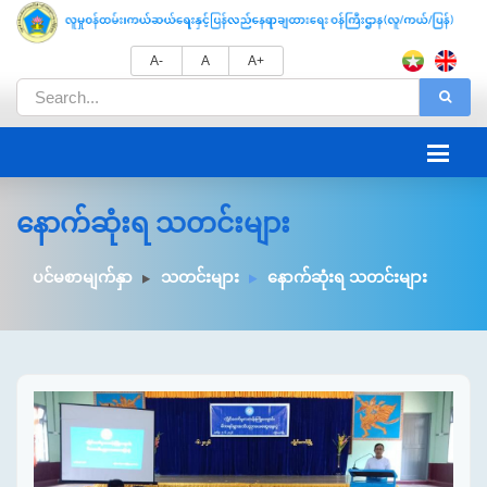
A-
A
A+
နောက်ဆုံးရ သတင်းများ
ပင်မစာမျက်နှာ
သတင်းများ
နောက်ဆုံးရ သတင်းများ