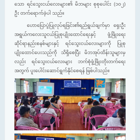
သော ရင်သွေးငယ်လေးများ၏ မိဘများ စုစုပေါင်း (၁၀၂)
ဦး တက်ရောက်ခဲ့ပါ သည်။
ဟောပြောပွဲပြုလုပ်ရခြင်း၏ရည်ရွယ်ချက်မှာ ရှေးဦး
အရွယ်ကလေးသူငယ်ပြုစုပျိုးထောင်ရေးနှင့် ဖွံ့ဖြိုးရေး
ဆိုင်ရာနည်းစနစ်များနှင့် ရင်သွေးငယ်လေးများကို ပြုစု
ပျိုးထောင်ပေးသည်ကို သိရှိစေပြီး မိဘအုပ်ထိန်းသူများမှ
လည်း ရင်သွေးငယ်လေးများ ဘက်စုံဖွံ့ဖြိုးတိုးတက်ရေး
အတွက် ပူးပေါင်းဆောင်ရွက်နိုင်စေရန် ဖြစ်ပါသည်။