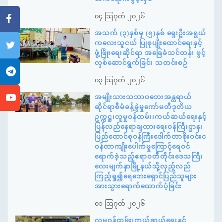
၀၄ ဩဂုတ် ၂၀၂၆
အသက် (၃)နှစ်မှ (၅)နှစ် ရှေးဦးအရွယ်
ကလေးသူငယ် ပြုစုပျိုးထောင်ရေးနှင့်
ဖွံ့ဖြိုးရေးဆိုင်ရာ အခြေခံသင်တန်း ဖွင့်
လှစ်ဆောင်ရွက်ခြင်း သတင်းစဉ်
၀၃ ဩဂုတ် ၂၀၂၆
အမျိုးသားသဘာဝဘေးအန္တရာယ်
ဆိုင်ရာစီမံခန့်ခွဲမှုကော်မတီဒုတိယ
ဥက္ကဋ္ဌ၊လူမှုဝန်ထမ်း၊ကယ်ဆယ်ရေးနှင့်
ပြန်လည်နေရာချထားရေးဝန်ကြီးဌာန၊
ပြည်ထောင်စုဝန်ကြီးဒေါက်တာစိုးဝင်းင
ဝန်တာကျိုးပေါက်မှုကြောင့်ရေဝင်
ရောက်ခဲ့သည့်ဧရာဝတီတိုင်းဒေသကြီး
လေးမျက်နှာမြို့နယ်သို့လှည့်လည်
ကြည့်ရှု၍ရေဘေးရှောင်ပြည်သူများ
အားသွားရောက်ထောက်ပံ့ခြင်း
၀၁ ဩဂုတ် ၂၀၂၆
လူမှုဝန်ထမ်း၊ကယ်ဆယ်ရေးနှင့်