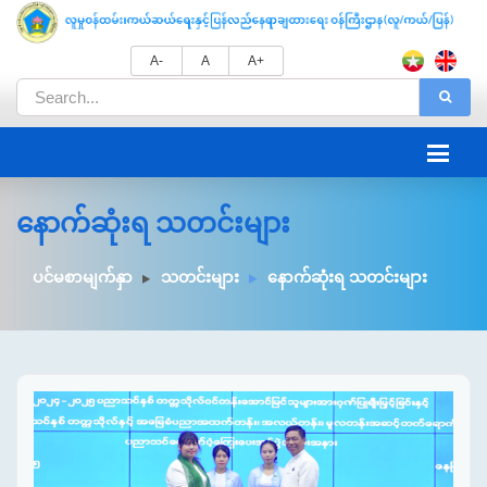
A-
A
A+
နောက်ဆုံးရ သတင်းများ
ပင်မစာမျက်နှာ
သတင်းများ
နောက်ဆုံးရ သတင်းများ