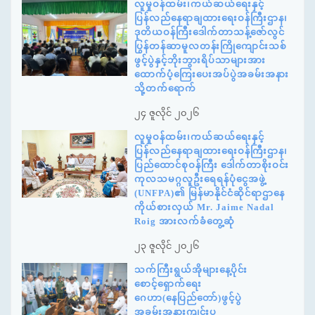
လူမှုဝန်ထမ်း၊ကယ်ဆယ်ရေးနှင့်
ပြန်လည်နေရာချထားရေးဝန်ကြီးဌာန၊
ဒုတိယဝန်ကြီးဒေါက်တာသန့်ဇော်လွင်
ပြွန်တန်ဆာမူလတန်းကြိုကျောင်းသစ်
ဖွင့်ပွဲနှင့်ဘိုးဘွားရိပ်သာများအား
ထောက်ပံ့ကြေးပေးအပ်ပွဲအခမ်းအနား
သို့တက်ရောက်
၂၄ ဇူလိုင် ၂၀၂၆
လူမှုဝန်ထမ်း၊ကယ်ဆယ်ရေးနှင့်
ပြန်လည်နေရာချထားရေးဝန်ကြီးဌာန၊
ပြည်ထောင်စုဝန်ကြီး ဒေါက်တာစိုးဝင်း
ကုလသမဂ္ဂလူဦးရေရန်ပုံငွေအဖွဲ့
(UNFPA)၏ မြန်မာနိုင်ငံဆိုင်ရာဌာနေ
ကိုယ်စားလှယ် Mr. Jaime Nadal
Roig အားလက်ခံတွေ့ဆုံ
၂၃ ဇူလိုင် ၂၀၂၆
သက်ကြီးရွယ်အိုများနေ့ပိုင်း
စောင့်ရှောက်ရေး
ဂေဟာ(နေပြည်တော်)ဖွင့်ပွဲ
အခမ်းအနားကျင်းပ