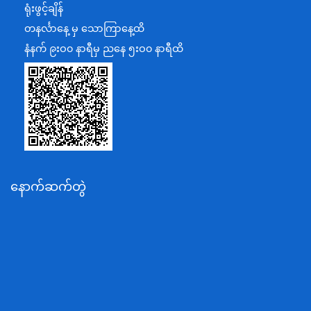
ရုံးဖွင့်ချိန်
အပြည်ပြည်ဆိုင်ရာပူးပေါင်းဆောင်ရွက်ရေးဝန်ကြီးဌာန
တနင်္လာနေ့ မှ သောကြာနေ့ထိ
ပြန်ကြားရေးဝန်ကြီးဌာန
နံနက် ၉းဝ၀ နာရီမှ ညနေ ၅းဝ၀ နာရီထိ
သာသနာရေးနှင့် ယဉ်ကျေးမှုဝန်ကြီးဌာန
စိုက်ပျိုးရေး၊မွေးမြူရေးနှင့်ဆည်မြောင်းဝန်ကြီးဌာန
ပို့ဆောင်ရေးနှင့်ဆက်သွယ်ရေးဝန်ကြီးဌာန
သယံဇာတနှင့်ပတ်ဝန်းကျင်ထိန်းသိမ်းရေးဝန်ကြီးဌာန
လျှပ်စစ်နှင့်စွမ်းအင်ဝန်ကြီးဌာန
နောက်ဆက်တွဲ
အလုပ်သမား၊လူဝင်မှုကြီးကြပ်ရေးနှင့်ပြည်သူ့အင်အား
ဝန်ကြီးဌာန
စီးပွားရေးနှင့်ကူးသန်းရောင်းဝယ်ရေးဝန်ကြီးဌာန
ပညာရေးဝန်ကြီးဌာန
ကျန်းမာရေးနှင့်အားကစားဝန်ကြီးဌာန
ဆောက်လုပ်ရေးဝန်ကြီးဌာန