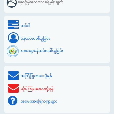
နေ့စဉ်မိုးလေဝသခန့်မှန်းချက်
တင်ဒါ
ဝန်ထမ်းခေါ်ယူခြင်း
စေတနာ့ဝန်ထမ်းခေါ်ယူခြင်း
အကြံပြုစာပေးပို့ရန်
တိုင်ကြားစာပေးပို့ရန်
အမေး၊အဖြေကဏ္ဍများ