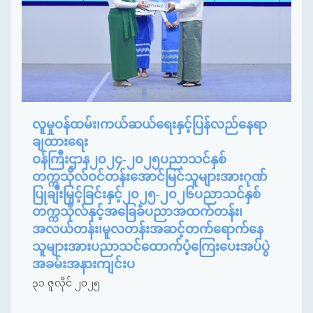
လူမှုဝန်ထမ်း၊ကယ်ဆယ်ရေးနှင့်ပြန်လည်နေရာ
ချထားရေး
ဝန်ကြီးဌာန၂၀၂၄-၂၀၂၅ပညာသင်နှစ်
တက္ကသိုလ်ဝင်တန်းအောင်မြင်သူများအားဂုဏ်
ပြုချီးမြှင့်ခြင်းနှင့်၂၀၂၅-၂၀၂၆ပညာသင်နှစ်
တက္ကသိုလ်နှင့်အခြေခံပညာအထက်တန်း၊
အလယ်တန်း၊မူလတန်းအဆင့်တက်ရောက်နေ
သူများအားပညာသင်ထောက်ပံ့ကြေးပေးအပ်ပွဲ
အခမ်းအနားကျင်းပ
၃၁ ဇူလိုင် ၂၀၂၅