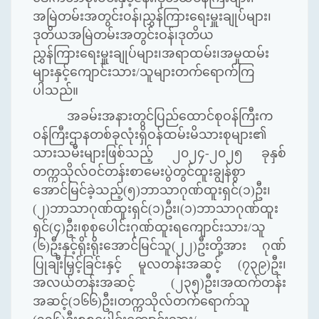
အမြဲတမ်းအတွင်းဝန်၊ညွှန်ကြားရေးမှူးချုပ်များ၊
ဒုတိယအမြဲတမ်းအတွင်းဝန်၊ဒုတိယ
ညွှန်ကြားရေးမှူးချုပ်များ၊အရာထမ်း၊အမှုထမ်း
များနှင့်ကျောင်းသား/သူများတက်ရောက်ကြ
ပါသည်။
အခမ်းအနားတွင်ပြည်ထောင်စုဝန်ကြီးက
ဝန်ကြီးဌာနတစ်ခုလုံးရှိဝန်ထမ်းမိသားစုများ၏
သားသမီးများဖြစ်သည့် ၂၀၂၄-၂၀၂၅ ခုနှစ်
တက္ကသိုလ်ဝင်တန်းစာမေးပွဲတွင်ထူးချွန်စွာ
အောင်မြင်ခဲ့သည့်(၅)ဘာသာဂုဏ်ထူးရှင်(၁)ဦး၊
(၂)ဘာသာဂုဏ်ထူးရှင်(၁)ဦး၊(၁)ဘာသာဂုဏ်ထူး
ရှင်(၄)ဦး၊စုစုပေါင်းဂုဏ်ထူးရကျောင်းသား/သူ
(၆)ဦးနှင့်ရိုးရိုးအောင်မြင်သူ(၂၂)ဦးတို့အား ဂုဏ်
ပြုချီးမြှင့်ခြင်းနှင့် မူလတန်းအဆင့် (၇၃၉)ဦး၊
အလယ်တန်းအဆင့် (၂၃၅)ဦး၊အထက်တန်း
အဆင့်(၁၆၆)ဦး၊တက္ကသိုလ်တက်ရောက်သူ