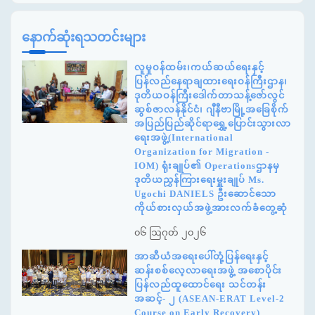
နောက်ဆုံးရသတင်းများ
လူမှုဝန်ထမ်း၊ကယ်ဆယ်ရေးနှင့်
ပြန်လည်နေရာချထားရေးဝန်ကြီးဌာန၊
ဒုတိယဝန်ကြီးဒေါက်တာသန့်ဇော်လွင်
ဆွစ်ဇာလန်နိုင်ငံ၊ ဂျီနီဗာမြို့အခြေစိုက်
အပြည်ပြည်ဆိုင်ရာရွှေ့ပြောင်းသွားလာ
ရေးအဖွဲ့(International
Organization for Migration -
IOM) ရုံးချုပ်၏ Operationsဌာနမှ
ဒုတိယညွှန်ကြားရေးမှူးချုပ် Ms.
Ugochi DANIELS ဦးဆောင်သော
ကိုယ်စားလှယ်အဖွဲ့အားလက်ခံတွေ့ဆုံ
၀၆ ဩဂုတ် ၂၀၂၆
အာဆီယံအရေးပေါ်တုံ့ပြန်ရေးနှင့်
ဆန်းစစ်လေ့လာရေးအဖွဲ့ အစောပိုင်း
ပြန်လည်ထူထောင်ရေး သင်တန်း
အဆင့်- ၂ (ASEAN-ERAT Level-2
Course on Early Recovery)