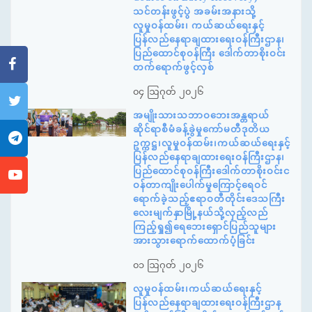
သင်တန်းဖွင့်ပွဲ အခမ်းအနားသို့
လူမှုဝန်ထမ်း၊ ကယ်ဆယ်ရေးနှင့်
ပြန်လည်နေရာချထားရေးဝန်ကြီးဌာန၊
ပြည်ထောင်စုဝန်ကြီး ဒေါက်တာစိုးဝင်း
တက်ရောက်ဖွင့်လှစ်
၀၄ ဩဂုတ် ၂၀၂၆
အမျိုးသားသဘာဝဘေးအန္တရာယ်
ဆိုင်ရာစီမံခန့်ခွဲမှုကော်မတီဒုတိယ
ဥက္ကဋ္ဌ၊လူမှုဝန်ထမ်း၊ကယ်ဆယ်ရေးနှင့်
ပြန်လည်နေရာချထားရေးဝန်ကြီးဌာန၊
ပြည်ထောင်စုဝန်ကြီးဒေါက်တာစိုးဝင်းင
ဝန်တာကျိုးပေါက်မှုကြောင့်ရေဝင်
ရောက်ခဲ့သည့်ဧရာဝတီတိုင်းဒေသကြီး
လေးမျက်နှာမြို့နယ်သို့လှည့်လည်
ကြည့်ရှု၍ရေဘေးရှောင်ပြည်သူများ
အားသွားရောက်ထောက်ပံ့ခြင်း
၀၁ ဩဂုတ် ၂၀၂၆
လူမှုဝန်ထမ်း၊ကယ်ဆယ်ရေးနှင့်
ပြန်လည်နေရာချထားရေးဝန်ကြီးဌာန