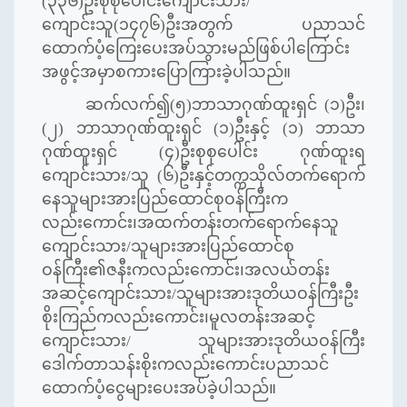
(၃၃၆)ဦးစုစုပေါင်းကျောင်းသား/
ကျောင်းသူ(၁၄၇၆)ဦးအတွက် ပညာသင်
ထောက်ပံ့ကြေးပေးအပ်သွားမည်ဖြစ်ပါကြောင်း
အဖွင့်အမှာစကားပြောကြားခဲ့ပါသည်။
ဆက်လက်၍(၅)ဘာသာဂုဏ်ထူးရှင် (၁)ဦး၊
(၂) ဘာသာဂုဏ်ထူးရှင် (၁)ဦးနှင့် (၁) ဘာသာ
ဂုဏ်ထူးရှင် (၄)ဦးစုစုပေါင်း ဂုဏ်ထူးရ
ကျောင်းသား/သူ (၆)ဦးနှင့်တက္ကသိုလ်တက်ရောက်
နေသူများအားပြည်ထောင်စုဝန်ကြီးက
လည်းကောင်း၊အထက်တန်းတက်ရောက်နေသူ
ကျောင်းသား/သူများအားပြည်ထောင်စု
ဝန်ကြီး၏ဇနီးကလည်းကောင်း၊အလယ်တန်း
အဆင့်ကျောင်းသား/သူများအားဒုတိယဝန်ကြီးဦး
စိုးကြည်ကလည်းကောင်း၊မူလတန်းအဆင့်
ကျောင်းသား/ သူများအားဒုတိယဝန်ကြီး
ဒေါက်တာသန်းစိုးကလည်းကောင်းပညာသင်
ထောက်ပံ့ငွေများပေးအပ်ခဲ့ပါသည်။