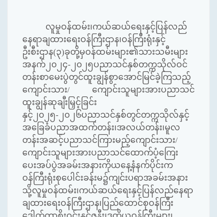
လူမှုဝန်ထမ်း၊ကယ်ဆယ်ရေးနှင့်ပြန်လည်
နေရာချထားရေးဝန်ကြီးဌာန၊ဝန်ကြီးရုံးနှင့်
ဦးစီးဌာန(၃)ခုတို့မှဝန်ထမ်းများ၏သားသမီးများ
အနက်၂၀၂၄-၂၀၂၅ပညာသင်နှစ်တက္ကသိုလ်ဝင်
တန်းစာမေးပွဲတွင်ထူးချွန်စွာအောင်မြင်ခဲ့ကြသည့်
ကျောင်းသား/ ကျောင်းသူများအားပညာသင်
ထူးချွန်ဆုချီးမြှင့်ခြင်း
နှင့်၂၀၂၅-၂၀၂၆ပညာသင်နှစ်တွင်တက္ကသိုလ်နှင့်
အခြေခံပညာအထက်တန်း၊အလယ်တန်း၊မူလ
တန်းအဆင့်ပညာသင်ကြားမည့်ကျောင်းသား/
ကျောင်းသူများအားပညာသင်ထောက်ပံ့ကြေး
ပေးအပ်ပွဲအခမ်းအနားကိုယနေ့နံနက်ပိုင်းက
ဝန်ကြီးရုံးစုပေါင်းခန်းမ၌ကျင်းပရာအခမ်းအနား
သို့လူမှုဝန်ထမ်း၊ကယ်ဆယ်ရေးနှင့်ပြန်လည်နေရာ
ချထားရေးဝန်ကြီးဌာန၊ပြည်ထောင်စုဝန်ကြီး
ဒေါက်တာစိုးဝင်းနှင့်ဇနီး၊ဒုတိယဝန်ကြီးများ၊