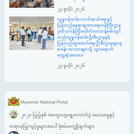
၂၃ ဇူလိုင် ၂၀၂၆
လူမှုဝန်ထမ်း၊ကယ်ဆယ်ရေးနှင့်
ပြန်လည်နေရာချထားရေးဝန်ကြီးဌာန
ဒုတိယဝန်ကြီးဒေါက်တာသန့်ဇော်လွင်
သည်လူမှုဝန်ထမ်းဦးစီးဌာနနှင့်
ပြန်လည်ထူထောင်ရေးဦးစီးဌာနများမှ
စခန်း/ဂေဟာများသို့ သွားရောက်
တွေ့ဆုံအားပေး
၂၃ ဇူလိုင် ၂၀၂၆
Myanmar National Portal
၂၀၂၀ ပြည့်နှစ် အထွေထွေရွေးကောက်ပွဲ မဲမသမာမှုနှင့်
တရားမဲ့ပြုကျင့်မှုများအပေါ် စုံစမ်းတွေ့ရှိချက်များ