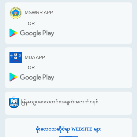
MSWRR APP
OR
MDA APP
OR
မြန်မာဥပဒေသတင်းအချက်အလက်စနစ်
မိုးလေဝသဆိုင်ရာ WEBSITE မျာ: