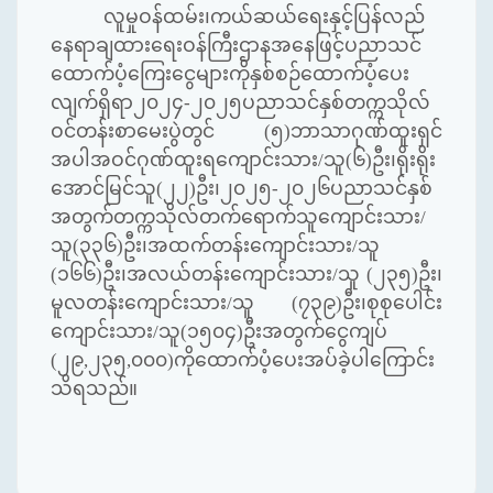
လူမှုဝန်ထမ်း၊ကယ်ဆယ်ရေးနှင့်ပြန်လည်
နေရာချထားရေးဝန်ကြီးဌာနအနေဖြင့်ပညာသင်
ထောက်ပံ့ကြေးငွေများကိုနှစ်စဉ်ထောက်ပံ့ပေး
လျက်ရှိရာ၂၀၂၄-၂၀၂၅ပညာသင်နှစ်တက္ကသိုလ်
ဝင်တန်းစာမေးပွဲတွင် (၅)ဘာသာဂုဏ်ထူးရှင်
အပါအဝင်ဂုဏ်ထူးရကျောင်းသား/သူ(၆)ဦး၊ရိုးရိုး
အောင်မြင်သူ(၂၂)ဦး၊၂၀၂၅-၂၀၂၆ပညာသင်နှစ်
အတွက်တက္ကသိုလ်တက်ရောက်သူကျောင်းသား/
သူ(၃၃၆)ဦး၊အထက်တန်းကျောင်းသား/သူ
(၁၆၆)ဦး၊အလယ်တန်းကျောင်းသား/သူ (၂၃၅)ဦး၊
မူလတန်းကျောင်းသား/သူ (၇၃၉)ဦး၊စုစုပေါင်း
ကျောင်းသား/သူ(၁၅၀၄)ဦးအတွက်ငွေကျပ်
(၂၉
,
၂၃၅
,
၀၀၀)ကိုထောက်ပံ့ပေးအပ်ခဲ့ပါကြောင်း
သိရသည်။