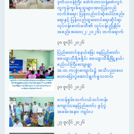
ဒုတိယဝန်ကြီး ဒေါက်တာသန့်ဇော်လွင်
လူကုန်ကူးခံရသူများအားပြန်လည်
လက်ခံရေး၊ ပြန်လည်ဝင်ဆံ့ပေါင်းစည်း
ရေးနှင့် ပြန်လည်ထူထောင်ရေးဆိုင်ရာ
လုပ်ငန်းကော်မတီ၏ လုပ်ငန်းညှိနှိုင်း
အစည်းအဝေး(၂/၂၀၂၆) တက်ရောက်
၃၀ ဇူလိုင် ၂၀၂၆
ပြည်ထောင်စုနယ်မြေ၊ နေပြည်တော်၊
ဇေယျာသီရိခရိုင်၊ ဇေယျာသီရိမြို့နယ်၊
စည်ပင်ကြီးကျေးရွာ
အ.ထ.က(ခွဲ)ကျောင်း၌ အသိပညာပေး
ဟောပြောပွဲဆောင်ရွက်မှုသတင်း
၃၀ ဇူလိုင် ၂၀၂၆
မသန်စွမ်းသက်ငယ်သင်တန်း
ကျောင်း(နေပြည်တော်) ဖွင့်ပွဲ
အခမ်းအနား ကျင်းပ
၂၇ ဇူလိုင် ၂၀၂၆