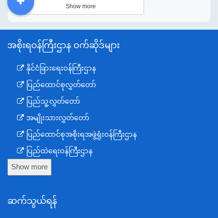
Show more
DDM
MOS
DSW
DOR
အစိုးရဝန်ကြီးဌာန ဝက်ဆိုဒ်များ
နိုင်ငံခြားရေးဝန်ကြီးဌာန
ပြည်ထောင်စုလွှတ်တော်
ပြည်သူ့လွှတ်တော်
အမျိုးသားလွှတ်တော်
ပြည်ထောင်စုအစိုးရအဖွဲ့ရုံးဝန်ကြီးဌာန
ပြည်ထဲရေးဝန်ကြီးဌာန
Show more
ကာကွယ်ရေးဝန်ကြီးဌာန
နယ်စပ်ရေးရာဝန်ကြီးဌာန
ဆက်သွယ်ရန်
စီမံကိန်း၊ဘဏ္ဍာရေးနှင့်စက်မှုဝန်ကြီးဌာန
ရင်းနှီးမြှုပ်နှံမှုနှင့် နိုင်ငံခြားစီးပွားဆက်သွယ်ရေးဝန်ကြီးဌာန