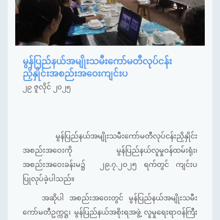
မွန်ပြည်နယ်အမျိုးသမီးကော်မတီလုပ်ငန်း
ညှိနှိုင်းအစည်းအဝေးကျင်းပ
၂၉ ဇူလိုင် ၂၀၂၅
မွန်ပြည်နယ်အမျိုးသမီးကော်မတီလုပ်ငန်းညှိနှိုင်း
အစည်းအဝေးကို မွန်ပြည်နယ်လူမှုဝန်ထမ်းရုံး၊
အစည်းအဝေးခန်းမ၌ ၂၉.၇.၂၀၂၅ ရက်တွင် ကျင်းပ
ပြုလုပ်ခဲ့ပါသည်။
အဆိုပါ အစည်းအဝေးတွင် မွန်ပြည်နယ်အမျိုးသမီး
ကော်မတီဥက္ကဋ္ဌ၊ မွန်ပြည်နယ်အစိုးရအဖွဲ့ လူမှုရေးရာဝန်ကြီး