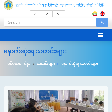
A-
A
A+
နောက်ဆုံးရ သတင်းများ
ပင်မစာမျက်နှာ
သတင်းများ
နောက်ဆုံးရ သတင်းများ