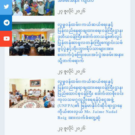
အခမ်းအနား ကျင်းပ
၂၇ ဇူလိုင် ၂၀၂၆
လူမှုဝန်ထမ်း၊ကယ်ဆယ်ရေးနှင့်
ပြန်လည်နေရာချထားရေးဝန်ကြီးဌာန၊
ဒုတိယဝန်ကြီးဒေါက်တာသန့်ဇော်လွင်
ပြွန်တန်ဆာမူလတန်းကြိုကျောင်းသစ်
ဖွင့်ပွဲနှင့်ဘိုးဘွားရိပ်သာများအား
ထောက်ပံ့ကြေးပေးအပ်ပွဲအခမ်းအနား
သို့တက်ရောက်
၂၄ ဇူလိုင် ၂၀၂၆
လူမှုဝန်ထမ်း၊ကယ်ဆယ်ရေးနှင့်
ပြန်လည်နေရာချထားရေးဝန်ကြီးဌာန၊
ပြည်ထောင်စုဝန်ကြီး ဒေါက်တာစိုးဝင်း
ကုလသမဂ္ဂလူဦးရေရန်ပုံငွေအဖွဲ့
(UNFPA)၏ မြန်မာနိုင်ငံဆိုင်ရာဌာနေ
ကိုယ်စားလှယ် Mr. Jaime Nadal
Roig အားလက်ခံတွေ့ဆုံ
၂၃ ဇူလိုင် ၂၀၂၆