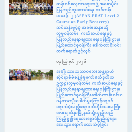
ဆန်းစစ်လေ့လာရေးအဖွဲ့ အစောပိုင်း
ပြန်လည်ထူထောင်ရေး သင်တန်း
အဆင့်- ၂ (ASEAN-ERAT Level-2
Course on Early Recovery)
သင်တန်းဖွင့်ပွဲ အခမ်းအနားသို့
လူမှုဝန်ထမ်း၊ ကယ်ဆယ်ရေးနှင့်
ပြန်လည်နေရာချထားရေးဝန်ကြီးဌာန၊
ပြည်ထောင်စုဝန်ကြီး ဒေါက်တာစိုးဝင်း
တက်ရောက်ဖွင့်လှစ်
၀၄ ဩဂုတ် ၂၀၂၆
အမျိုးသားသဘာဝဘေးအန္တရာယ်
ဆိုင်ရာစီမံခန့်ခွဲမှုကော်မတီဒုတိယ
ဥက္ကဋ္ဌ၊လူမှုဝန်ထမ်း၊ကယ်ဆယ်ရေးနှင့်
ပြန်လည်နေရာချထားရေးဝန်ကြီးဌာန၊
ပြည်ထောင်စုဝန်ကြီးဒေါက်တာစိုးဝင်းင
ဝန်တာကျိုးပေါက်မှုကြောင့်ရေဝင်
ရောက်ခဲ့သည့်ဧရာဝတီတိုင်းဒေသကြီး
လေးမျက်နှာမြို့နယ်သို့လှည့်လည်
ကြည့်ရှု၍ရေဘေးရှောင်ပြည်သူများ
အားသွားရောက်ထောက်ပံ့ခြင်း