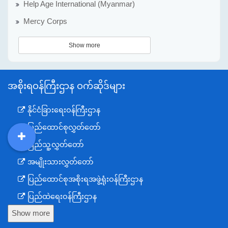
Help Age International (Myanmar)
Mercy Corps
Show more
အစိုးရဝန်ကြီးဌာန ဝက်ဆိုဒ်များ
နိုင်ငံခြားရေးဝန်ကြီးဌာန
ပြည်ထောင်စုလွှတ်တော်
ပြည်သူ့လွှတ်တော်
DDM
MOS
DSW
DOR
အမျိုးသားလွှတ်တော်
ပြည်ထောင်စုအစိုးရအဖွဲ့ရုံးဝန်ကြီးဌာန
ပြည်ထဲရေးဝန်ကြီးဌာန
Show more
ကာကွယ်ရေးဝန်ကြီးဌာန