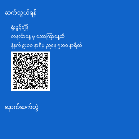
နယ်စပ်ရေးရာဝန်ကြီးဌာန
ဆက်သွယ်ရန်
စီမံကိန်း၊ဘဏ္ဍာရေးနှင့်စက်မှုဝန်ကြီးဌာန
ရင်းနှီးမြှုပ်နှံမှုနှင့် နိုင်ငံခြားစီးပွားဆက်သွယ်ရေးဝန်ကြီးဌာန
ရုံးဖွင့်ချိန်
အပြည်ပြည်ဆိုင်ရာပူးပေါင်းဆောင်ရွက်ရေးဝန်ကြီးဌာန
တနင်္လာနေ့ မှ သောကြာနေ့ထိ
ပြန်ကြားရေးဝန်ကြီးဌာန
နံနက် ၉းဝ၀ နာရီမှ ညနေ ၅းဝ၀ နာရီထိ
သာသနာရေးနှင့် ယဉ်ကျေးမှုဝန်ကြီးဌာန
စိုက်ပျိုးရေး၊မွေးမြူရေးနှင့်ဆည်မြောင်းဝန်ကြီးဌာန
ပို့ဆောင်ရေးနှင့်ဆက်သွယ်ရေးဝန်ကြီးဌာန
သယံဇာတနှင့်ပတ်ဝန်းကျင်ထိန်းသိမ်းရေးဝန်ကြီးဌာန
လျှပ်စစ်နှင့်စွမ်းအင်ဝန်ကြီးဌာန
နောက်ဆက်တွဲ
အလုပ်သမား၊လူဝင်မှုကြီးကြပ်ရေးနှင့်ပြည်သူ့အင်အား
ဝန်ကြီးဌာန
စီးပွားရေးနှင့်ကူးသန်းရောင်းဝယ်ရေးဝန်ကြီးဌာန
ပညာရေးဝန်ကြီးဌာန