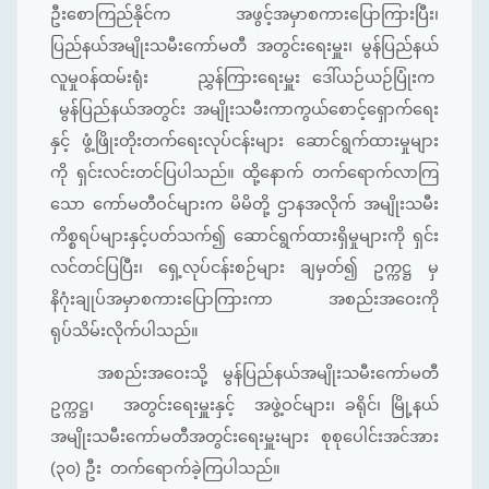
ဦးစောကြည်နိုင်က အဖွင့်အမှာစကားပြောကြားပြီး၊
ပြည်နယ်အမျိုးသမီးကော်မတီ အတွင်းရေးမှူး၊ မွန်ပြည်နယ်
လူမှုဝန်ထမ်းရုံး ညွှန်ကြားရေးမှူး ဒေါ်ယဉ်ယဉ်ပြုံးက
မွန်ပြည်နယ်အတွင်း အမျိုးသမီးကာကွယ်စောင့်ရှောက်ရေး
နှင့် ဖွံ့ဖြိုးတိုးတက်ရေးလုပ်ငန်းများ ဆောင်ရွက်ထားမှုများ
ကို ရှင်းလင်းတင်ပြပါသည်။ ထို့နောက် တက်ရောက်လာကြ
သော ကော်မတီဝင်များက မိမိတို့ ဌာနအလိုက် အမျိုးသမီး
ကိစ္စရပ်များနှင့်ပတ်သက်၍ ဆောင်ရွက်ထားရှိမှုများကို ရှင်း
လင်တင်ပြပြီး၊ ရှေ့လုပ်ငန်းစဉ်များ ချမှတ်၍ ဥက္ကဋ္ဌ မှ
နိဂုံးချုပ်အမှာစကားပြောကြားကာ အစည်းအဝေးကို
ရုပ်သိမ်းလိုက်ပါသည်။
အစည်းအဝေးသို့ မွန်ပြည်နယ်အမျိုးသမီးကော်မတီ
ဥက္ကဋ္ဌ၊ အတွင်းရေးမှူးနှင့် အဖွဲ့ဝင်များ၊ ခရိုင်၊ မြို့နယ်
အမျိုးသမီးကော်မတီအတွင်းရေးမှူးများ စုစုပေါင်းအင်အား
(၃၀) ဦး တက်ရောက်ခဲ့ကြပါသည်။