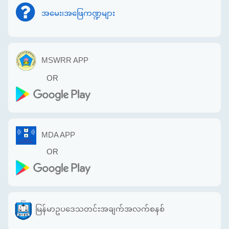
အမေး၊အဖြေကဏ္ဍများ
MSWRR APP
OR
MDA APP
OR
မြန်မာဥပဒေသတင်းအချက်အလက်စနစ်