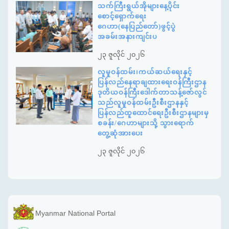
သက်ကြီးရွယ်အိုများနေ့ပိုင်း
စောင့်ရှောက်ရေး
ဂေဟာ(နေပြည်တော်)ဖွင့်ပွဲ
အခမ်းအနားကျင်းပ
၂၃ ဇူလိုင် ၂၀၂၆
လူမှုဝန်ထမ်း၊ကယ်ဆယ်ရေးနှင့်
ပြန်လည်နေရာချထားရေးဝန်ကြီးဌာန
ဒုတိယဝန်ကြီးဒေါက်တာသန့်ဇော်လွင်
သည်လူမှုဝန်ထမ်းဦးစီးဌာနနှင့်
ပြန်လည်ထူထောင်ရေးဦးစီးဌာနများမှ
စခန်း/ဂေဟာများသို့ သွားရောက်
တွေ့ဆုံအားပေး
၂၃ ဇူလိုင် ၂၀၂၆
Myanmar National Portal