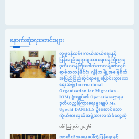
နောက်ဆုံးရသတင်းများ
လူမှုဝန်ထမ်း၊ကယ်ဆယ်ရေးနှင့်
ပြန်လည်နေရာချထားရေးဝန်ကြီးဌာန၊
ဒုတိယဝန်ကြီးဒေါက်တာသန့်ဇော်လွင်
ဆွစ်ဇာလန်နိုင်ငံ၊ ဂျီနီဗာမြို့အခြေစိုက်
အပြည်ပြည်ဆိုင်ရာရွှေ့ပြောင်းသွားလာ
ရေးအဖွဲ့(International
Organization for Migration -
IOM) ရုံးချုပ်၏ Operationsဌာနမှ
ဒုတိယညွှန်ကြားရေးမှူးချုပ် Ms.
Ugochi DANIELS ဦးဆောင်သော
ကိုယ်စားလှယ်အဖွဲ့အားလက်ခံတွေ့ဆုံ
၀၆ ဩဂုတ် ၂၀၂၆
အာဆီယံအရေးပေါ်တုံ့ပြန်ရေးနှင့်