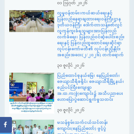
၀၁ ဩဂုတ် ၂၀၂၆
လူမှုဝန်ထမ်း၊ကယ်ဆယ်ရေးနှင့်
ပြန်လည်နေရာချထားရေးဝန်ကြီးဌာန
ဒုတိယဝန်ကြီး ဒေါက်တာသန့်ဇော်လွင်
လူကုန်ကူးခံရသူများအားပြန်လည်
လက်ခံရေး၊ ပြန်လည်ဝင်ဆံ့ပေါင်းစည်း
ရေးနှင့် ပြန်လည်ထူထောင်ရေးဆိုင်ရာ
လုပ်ငန်းကော်မတီ၏ လုပ်ငန်းညှိနှိုင်း
အစည်းအဝေး(၂/၂၀၂၆) တက်ရောက်
၃၀ ဇူလိုင် ၂၀၂၆
ပြည်ထောင်စုနယ်မြေ၊ နေပြည်တော်၊
ဇေယျာသီရိခရိုင်၊ ဇေယျာသီရိမြို့နယ်၊
စည်ပင်ကြီးကျေးရွာ
အ.ထ.က(ခွဲ)ကျောင်း၌ အသိပညာပေး
ဟောပြောပွဲဆောင်ရွက်မှုသတင်း
၃၀ ဇူလိုင် ၂၀၂၆
မသန်စွမ်းသက်ငယ်သင်တန်း
ကျောင်း(နေပြည်တော်) ဖွင့်ပွဲ