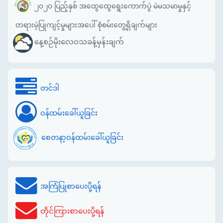
၂၀၂၀ ပြည့်နှစ် အထွေထွေရွေးကောက်ပွဲ မဲမသမာမှုနှင့်
တရားမဲ့ပြုကျင့်မှုများအပေါ် စုံစမ်းတွေ့ရှိချက်များ
နေ့စဉ်မိုးလေဝသခန့်မှန်းချက်
တင်ဒါ
ဝန်ထမ်းခေါ်ယူခြင်း
စေတနာ့ဝန်ထမ်းခေါ်ယူခြင်း
အကြံပြုစာပေးပို့ရန်
တိုင်ကြားစာပေးပို့ရန်