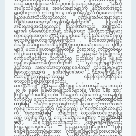
အသိအမှတ်ပြုအလေးထားဂုဏ်ပြုသည့်အနေနှင့် မြန်မာ
အမျိုးသမီးများနေ့ အခမ်းအနားများကို နိုင်ငံတော်အဆင့်
ခမ်းနားထည်ဝါစွာ ကျင်းပပေးလျက်ရှိသလို တိုင်းဒေသကြီး၊
ပြည်နယ်အသီးသီးတွင်လည်း ဂုဏ်ပြုအခမ်းအနားများ
ကျင်းပဆောင်ရွက်ပေးလျက်ရှိပါကြောင်း၊ ပြည်နယ်
အစိုးရအဖွဲ့အနေနှင့်လည်း ပြည်နယ်အတွင်း
အမျိုးသမီး
များ၏ စွမ်းဆောင်ရည်နှင့် အခန်းကဏ္ဍ ပိုမိုတိုးတက်မြင့်မား
လာစေရေးအတွက် အသက်မွေး
ဝမ်းကျောင်းသင်တန်း
များကို
ဖွင့်လှစ်ပို့ချပေးလျက်ရှိပါကြောင်း၊ နိုင်ငံတော်အနေဖြင့်
အမျိုးသမီးများဘက်စုံဖွံ့ဖြိုးတိုးတက်စေရေးအတွက် မူဝါဒ
များ၊ မဟာဗျူဟာများချမှတ်ပြီး ဦးစားပေး ကဏ္ဍတစ်ရပ်
အဖြစ်ဆောင်ရွက်လျက်ရှိရာ မြန်မာနိုင်ငံအမျိုးသမီး
ကော်မတီနှင့်အတူ သက်ဆိုင်ရာ ပြည်နယ်၊ ခရိုင်၊
မြို့နယ်
အမျိုးသမီးကော်မတီအသီးသီး၏ လုပ်ငန်းစဉ်များသည်
နိုင်ငံတော် အနာဂတ်အတွက်အရေးပါသည့်
လုပ်ငန်းစဉ်များ
ဖြစ်သည့်အတွက် အောင်မြင်အောင် ဝိုင်းဝန်းကြိုးပမ်း
ဆောင်ရွက်ကြရန်တိုက်တွန်း ပြောကြားလိုကြောင်း
စသည်ဖြင့်ပြောကြားခဲ့သည်။
ဆက်လက်၍
ပြည်နယ်ဝန်ကြီးချုပ်နှင့်တာဝန်ရှိသူများသည်
၂၀၂
၆
ခုနှစ်၊
မြန်မာအမျိုးသမီး
များနေ့
Video Clip
အား
ကြည့်ရှုအားပေးခဲ့သည်။
ထို့နောက်
လွိုင်ကော်မူလတန်းကြို
ကျောင်းမှ
ကျောင်းသား၊
ကျောင်းသူများ က
“လှမ်းလာခဲ့ပါက
ယားမြေ”
သီချင်း
ဖြင့်လည်းကောင်း၊
နည်းပညာတက္ကသိုလ်
နှင့်
ကွန်ပျူတာတက္ကသိုလ် (လွိုင်ကော်) မှ ကျောင်းသူလေးများ
က
“
အလှကမ္ဘာမြေ
”
သီချင်းဖြင့် လည်းကောင်း၊
သူနာပြု
သိပ္ပံ (လွိုင်ကော်) မှ
ကျောင်းသူလေးများက
“ဣတ္ထိယပန်း
ခင်း”
သီချင်းဖြင့်လည်းကောင်း
ကပြဖျော်ဖြေမှုအား
ကြည့်ရှုအားပေးခဲ့ပြီး
ပြည်နယ်ဝန်ကြီးချုပ်က
ကပြ
ဖျော်ဖြေ
သည့်အဖွဲ့များအား
ဂုဏ်ပြုချီးမြှင့်ငွေများပေးအပ်ရာ
သက်ဆိုင်ရာကိုယ်စားလှယ် အသီးသီးက
လက်ခံရယူခဲ့သည်။