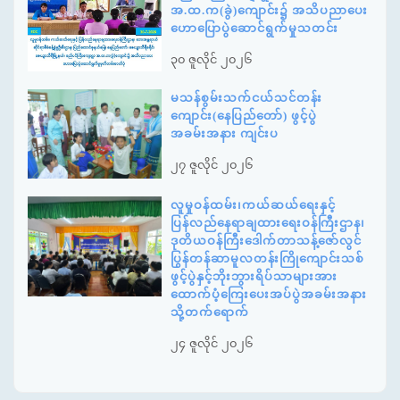
အ.ထ.က(ခွဲ)ကျောင်း၌ အသိပညာပေး
ဟောပြောပွဲဆောင်ရွက်မှုသတင်း
၃၀ ဇူလိုင် ၂၀၂၆
မသန်စွမ်းသက်ငယ်သင်တန်း
ကျောင်း(နေပြည်တော်) ဖွင့်ပွဲ
အခမ်းအနား ကျင်းပ
၂၇ ဇူလိုင် ၂၀၂၆
လူမှုဝန်ထမ်း၊ကယ်ဆယ်ရေးနှင့်
ပြန်လည်နေရာချထားရေးဝန်ကြီးဌာန၊
ဒုတိယဝန်ကြီးဒေါက်တာသန့်ဇော်လွင်
ပြွန်တန်ဆာမူလတန်းကြိုကျောင်းသစ်
ဖွင့်ပွဲနှင့်ဘိုးဘွားရိပ်သာများအား
ထောက်ပံ့ကြေးပေးအပ်ပွဲအခမ်းအနား
သို့တက်ရောက်
၂၄ ဇူလိုင် ၂၀၂၆