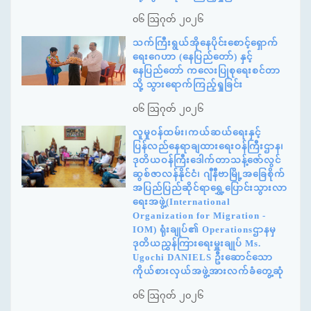
၀၆ ဩဂုတ် ၂၀၂၆
သက်ကြီးရွယ်အိုနေပိုင်းစောင့်ရှောက်
ရေးဂေဟာ (နေပြည်တော်) နှင့်
နေပြည်တော် ကလေးပြုစုရေးစင်တာ
သို့ သွားရောက်ကြည့်ရှုခြင်း
၀၆ ဩဂုတ် ၂၀၂၆
လူမှုဝန်ထမ်း၊ကယ်ဆယ်ရေးနှင့်
ပြန်လည်နေရာချထားရေးဝန်ကြီးဌာန၊
ဒုတိယဝန်ကြီးဒေါက်တာသန့်ဇော်လွင်
ဆွစ်ဇာလန်နိုင်ငံ၊ ဂျီနီဗာမြို့အခြေစိုက်
အပြည်ပြည်ဆိုင်ရာရွှေ့ပြောင်းသွားလာ
ရေးအဖွဲ့(International
Organization for Migration -
IOM) ရုံးချုပ်၏ Operationsဌာနမှ
ဒုတိယညွှန်ကြားရေးမှူးချုပ် Ms.
Ugochi DANIELS ဦးဆောင်သော
ကိုယ်စားလှယ်အဖွဲ့အားလက်ခံတွေ့ဆုံ
၀၆ ဩဂုတ် ၂၀၂၆