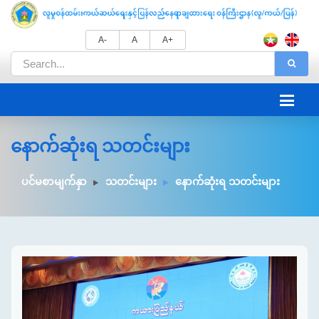
A-
A
A+
နောက်ဆုံးရ သတင်းများ
ပင်မစာမျက်နှာ
သတင်းများ
နောက်ဆုံးရ သတင်းများ