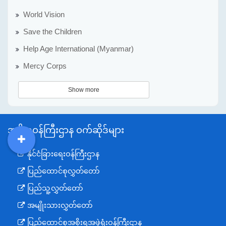
World Vision
Save the Children
Help Age International (Myanmar)
Mercy Corps
Show more
အစိုးရဝန်ကြီးဌာန ဝက်ဆိုဒ်များ
DDM
MOS
DSW
DOR
နိုင်ငံခြားရေးဝန်ကြီးဌာန
ပြည်ထောင်စုလွှတ်တော်
ပြည်သူ့လွှတ်တော်
အမျိုးသားလွှတ်တော်
ပြည်ထောင်စုအစိုးရအဖွဲ့ရုံးဝန်ကြီးဌာန