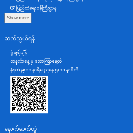
ပြည်ထဲရေးဝန်ကြီးဌာန
Show more
ကာကွယ်ရေးဝန်ကြီးဌာန
နယ်စပ်ရေးရာဝန်ကြီးဌာန
ဆက်သွယ်ရန်
စီမံကိန်း၊ဘဏ္ဍာရေးနှင့်စက်မှုဝန်ကြီးဌာန
ရင်းနှီးမြှုပ်နှံမှုနှင့် နိုင်ငံခြားစီးပွားဆက်သွယ်ရေးဝန်ကြီးဌာန
ရုံးဖွင့်ချိန်
အပြည်ပြည်ဆိုင်ရာပူးပေါင်းဆောင်ရွက်ရေးဝန်ကြီးဌာန
တနင်္လာနေ့ မှ သောကြာနေ့ထိ
ပြန်ကြားရေးဝန်ကြီးဌာန
နံနက် ၉းဝ၀ နာရီမှ ညနေ ၅းဝ၀ နာရီထိ
သာသနာရေးနှင့် ယဉ်ကျေးမှုဝန်ကြီးဌာန
စိုက်ပျိုးရေး၊မွေးမြူရေးနှင့်ဆည်မြောင်းဝန်ကြီးဌာန
ပို့ဆောင်ရေးနှင့်ဆက်သွယ်ရေးဝန်ကြီးဌာန
သယံဇာတနှင့်ပတ်ဝန်းကျင်ထိန်းသိမ်းရေးဝန်ကြီးဌာန
လျှပ်စစ်နှင့်စွမ်းအင်ဝန်ကြီးဌာန
နောက်ဆက်တွဲ
အလုပ်သမား၊လူဝင်မှုကြီးကြပ်ရေးနှင့်ပြည်သူ့အင်အား