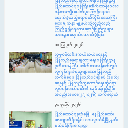
ပြန်လည်နေရာချထားရေးဝန်ကြီးဌာန၊
ပြည်ထောင်စုဝန်ကြီးဒေါက်တာစိုးဝင်းင
ဝန်တာကျိုးပေါက်မှုကြောင့်ရေဝင်
ရောက်ခဲ့သည့်ဧရာဝတီတိုင်းဒေသကြီး
လေးမျက်နှာမြို့နယ်သို့လှည့်လည်
ကြည့်ရှု၍ရေဘေးရှောင်ပြည်သူများ
အားသွားရောက်ထောက်ပံ့ခြင်း
၀၁ ဩဂုတ် ၂၀၂၆
လူမှုဝန်ထမ်း၊ကယ်ဆယ်ရေးနှင့်
ပြန်လည်နေရာချထားရေးဝန်ကြီးဌာန
ဒုတိယဝန်ကြီး ဒေါက်တာသန့်ဇော်လွင်
လူကုန်ကူးခံရသူများအားပြန်လည်
လက်ခံရေး၊ ပြန်လည်ဝင်ဆံ့ပေါင်းစည်း
ရေးနှင့် ပြန်လည်ထူထောင်ရေးဆိုင်ရာ
လုပ်ငန်းကော်မတီ၏ လုပ်ငန်းညှိနှိုင်း
အစည်းအဝေး(၂/၂၀၂၆) တက်ရောက်
၃၀ ဇူလိုင် ၂၀၂၆
ပြည်ထောင်စုနယ်မြေ၊ နေပြည်တော်၊
ဇေယျာသီရိခရိုင်၊ ဇေယျာသီရိမြို့နယ်၊
စည်ပင်ကြီးကျေးရွာ