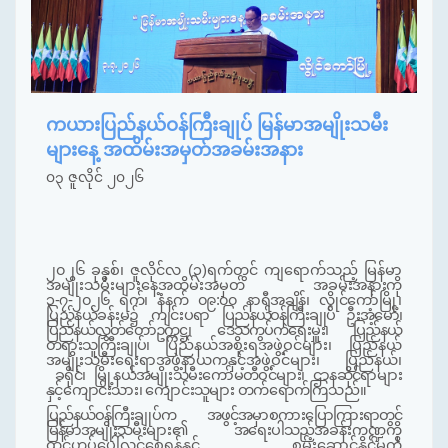
ကယားပြည်နယ်ဝန်ကြီးချုပ် မြန်မာအမျိုးသမီး
များနေ့ အထိမ်းအမှတ်အခမ်းအနား
၀၃ ဇူလိုင် ၂၀၂၆
၂၀၂
၆
ခုနှစ်၊
ဇူလိုင်လ
(
၃
)
ရက်တွင်
ကျရောက်သည့်
မြန်မာ
အမျိုးသမီးများနေ့အထိမ်းအမှတ်
အခမ်းအနားကို
၃-၇-၂၀၂၆ ရက်၊ နံနက် ၀၉:၀၀ နာရီအချိန်၊ လွိုင်ကော်မြို့၊
ပြည်နယ်ခန်းမ၌
ကျင်းပရာ
ပြည်နယ်ဝန်ကြီးချုပ်
ဦး
အံ့မော်
၊
ပြည်နယ်လွှတ်တော်ဥက္ကဋ္ဌ၊
ဒေသကွပ်ကဲရေးမှူး၊
ပြည်နယ်
တရားသူကြီးချုပ်၊
ပြည်နယ်အစိုးရအဖွဲ့ဝင်များ၊
ပြည်နယ်
အမျိုးသမီး
ရေးရာအဖွဲ့နာယကနှင့်အဖွဲ့ဝင်များ၊ ပြည်နယ်၊
ခရိုင်၊ မြို့နယ်အမျိုးသမီးကော်မတီဝင်များ၊
ဌာနဆိုင်ရာများ
နှင့်ကျောင်းသား
၊
ကျောင်းသူများ တက်ရောက်
ကြသည်။
ပြည်နယ်ဝန်ကြီးချုပ်က
အဖွင့်အမှာစကားပြောကြားရာတွင်
မြန်မာအမျိုးသမီးများ၏ အရေးပါသည့်
အခန်းကဏ္ဍကို
ထင်ဟပ်ပေါ်လွင်စေရန်နှင့် စွမ်းဆောင်နိုင်မှုကို