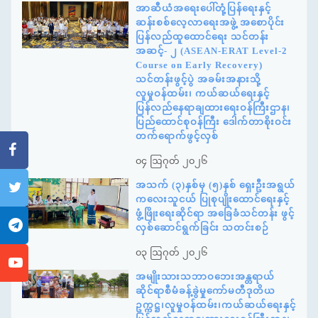
အာဆီယံအရေးပေါ်တုံ့ပြန်ရေးနှင့်
ဆန်းစစ်လေ့လာရေးအဖွဲ့ အစောပိုင်း
ပြန်လည်ထူထောင်ရေး သင်တန်း
အဆင့်- ၂ (ASEAN-ERAT Level-2
Course on Early Recovery)
သင်တန်းဖွင့်ပွဲ အခမ်းအနားသို့
လူမှုဝန်ထမ်း၊ ကယ်ဆယ်ရေးနှင့်
ပြန်လည်နေရာချထားရေးဝန်ကြီးဌာန၊
ပြည်ထောင်စုဝန်ကြီး ဒေါက်တာစိုးဝင်း
တက်ရောက်ဖွင့်လှစ်
၀၄ ဩဂုတ် ၂၀၂၆
အသက် (၃)နှစ်မှ (၅)နှစ် ရှေးဦးအရွယ်
ကလေးသူငယ် ပြုစုပျိုးထောင်ရေးနှင့်
ဖွံ့ဖြိုးရေးဆိုင်ရာ အခြေခံသင်တန်း ဖွင့်
လှစ်ဆောင်ရွက်ခြင်း သတင်းစဉ်
၀၃ ဩဂုတ် ၂၀၂၆
အမျိုးသားသဘာဝဘေးအန္တရာယ်
ဆိုင်ရာစီမံခန့်ခွဲမှုကော်မတီဒုတိယ
ဥက္ကဋ္ဌ၊လူမှုဝန်ထမ်း၊ကယ်ဆယ်ရေးနှင့်