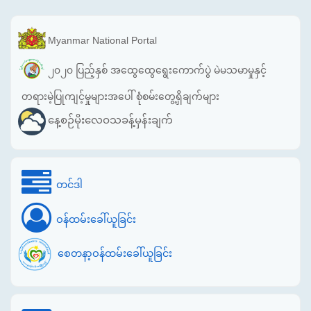
Myanmar National Portal
၂၀၂၀ ပြည့်နှစ် အထွေထွေရွေးကောက်ပွဲ မဲမသမာမှုနှင့်
တရားမဲ့ပြုကျင့်မှုများအပေါ် စုံစမ်းတွေ့ရှိချက်များ
နေ့စဉ်မိုးလေဝသခန့်မှန်းချက်
တင်ဒါ
ဝန်ထမ်းခေါ်ယူခြင်း
စေတနာ့ဝန်ထမ်းခေါ်ယူခြင်း