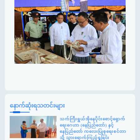
နောက်ဆုံးရသတင်းများ
သက်ကြီးရွယ်အိုနေပိုင်းစောင့်ရှောက်
ရေးဂေဟာ (နေပြည်တော်) နှင့်
နေပြည်တော် ကလေးပြုစုရေးစင်တာ
သို့ သွားရောက်ကြည့်ရှုခြင်း