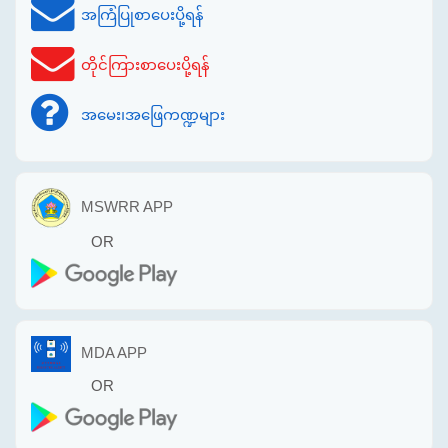
အကြံပြုစာပေးပို့ရန်
တိုင်ကြားစာပေးပို့ရန်
အမေး၊အဖြေကဏ္ဍများ
MSWRR APP
OR
MDA APP
OR