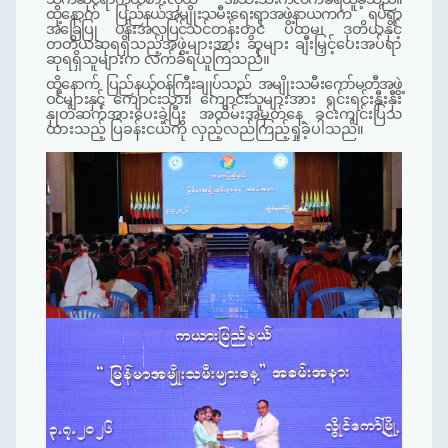
ထို့နောက် ပြည်နယ်
အမျိုးသမီးရေးရာအဖွဲ့
နာယကက ရပ်ရွာ
အခြေပြု ပန်းအလှပြင်
သင်တန်းတွင် ပထမ၊ ဒုတိယနှင့်
တတိယဆုရရှိသည့်အဖွဲ့များအား ဆုများ ချီးမြှင့်ပေးအပ်ရာ
ဆုရရှိသူများက
လက်ခံရယူကြသည်။
ထို့နောက်
ပြည်နယ်ဝန်ကြီးချုပ်သည် အမျိုးသမီး
ကော်မတီ
အဖွဲ့
ဝင်များနှင့်
ကျောင်းသား
၊
ကျောင်းသူ
များအား ရင်းရင်းနှီးနှီး
နှုတ်ဆက်အားပေးခဲ့
ပြီး အထိမ်းအမှတ်နေ့ ခင်းကျင်းပြသ
ထားသည့် ပြခန်းငယ်ကို လှည့်လည်ကြည့်ရှုခဲ့ပါသည်။