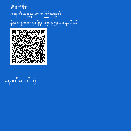
ရင်းနှီးမြှုပ်နှံမှုနှင့် နိုင်ငံခြားစီးပွားဆက်သွယ်ရေးဝန်ကြီးဌာန
ရုံးဖွင့်ချိန်
အပြည်ပြည်ဆိုင်ရာပူးပေါင်းဆောင်ရွက်ရေးဝန်ကြီးဌာန
တနင်္လာနေ့ မှ သောကြာနေ့ထိ
ပြန်ကြားရေးဝန်ကြီးဌာန
နံနက် ၉းဝ၀ နာရီမှ ညနေ ၅းဝ၀ နာရီထိ
သာသနာရေးနှင့် ယဉ်ကျေးမှုဝန်ကြီးဌာန
စိုက်ပျိုးရေး၊မွေးမြူရေးနှင့်ဆည်မြောင်းဝန်ကြီးဌာန
ပို့ဆောင်ရေးနှင့်ဆက်သွယ်ရေးဝန်ကြီးဌာန
သယံဇာတနှင့်ပတ်ဝန်းကျင်ထိန်းသိမ်းရေးဝန်ကြီးဌာန
လျှပ်စစ်နှင့်စွမ်းအင်ဝန်ကြီးဌာန
နောက်ဆက်တွဲ
အလုပ်သမား၊လူဝင်မှုကြီးကြပ်ရေးနှင့်ပြည်သူ့အင်အား
ဝန်ကြီးဌာန
စီးပွားရေးနှင့်ကူးသန်းရောင်းဝယ်ရေးဝန်ကြီးဌာန
ပညာရေးဝန်ကြီးဌာန
ကျန်းမာရေးနှင့်အားကစားဝန်ကြီးဌာန
ဆောက်လုပ်ရေးဝန်ကြီးဌာန