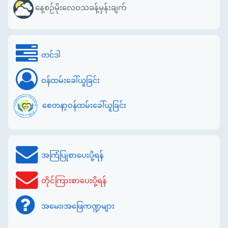
နေ့စဉ်မိုးလေဝသခန့်မှန်းချက်
တင်ဒါ
ဝန်ထမ်းခေါ်ယူခြင်း
စေတနာ့ဝန်ထမ်းခေါ်ယူခြင်း
အကြံပြုစာပေးပို့ရန်
တိုင်ကြားစာပေးပို့ရန်
အမေး၊အဖြေကဏ္ဍများ