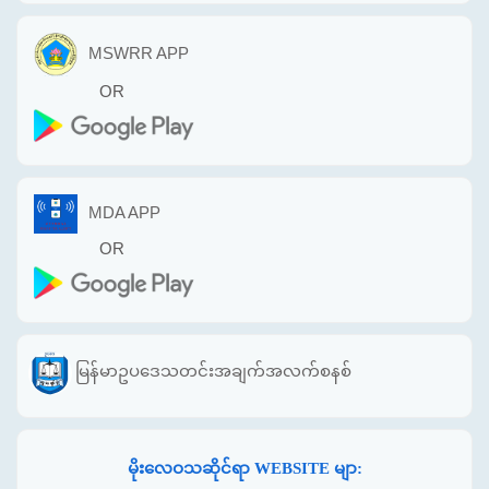
MSWRR APP
OR
MDA APP
OR
မြန်မာဥပဒေသတင်းအချက်အလက်စနစ်
မိုးလေဝသဆိုင်ရာ WEBSITE မျာ: