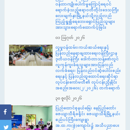
ဝန်တာကျိုးပေါက်မှုကြောင့်ရေဝင်
ရောက်ခဲ့သည့်ဧရာဝတီတိုင်းဒေသကြီး
လေးမျက်နှာမြို့နယ်သို့လှည့်လည်
ကြည့်ရှု၍ရေဘေးရှောင်ပြည်သူများ
အားသွားရောက်ထောက်ပံ့ခြင်း
၀၁ ဩဂုတ် ၂၀၂၆
လူမှုဝန်ထမ်း၊ကယ်ဆယ်ရေးနှင့်
ပြန်လည်နေရာချထားရေးဝန်ကြီးဌာန
ဒုတိယဝန်ကြီး ဒေါက်တာသန့်ဇော်လွင်
လူကုန်ကူးခံရသူများအားပြန်လည်
လက်ခံရေး၊ ပြန်လည်ဝင်ဆံ့ပေါင်းစည်း
ရေးနှင့် ပြန်လည်ထူထောင်ရေးဆိုင်ရာ
လုပ်ငန်းကော်မတီ၏ လုပ်ငန်းညှိနှိုင်း
အစည်းအဝေး(၂/၂၀၂၆) တက်ရောက်
၃၀ ဇူလိုင် ၂၀၂၆
ပြည်ထောင်စုနယ်မြေ၊ နေပြည်တော်၊
ဇေယျာသီရိခရိုင်၊ ဇေယျာသီရိမြို့နယ်၊
စည်ပင်ကြီးကျေးရွာ
အ.ထ.က(ခွဲ)ကျောင်း၌ အသိပညာပေး