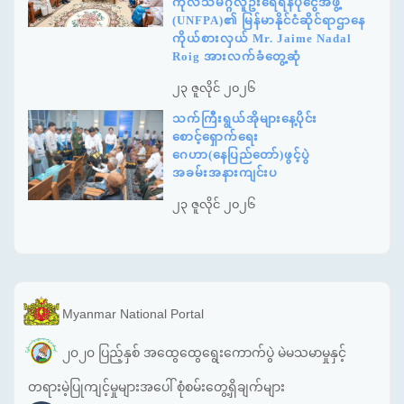
ကုလသမဂ္ဂလူဦးရေရန်ပုံငွေအဖွဲ့
(UNFPA)၏ မြန်မာနိုင်ငံဆိုင်ရာဌာနေ
ကိုယ်စားလှယ် Mr. Jaime Nadal
Roig အားလက်ခံတွေ့ဆုံ
၂၃ ဇူလိုင် ၂၀၂၆
သက်ကြီးရွယ်အိုများနေ့ပိုင်း
စောင့်ရှောက်ရေး
ဂေဟာ(နေပြည်တော်)ဖွင့်ပွဲ
အခမ်းအနားကျင်းပ
၂၃ ဇူလိုင် ၂၀၂၆
Myanmar National Portal
၂၀၂၀ ပြည့်နှစ် အထွေထွေရွေးကောက်ပွဲ မဲမသမာမှုနှင့်
တရားမဲ့ပြုကျင့်မှုများအပေါ် စုံစမ်းတွေ့ရှိချက်များ