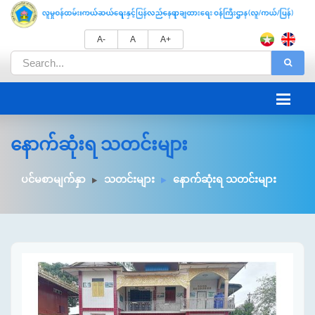
A-
A
A+
နောက်ဆုံးရ သတင်းများ
ပင်မစာမျက်နှာ
သတင်းများ
နောက်ဆုံးရ သတင်းများ