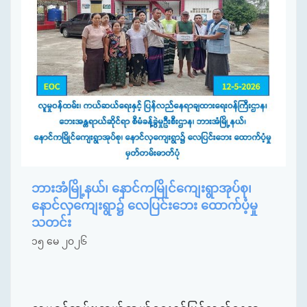
ဘားအံမြို့နယ်၊ နောင်ကမြိုင်ကျေးရွာအုပ်စု၊
နောင်လှကျေးရွာ၌ လေပြင်းဘေး ထောက်ပံ့မှု
သတင်း
၁၅ မေ ၂၀၂၆