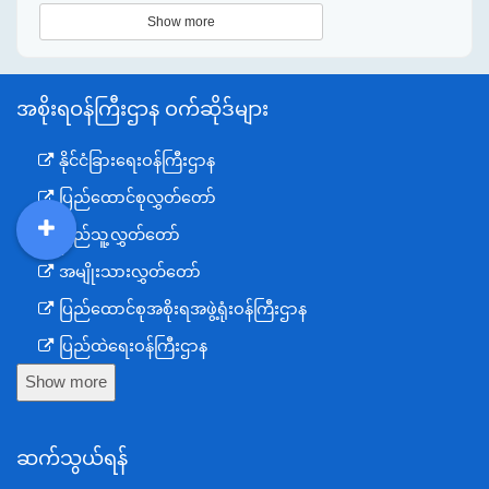
Show more
အစိုးရဝန်ကြီးဌာန ဝက်ဆိုဒ်များ
နိုင်ငံခြားရေးဝန်ကြီးဌာန
ပြည်ထောင်စုလွှတ်တော်
ပြည်သူ့လွှတ်တော်
DDM
MOS
DSW
DOR
အမျိုးသားလွှတ်တော်
ပြည်ထောင်စုအစိုးရအဖွဲ့ရုံးဝန်ကြီးဌာန
ပြည်ထဲရေးဝန်ကြီးဌာန
Show more
ကာကွယ်ရေးဝန်ကြီးဌာန
နယ်စပ်ရေးရာဝန်ကြီးဌာန
ဆက်သွယ်ရန်
စီမံကိန်း၊ဘဏ္ဍာရေးနှင့်စက်မှုဝန်ကြီးဌာန