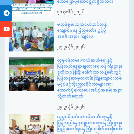
ဟောပြောပွဲဆောင်ရွက်မှုသတင်း
၃၀ ဇူလိုင် ၂၀၂၆
မသန်စွမ်းသက်ငယ်သင်တန်း
ကျောင်း(နေပြည်တော်) ဖွင့်ပွဲ
အခမ်းအနား ကျင်းပ
၂၇ ဇူလိုင် ၂၀၂၆
လူမှုဝန်ထမ်း၊ကယ်ဆယ်ရေးနှင့်
ပြန်လည်နေရာချထားရေးဝန်ကြီးဌာန၊
ဒုတိယဝန်ကြီးဒေါက်တာသန့်ဇော်လွင်
ပြွန်တန်ဆာမူလတန်းကြိုကျောင်းသစ်
ဖွင့်ပွဲနှင့်ဘိုးဘွားရိပ်သာများအား
ထောက်ပံ့ကြေးပေးအပ်ပွဲအခမ်းအနား
သို့တက်ရောက်
၂၄ ဇူလိုင် ၂၀၂၆
လူမှုဝန်ထမ်း၊ကယ်ဆယ်ရေးနှင့်
ပြန်လည်နေရာချထားရေးဝန်ကြီးဌာန၊
ပြည်ထောင်စုဝန်ကြီး ဒေါက်တာစိုးဝင်း