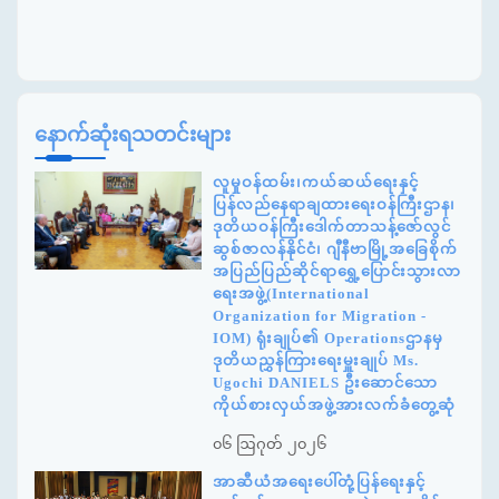
နောက်ဆုံးရသတင်းများ
လူမှုဝန်ထမ်း၊ကယ်ဆယ်ရေးနှင့်
ပြန်လည်နေရာချထားရေးဝန်ကြီးဌာန၊
ဒုတိယဝန်ကြီးဒေါက်တာသန့်ဇော်လွင်
ဆွစ်ဇာလန်နိုင်ငံ၊ ဂျီနီဗာမြို့အခြေစိုက်
အပြည်ပြည်ဆိုင်ရာရွှေ့ပြောင်းသွားလာ
ရေးအဖွဲ့(International
Organization for Migration -
IOM) ရုံးချုပ်၏ Operationsဌာနမှ
ဒုတိယညွှန်ကြားရေးမှူးချုပ် Ms.
Ugochi DANIELS ဦးဆောင်သော
ကိုယ်စားလှယ်အဖွဲ့အားလက်ခံတွေ့ဆုံ
၀၆ ဩဂုတ် ၂၀၂၆
အာဆီယံအရေးပေါ်တုံ့ပြန်ရေးနှင့်