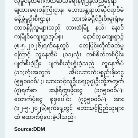
လူမှုဝန်ထမ်း၊ကယ်ဆယ်ရေးနှင့်ပြန်လည်နေရာ
ချထားရေးဝန်ကြီးဌာန၊ ဘေးအန္တရာယ်ဆိုင်ရာစီမံ
ခန့်ခွဲမှုဦးစီးဌာန၊ ဘားအံခရိုင်ဦးစီးမှူးရုံးမှ
တာဝန်ရှိသူများသည် ဘားအံမြို့ နယ်၊ ​နောင်
ကမြိုင်ကျေးရွာအုပ်စု၊ နောင်လှကျေးရွာ၌
(၈-၅-၂၀၂၆)ရက်နေ့တွင် လေပြင်းတိုက်ခတ်မှု
ကြောင့် လူနေအိမ် (၁၁)လုံး တစ်စိတ်တစ်ပိုင်း
ပျက်စီးခဲ့ပြီး ပျက်စီးဆုံးရှုံးခဲ့သည့် လူနေအိမ်
(၁၁)လုံးအတွက် အိမ်ဆောက်ပစ္စည်းဖိုးငွေ
(၅၅၀၀၀ဝိ/-)၊ ဘေးသင့်လူဦးရေ(၃၇)ဦးတို့အတွက်
(၇)ရက်စာ ဆန်ရိက္ခာဖိုးငွေ (၁၈၅၀၀ဝိ/-)၊
ထောက်ပံ့ငွေ စုစုပေါင်း (၇၃၅၀၀ဝိ/-) အား
(၁၂-၅-၂၀၂၆)ရက်နေ့တွင် ဘေးသင့်ပြည်သူများ
ထံ ထောက်ပံ့ပေးခဲ့
ပါသည်။
Source:DDM