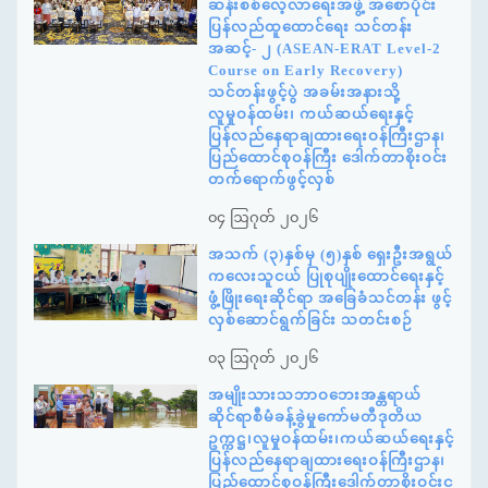
ဆန်းစစ်လေ့လာရေးအဖွဲ့ အစောပိုင်း
ပြန်လည်ထူထောင်ရေး သင်တန်း
အဆင့်- ၂ (ASEAN-ERAT Level-2
Course on Early Recovery)
သင်တန်းဖွင့်ပွဲ အခမ်းအနားသို့
လူမှုဝန်ထမ်း၊ ကယ်ဆယ်ရေးနှင့်
ပြန်လည်နေရာချထားရေးဝန်ကြီးဌာန၊
ပြည်ထောင်စုဝန်ကြီး ဒေါက်တာစိုးဝင်း
တက်ရောက်ဖွင့်လှစ်
၀၄ ဩဂုတ် ၂၀၂၆
အသက် (၃)နှစ်မှ (၅)နှစ် ရှေးဦးအရွယ်
ကလေးသူငယ် ပြုစုပျိုးထောင်ရေးနှင့်
ဖွံ့ဖြိုးရေးဆိုင်ရာ အခြေခံသင်တန်း ဖွင့်
လှစ်ဆောင်ရွက်ခြင်း သတင်းစဉ်
၀၃ ဩဂုတ် ၂၀၂၆
အမျိုးသားသဘာဝဘေးအန္တရာယ်
ဆိုင်ရာစီမံခန့်ခွဲမှုကော်မတီဒုတိယ
ဥက္ကဋ္ဌ၊လူမှုဝန်ထမ်း၊ကယ်ဆယ်ရေးနှင့်
ပြန်လည်နေရာချထားရေးဝန်ကြီးဌာန၊
ပြည်ထောင်စုဝန်ကြီးဒေါက်တာစိုးဝင်းင