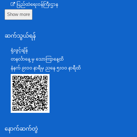
ပြည်ထဲရေးဝန်ကြီးဌာန
Show more
ကာကွယ်ရေးဝန်ကြီးဌာန
နယ်စပ်ရေးရာဝန်ကြီးဌာန
ဆက်သွယ်ရန်
စီမံကိန်း၊ဘဏ္ဍာရေးနှင့်စက်မှုဝန်ကြီးဌာန
ရင်းနှီးမြှုပ်နှံမှုနှင့် နိုင်ငံခြားစီးပွားဆက်သွယ်ရေးဝန်ကြီးဌာန
ရုံးဖွင့်ချိန်
အပြည်ပြည်ဆိုင်ရာပူးပေါင်းဆောင်ရွက်ရေးဝန်ကြီးဌာန
တနင်္လာနေ့ မှ သောကြာနေ့ထိ
ပြန်ကြားရေးဝန်ကြီးဌာန
နံနက် ၉းဝ၀ နာရီမှ ညနေ ၅းဝ၀ နာရီထိ
သာသနာရေးနှင့် ယဉ်ကျေးမှုဝန်ကြီးဌာန
စိုက်ပျိုးရေး၊မွေးမြူရေးနှင့်ဆည်မြောင်းဝန်ကြီးဌာန
ပို့ဆောင်ရေးနှင့်ဆက်သွယ်ရေးဝန်ကြီးဌာန
သယံဇာတနှင့်ပတ်ဝန်းကျင်ထိန်းသိမ်းရေးဝန်ကြီးဌာန
လျှပ်စစ်နှင့်စွမ်းအင်ဝန်ကြီးဌာန
နောက်ဆက်တွဲ
အလုပ်သမား၊လူဝင်မှုကြီးကြပ်ရေးနှင့်ပြည်သူ့အင်အား