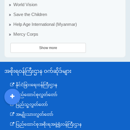
World Vision
Save the Children
Help Age International (Myanmar)
Mercy Corps
Show more
အစိုးရဝန်ကြီးဌာန ဝက်ဆိုဒ်များ
နိုင်ငံခြားရေးဝန်ကြီးဌာန
ပြည်ထောင်စုလွှတ်တော်
DDM
MOS
DSW
DOR
ပြည်သူ့လွှတ်တော်
အမျိုးသားလွှတ်တော်
ပြည်ထောင်စုအစိုးရအဖွဲ့ရုံးဝန်ကြီးဌာန