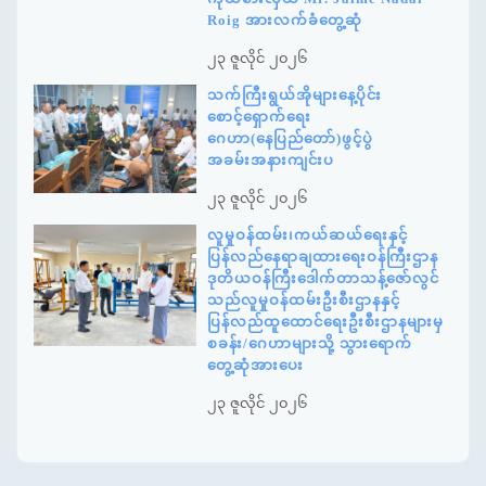
Roig အားလက်ခံတွေ့ဆုံ
၂၃ ဇူလိုင် ၂၀၂၆
သက်ကြီးရွယ်အိုများနေ့ပိုင်း
စောင့်ရှောက်ရေး
ဂေဟာ(နေပြည်တော်)ဖွင့်ပွဲ
အခမ်းအနားကျင်းပ
၂၃ ဇူလိုင် ၂၀၂၆
လူမှုဝန်ထမ်း၊ကယ်ဆယ်ရေးနှင့်
ပြန်လည်နေရာချထားရေးဝန်ကြီးဌာန
ဒုတိယဝန်ကြီးဒေါက်တာသန့်ဇော်လွင်
သည်လူမှုဝန်ထမ်းဦးစီးဌာနနှင့်
ပြန်လည်ထူထောင်ရေးဦးစီးဌာနများမှ
စခန်း/ဂေဟာများသို့ သွားရောက်
တွေ့ဆုံအားပေး
၂၃ ဇူလိုင် ၂၀၂၆