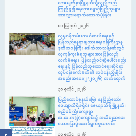
လေးမျက်နှာမြို့နယ်သို့လှည့်လည်
ကြည့်ရှု၍ရေဘေးရှောင်ပြည်သူများ
အားသွားရောက်ထောက်ပံ့ခြင်း
၀၁ ဩဂုတ် ၂၀၂၆
လူမှုဝန်ထမ်း၊ကယ်ဆယ်ရေးနှင့်
ပြန်လည်နေရာချထားရေးဝန်ကြီးဌာန
ဒုတိယဝန်ကြီး ဒေါက်တာသန့်ဇော်လွင်
လူကုန်ကူးခံရသူများအားပြန်လည်
လက်ခံရေး၊ ပြန်လည်ဝင်ဆံ့ပေါင်းစည်း
ရေးနှင့် ပြန်လည်ထူထောင်ရေးဆိုင်ရာ
လုပ်ငန်းကော်မတီ၏ လုပ်ငန်းညှိနှိုင်း
အစည်းအဝေး(၂/၂၀၂၆) တက်ရောက်
၃၀ ဇူလိုင် ၂၀၂၆
ပြည်ထောင်စုနယ်မြေ၊ နေပြည်တော်၊
ဇေယျာသီရိခရိုင်၊ ဇေယျာသီရိမြို့နယ်၊
စည်ပင်ကြီးကျေးရွာ
အ.ထ.က(ခွဲ)ကျောင်း၌ အသိပညာပေး
ဟောပြောပွဲဆောင်ရွက်မှုသတင်း
၃၀ ဇူလိုင် ၂၀၂၆