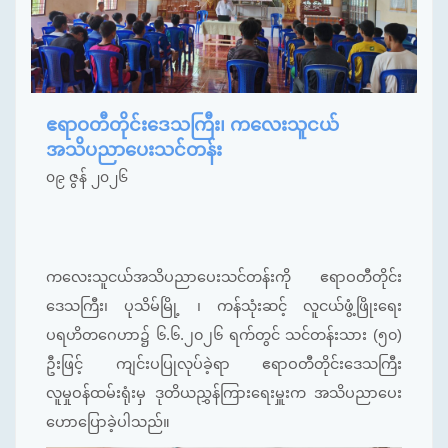
ဧရာဝတီတိုင်းဒေသကြီး၊ ကလေးသူငယ်
အသိပညာပေးသင်တန်း
၀၉ ဇွန် ၂၀၂၆
ကလေးသူငယ်အသိပညာပေးသင်တန်းကို ဧရာဝတီတိုင်း
ဒေသကြီး၊ ပုသိမ်မြို့ ၊ ကန်သုံးဆင့် လူငယ်ဖွံ့ဖြိုးရေး
ပရဟိတဂေဟာ၌ ၆.၆.၂၀၂၆ ရက်တွင် သင်တန်းသား (၅၀)
ဦးဖြင့် ကျင်းပပြုလုပ်ခဲ့ရာ ဧရာဝတီတိုင်းဒေသကြီး
လူမှုဝန်ထမ်းရုံးမှ ဒုတိယညွှန်ကြားရေးမှူးက အသိပညာပေး
ဟောပြောခဲ့ပါသည်။