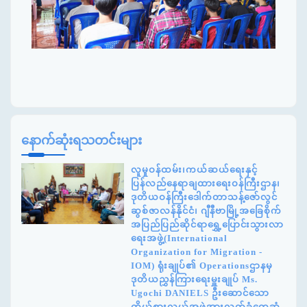
နောက်ဆုံးရသတင်းများ
လူမှုဝန်ထမ်း၊ကယ်ဆယ်ရေးနှင့်
ပြန်လည်နေရာချထားရေးဝန်ကြီးဌာန၊
ဒုတိယဝန်ကြီးဒေါက်တာသန့်ဇော်လွင်
ဆွစ်ဇာလန်နိုင်ငံ၊ ဂျီနီဗာမြို့အခြေစိုက်
အပြည်ပြည်ဆိုင်ရာရွှေ့ပြောင်းသွားလာ
ရေးအဖွဲ့(International
Organization for Migration -
IOM) ရုံးချုပ်၏ Operationsဌာနမှ
ဒုတိယညွှန်ကြားရေးမှူးချုပ် Ms.
Ugochi DANIELS ဦးဆောင်သော
ကိုယ်စားလှယ်အဖွဲ့အားလက်ခံတွေ့ဆုံ