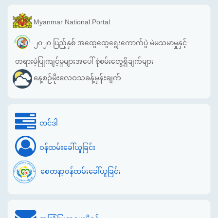
Myanmar National Portal
၂၀၂၀ ပြည့်နှစ် အထွေထွေရွေးကောက်ပွဲ မဲမသမာမှုနှင့်
တရားမဲ့ပြုကျင့်မှုများအပေါ် စုံစမ်းတွေ့ရှိချက်များ
နေ့စဉ်မိုးလေဝသခန့်မှန်းချက်
တင်ဒါ
ဝန်ထမ်းခေါ်ယူခြင်း
စေတနာ့ဝန်ထမ်းခေါ်ယူခြင်း