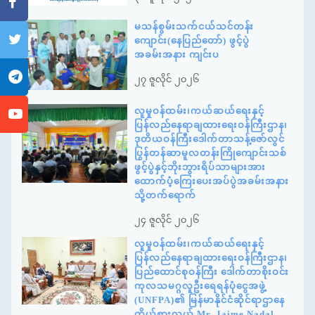
မသန်စွမ်းသက်ငယ်သင်တန်း
ကျောင်း(နေပြည်တော်) ဖွင့်ပွဲ
အခမ်းအနား ကျင်းပ
၂၇ ဇူလိုင် ၂၀၂၆
လူမှုဝန်ထမ်း၊ကယ်ဆယ်ရေးနှင့်
ပြန်လည်နေရာချထားရေးဝန်ကြီးဌာန၊
ဒုတိယဝန်ကြီးဒေါက်တာသန့်ဇော်လွင်
ပြွန်တန်ဆာမူလတန်းကြိုကျောင်းသစ်
ဖွင့်ပွဲနှင့်ဘိုးဘွားရိပ်သာများအား
ထောက်ပံ့ကြေးပေးအပ်ပွဲအခမ်းအနား
သို့တက်ရောက်
၂၄ ဇူလိုင် ၂၀၂၆
လူမှုဝန်ထမ်း၊ကယ်ဆယ်ရေးနှင့်
ပြန်လည်နေရာချထားရေးဝန်ကြီးဌာန၊
ပြည်ထောင်စုဝန်ကြီး ဒေါက်တာစိုးဝင်း
ကုလသမဂ္ဂလူဦးရေရန်ပုံငွေအဖွဲ့
(UNFPA)၏ မြန်မာနိုင်ငံဆိုင်ရာဌာနေ
ကိုယ်စားလှယ် Mr. Jaime Nadal