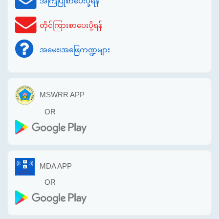
အကြံပြုစာပေးပို့ရန်
တိုင်ကြားစာပေးပို့ရန်
အမေး၊အဖြေကဏ္ဍများ
MSWRR APP
OR
MDA APP
OR