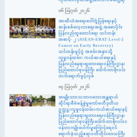
၀၆ ဩဂုတ် ၂၀၂၆
အာဆီယံအရေးပေါ်တုံ့ပြန်ရေးနှင့်
ဆန်းစစ်လေ့လာရေးအဖွဲ့ အစောပိုင်း
ပြန်လည်ထူထောင်ရေး သင်တန်း
အဆင့်- ၂ (ASEAN-ERAT Level-2
Course on Early Recovery)
သင်တန်းဖွင့်ပွဲ အခမ်းအနားသို့
လူမှုဝန်ထမ်း၊ ကယ်ဆယ်ရေးနှင့်
ပြန်လည်နေရာချထားရေးဝန်ကြီးဌာန၊
ပြည်ထောင်စုဝန်ကြီး ဒေါက်တာစိုးဝင်း
တက်ရောက်ဖွင့်လှစ်
၀၄ ဩဂုတ် ၂၀၂၆
အမျိုးသားသဘာဝဘေးအန္တရာယ်
ဆိုင်ရာစီမံခန့်ခွဲမှုကော်မတီဒုတိယ
ဥက္ကဋ္ဌ၊လူမှုဝန်ထမ်း၊ကယ်ဆယ်ရေးနှင့်
ပြန်လည်နေရာချထားရေးဝန်ကြီးဌာန၊
ပြည်ထောင်စုဝန်ကြီးဒေါက်တာစိုးဝင်းင
ဝန်တာကျိုးပေါက်မှုကြောင့်ရေဝင်
ရောက်ခဲ့သည့်ဧရာဝတီတိုင်းဒေသကြီး