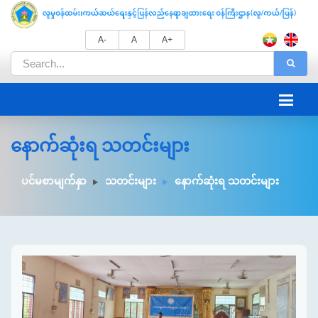
A-
A
A+
နောက်ဆုံးရ သတင်းများ
ပင်မစာမျက်နှာ
သတင်းများ
နောက်ဆုံးရ သတင်းများ