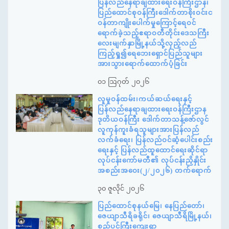
ပြန်လည်နေရာချထားရေးဝန်ကြီးဌာန၊
ပြည်ထောင်စုဝန်ကြီးဒေါက်တာစိုးဝင်းင
ဝန်တာကျိုးပေါက်မှုကြောင့်ရေဝင်
ရောက်ခဲ့သည့်ဧရာဝတီတိုင်းဒေသကြီး
လေးမျက်နှာမြို့နယ်သို့လှည့်လည်
ကြည့်ရှု၍ရေဘေးရှောင်ပြည်သူများ
အားသွားရောက်ထောက်ပံ့ခြင်း
၀၁ ဩဂုတ် ၂၀၂၆
လူမှုဝန်ထမ်း၊ကယ်ဆယ်ရေးနှင့်
ပြန်လည်နေရာချထားရေးဝန်ကြီးဌာန
ဒုတိယဝန်ကြီး ဒေါက်တာသန့်ဇော်လွင်
လူကုန်ကူးခံရသူများအားပြန်လည်
လက်ခံရေး၊ ပြန်လည်ဝင်ဆံ့ပေါင်းစည်း
ရေးနှင့် ပြန်လည်ထူထောင်ရေးဆိုင်ရာ
လုပ်ငန်းကော်မတီ၏ လုပ်ငန်းညှိနှိုင်း
အစည်းအဝေး(၂/၂၀၂၆) တက်ရောက်
၃၀ ဇူလိုင် ၂၀၂၆
ပြည်ထောင်စုနယ်မြေ၊ နေပြည်တော်၊
ဇေယျာသီရိခရိုင်၊ ဇေယျာသီရိမြို့နယ်၊
စည်ပင်ကြီးကျေးရွာ