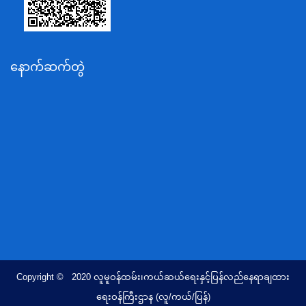
သယံဇာတနှင့်ပတ်ဝန်းကျင်ထိန်းသိမ်းရေးဝန်ကြီးဌာန
လျှပ်စစ်နှင့်စွမ်းအင်ဝန်ကြီးဌာန
နောက်ဆက်တွဲ
အလုပ်သမား၊လူဝင်မှုကြီးကြပ်ရေးနှင့်ပြည်သူ့အင်အား
ဝန်ကြီးဌာန
စီးပွားရေးနှင့်ကူးသန်းရောင်းဝယ်ရေးဝန်ကြီးဌာန
ပညာရေးဝန်ကြီးဌာန
ကျန်းမာရေးနှင့်အားကစားဝန်ကြီးဌာန
ဆောက်လုပ်ရေးဝန်ကြီးဌာန
လူမူဝန်ထမ်း၊ကယ်ဆယ်ရေးနှင့်ပြန်လည်နေရာချထားရေး
ဝန်ကြီးဌာန
ဟိုတယ်နှင့်ခရီးသွားလာရေးဝန်ကြီးဌာန
တိုင်းရင်းသားလူမျိုးရေးရာဝန်ကြီးဌာန
Copyright © 2020 လူမူဝန်ထမ်း၊ကယ်ဆယ်ရေးနှင့်ပြန်လည်နေရာချထား
ပြည်ထောင်စုရာထူးဝန်အဖွဲ့ရုံး
ရေးဝန်ကြီးဌာန (လူ/ကယ်/ပြန်)