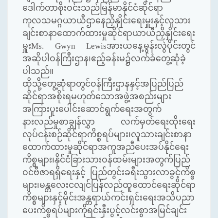
ဒေါက်တာစိုးဝင်းသည်မြန်မာနိုင်ငံဆိုင်ရာ
ကုလသမဂ္ဂယာယီဌာနေညှိနှိုင်းရေးမှူးနှင့်လူသား
ချင်းစာနာထောက်ထားမှုဆိုင်ရာယာယီညှိနှိုင်းရေး
မှူး
Ms. Gwyn Lewis
အားယနေ့မွန်းလွဲပိုင်းတွင်
အဆိုပါဝန်ကြီးဌာန၊ဧည့်ခန်းမ၌လက်ခံတွေ့ဆုံခဲ့
ပါသည်။
ထိုသို့တွေ့ဆုံရာတွင်ဝန်ကြီးဌာနနှင့်အပြည်ပြည်
ဆိုင်ရာအစိုးရမဟုတ်သောအဖွဲ့အစည်းများ
အကြားပူးပေါင်းဆောင်ရွက်ရေးအတွက်
နားလည်မှုစာချွန်လွှာ လက်မှတ်ရေးထိုးရေး
လုပ်ငန်းစဉ်ဆိုင်ရာကိစ္စရပ်များ၊လူသားချင်းစာနာ
ထောက်ထားမှုဆိုင်ရာအကူအညီပေးအပ်နိုင်ရေး
ကိစ္စများ၊နိုင်ငံခြားသားဝန်ထမ်းများအတွက်ပြည်
ဝင်ဗီဇာရရှိရေးနှင့် ပြည်တွင်းခရီးသွားလာခွင့်ကိစ္စ
များ၊မန္တလေးငလျင်ပြန်လည်ထူထောင်ရေးဆိုင်ရာ
ကိစ္စများနှင့်မိုင်းအန္တရာယ်ကင်းရှင်းရေးအသိပညာ
ပေးကိစ္စရပ်များကိုရင်းနှီးပွင့်လင်းစွာအမြင်ချင်း