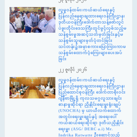
လူမှုဝန်ထမ်း၊ကယ်ဆယ်ရေးနှင့်
ပြန်လည်နေရာချထားရေးဝန်ကြီးဌာန၊
ဒုတိယဝန်ကြီးဒေါက်တာသန့်ဇော်လွင်
ပဲခူးတိုင်းဒေသကြီးတွင်ဖွင့်လှစ်သည့်မ
သန်စွမ်းမှုအဆင့်သတ်မှတ်ခြင်းနှင့်မ
သန်စွမ်းသူများမှတ်ပုံတင်ခြင်း
သင်တန်း၌အမှာစကားပြောကြားကာမ
သန်စွမ်းထောက်ပံ့ကြေးများပေးအပ်
ခြင်း
၂၂ ဇူလိုင် ၂၀၂၆
လူမှုဝန်ထမ်း၊ကယ်ဆယ်ရေးနှင့်
ပြန်လည်နေရာချထားရေးဝန်ကြီးဌာန၊
ပြည်ထောင်စုဝန်ကြီး ဒေါက်တာစိုးဝင်း
ဂျီနီဗာမြို့ရှိ ကုလသမဂ္ဂလူသားချင်း
စာနာမှုဆိုင်ရာ ညှိနှိုင်းရေးမှူးရုံးချုပ်
(UNOCHA) မှ ယာယီလက်ထောက်
အတွင်းရေးမှူးချုပ်နှင့် အရေးပေါ်
ကယ်ဆယ်ရေးဆိုင်ရာ ဒုတိယညှိနှိုင်း
ရေးမှူး (ASG/ DERC a.i) Mr.
Indrika Ratwatte ဦးဆောင်သည့်