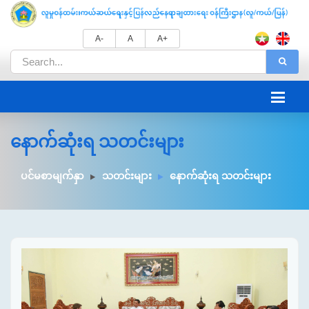
A-
A
A+
နောက်ဆုံးရ သတင်းများ
ပင်မစာမျက်နှာ
သတင်းများ
နောက်ဆုံးရ သတင်းများ