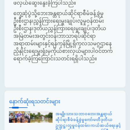
ဖလှယ်ဆွေးနွေးခဲ့ကြပါသည်။
တွေ့ဆုံပွဲသို့ဘေးအန္တရာယ်ဆိုင်ရာစီမံခန့်ခွဲမှု
ဦးစီးဌာန၊ညွှန်ကြားရေးမှူးချုပ်၊လူမှုဝန်ထမ်း
ဦးစီးဌာန၊ဒုတိယညွှန်ကြားရေးမှူးချုပ်၊ဒုတိယ
အမြဲတမ်းအတွင်းဝန်၊ဘာသာရပ်ဆိုင်ရာ
အရာထမ်းများနှင့်ရန်ကုန်မြို့ရှိကုလသမဂ္ဂဌာနေ
ညှိနှိုင်းရေးမှူးရုံးမှကိုယ်စားလှယ်များပါဝင်တက်
ရောက်ခဲ့ကြကြောင်းသတင်းရရှိပါသည်။
နောက်ဆုံးရသတင်းများ
အမျိုးသားသဘာဝဘေးအန္တရာယ်
ဆိုင်ရာစီမံခန့်ခွဲမှုကော်မတီဒုတိယ
ဥက္ကဋ္ဌ၊လူမှုဝန်ထမ်း၊ကယ်ဆယ်ရေးနှင့်