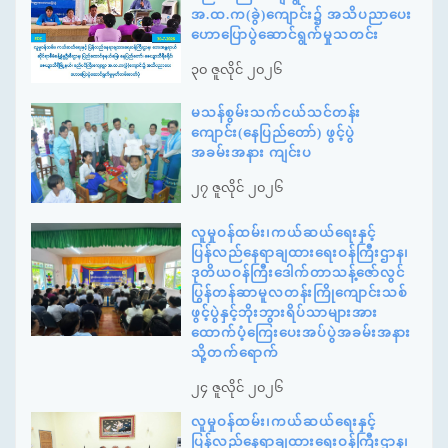
အ.ထ.က(ခွဲ)ကျောင်း၌ အသိပညာပေး
ဟောပြောပွဲဆောင်ရွက်မှုသတင်း
၃၀ ဇူလိုင် ၂၀၂၆
မသန်စွမ်းသက်ငယ်သင်တန်း
ကျောင်း(နေပြည်တော်) ဖွင့်ပွဲ
အခမ်းအနား ကျင်းပ
၂၇ ဇူလိုင် ၂၀၂၆
လူမှုဝန်ထမ်း၊ကယ်ဆယ်ရေးနှင့်
ပြန်လည်နေရာချထားရေးဝန်ကြီးဌာန၊
ဒုတိယဝန်ကြီးဒေါက်တာသန့်ဇော်လွင်
ပြွန်တန်ဆာမူလတန်းကြိုကျောင်းသစ်
ဖွင့်ပွဲနှင့်ဘိုးဘွားရိပ်သာများအား
ထောက်ပံ့ကြေးပေးအပ်ပွဲအခမ်းအနား
သို့တက်ရောက်
၂၄ ဇူလိုင် ၂၀၂၆
လူမှုဝန်ထမ်း၊ကယ်ဆယ်ရေးနှင့်
ပြန်လည်နေရာချထားရေးဝန်ကြီးဌာန၊