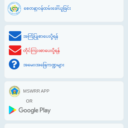
စေတနာ့ဝန်ထမ်းခေါ်ယူခြင်း
အကြံပြုစာပေးပို့ရန်
တိုင်ကြားစာပေးပို့ရန်
အမေး၊အဖြေကဏ္ဍများ
MSWRR APP
OR