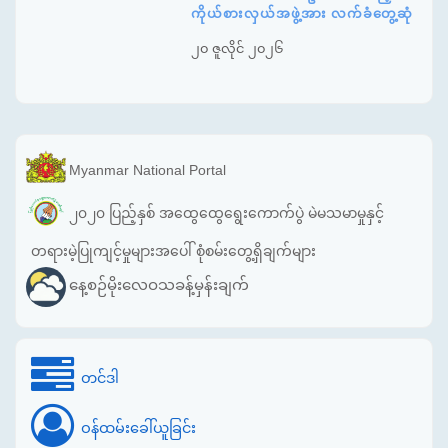
ကိုယ်စားလှယ်အဖွဲ့အား လက်ခံတွေ့ဆုံ
၂၀ ဇူလိုင် ၂၀၂၆
Myanmar National Portal
၂၀၂၀ ပြည့်နှစ် အထွေထွေရွေးကောက်ပွဲ မဲမသမာမှုနှင့်
တရားမဲ့ပြုကျင့်မှုများအပေါ် စုံစမ်းတွေ့ရှိချက်များ
နေ့စဉ်မိုးလေဝသခန့်မှန်းချက်
တင်ဒါ
ဝန်ထမ်းခေါ်ယူခြင်း