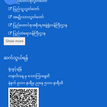
ပြည်ထောင်စုလွှတ်တော်
DDM
MOS
DSW
DOR
ပြည်သူ့လွှတ်တော်
အမျိုးသားလွှတ်တော်
ပြည်ထောင်စုအစိုးရအဖွဲ့ရုံးဝန်ကြီးဌာန
ပြည်ထဲရေးဝန်ကြီးဌာန
Show more
ကာကွယ်ရေးဝန်ကြီးဌာန
နယ်စပ်ရေးရာဝန်ကြီးဌာန
ဆက်သွယ်ရန်
စီမံကိန်း၊ဘဏ္ဍာရေးနှင့်စက်မှုဝန်ကြီးဌာန
ရင်းနှီးမြှုပ်နှံမှုနှင့် နိုင်ငံခြားစီးပွားဆက်သွယ်ရေးဝန်ကြီးဌာန
ရုံးဖွင့်ချိန်
အပြည်ပြည်ဆိုင်ရာပူးပေါင်းဆောင်ရွက်ရေးဝန်ကြီးဌာန
တနင်္လာနေ့ မှ သောကြာနေ့ထိ
ပြန်ကြားရေးဝန်ကြီးဌာန
နံနက် ၉းဝ၀ နာရီမှ ညနေ ၅းဝ၀ နာရီထိ
သာသနာရေးနှင့် ယဉ်ကျေးမှုဝန်ကြီးဌာန
စိုက်ပျိုးရေး၊မွေးမြူရေးနှင့်ဆည်မြောင်းဝန်ကြီးဌာန
ပို့ဆောင်ရေးနှင့်ဆက်သွယ်ရေးဝန်ကြီးဌာန