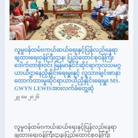
လူမှုဝန်ထမ်း၊ကယ်ဆယ်ရေးနှင့်ပြန်လည်နေရာ
ချထားရေးဝန်ကြီးဌာန၊ ပြည်ထောင်စုဝန်ကြီး
ဒေါက်တာစိုးဝင်း မြန်မာနိုင်ငံဆိုင်ရာကုလသမဂ္ဂ
ယာယီဌာနေညှိနှိုင်းရေးမှူးနှင့် လူသားချင်းစာနာ
ထောက်ထားမှုဆိုင်ရာယာယီညှိနှိုင်းရေးမှူး MS.
GWYN LEWISအားလက်ခံတွေ့ဆုံ
၂၉ မေ ၂၀၂၆
လူမှုဝန်ထမ်း၊ကယ်ဆယ်ရေးနှင့်ပြန်လည်နေရာ
ချထားရေးဝန်ကြီးဌာန၊ပြည်ထောင်စုဝန်ကြီး