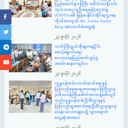
ပြည်ထောင်စုဝန်ကြီး ဒေါက်တာစိုးဝင်း
ကုလသမဂ္ဂလူဦးရေရန်ပုံငွေအဖွဲ့
(UNFPA)၏ မြန်မာနိုင်ငံဆိုင်ရာဌာနေ
ကိုယ်စားလှယ် Mr. Jaime Nadal
Roig အားလက်ခံတွေ့ဆုံ
၂၃ ဇူလိုင် ၂၀၂၆
သက်ကြီးရွယ်အိုများနေ့ပိုင်း
စောင့်ရှောက်ရေး
ဂေဟာ(နေပြည်တော်)ဖွင့်ပွဲ
အခမ်းအနားကျင်းပ
၂၃ ဇူလိုင် ၂၀၂၆
လူမှုဝန်ထမ်း၊ကယ်ဆယ်ရေးနှင့်
ပြန်လည်နေရာချထားရေးဝန်ကြီးဌာန
ဒုတိယဝန်ကြီးဒေါက်တာသန့်ဇော်လွင်
သည်လူမှုဝန်ထမ်းဦးစီးဌာနနှင့်
ပြန်လည်ထူထောင်ရေးဦးစီးဌာနများမှ
စခန်း/ဂေဟာများသို့ သွားရောက်
တွေ့ဆုံအားပေး
၂၃ ဇူလိုင် ၂၀၂၆