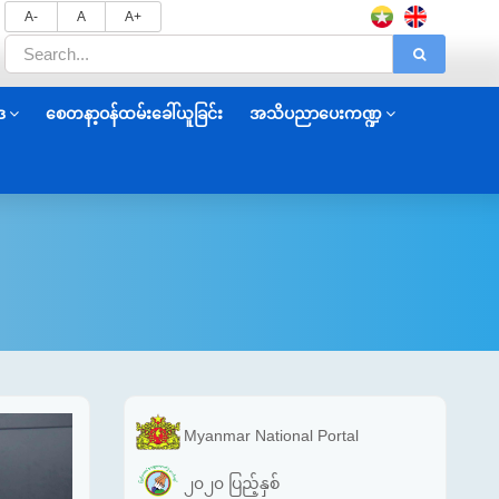
A-
A
A+
ဒ
စေတနာ့ဝန်ထမ်းခေါ်ယူခြင်း
အသိပညာပေးကဏ္ဍ
Myanmar National Portal
၂၀၂၀ ပြည့်နှစ်