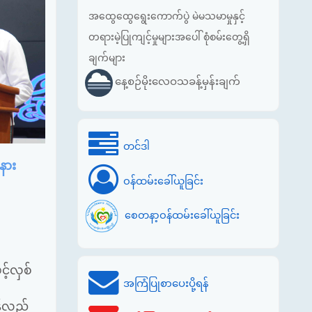
အထွေထွေရွေးကောက်ပွဲ မဲမသမာမှုနှင့်
တရားမဲ့ပြုကျင့်မှုများအပေါ် စုံစမ်းတွေ့ရှိ
ချက်များ
နေ့စဉ်မိုးလေဝသခန့်မှန်းချက်
တင်ဒါ
နား
ဝန်ထမ်းခေါ်ယူခြင်း
စေတနာ့ဝန်ထမ်းခေါ်ယူခြင်း
့်လှစ်
အကြံပြုစာပေးပို့ရန်
န်လည်