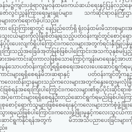
်းမ၌ကျင်းပခဲ့ရာလူမှုဝန်ထမ်း၊ကယ်ဆယ်ရေးနှင့်ပြန်လည်နေ
ာ်လွင်၊ညွှန်ကြားရေးမှူးချုပ်များ၊ သက်ဆိုင်ရာဝန်ကြီးဌာန
းသူများတက်ရောက်ခဲ့ပါသည်။
ောကြားရာတွင် နေပြည်တော်ရှိ ရုံးဝန်ထမ်းမိသားစုများအန
်သွေးငယ်များကိုလုံခြုံစိတ်ချရသည့်ပတ်ဝန်းကျင်တွင်စောင့်ရှောက
ံ့ပိုးပေးလျက်ရှိပါကြောင်း၊ကလေးများအတွက်ရင်းနှီးမြှုပ်နှံမှု
ရေးကြီးသည့်အခြေခံအုတ်မြစ်ဖြစ်ပါကြောင်း၊အသက်၃နှစ်မပြည့်
ှင့်အားအကောင်းဆုံးကာလဖြစ်သောကြောင့်ကျန်းမာရေးနှင့်အာဟာ
ောင်းမွန်သောပတ်ဝန်းကျင်တို့ရရှိစေရေးအလေးပေးဆောင်ရွက်ရမ
ောင်းများရရှိစေရန်မိဘ၊ဆရာနှင့် ပတ်ဝန်းကျင်တို့ကနည
ေ့ကလေးထိန်းဌာနများသည်ကလေးများအတွက်နွေးထွေးမှု၊လုံခြုံမှု
ျင်ဖြစ်ရန်အရေးကြီးပါကြောင်း၊ကလေးများ၏ရုပ်ပိုင်းဆိုင်ရာ၊စိတ်
အပံ့ကောင်းများရရှိစေရန်ဦးတည်ဆောင်ရွက်ရမည်ဖြစ်ပါကြောင
င့်ရှောက်သူများဖြစ်စေရေးနှင့်ကလေးများဘက်စုံဖွံ့ဖြိုးရ
ွက်သွားရမည်ဖြစ်ပါကြောင်း၊ကလေးဖွံ့ဖြိုးမှုနှင့်ကလေးသူငယ်
ေါင်းဆောင်ရွက်နိုင်ရန်အတွက် မိဘအသိပညာပေးခြင်းများက
ည်။