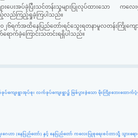
ားပေးအပ်ခဲ့ပြီးသင်တန်းသူများပြုလုပ်ထားသော ကလေးဖွံ့ဖြ
ည့်လည်ကြည့်ရှုခဲ့ကြပါသည်။
ရက်အထိနေပြည်တော်၊ရင်သွေးရတနာမူလတန်းကြိုကျောင
းတက်ရောက်ခဲ့ကြောင်းသတင်းရရှိပါသည်။
က်ခုပ်ကျေးရွာအုပ်စု၊ လက်ခုပ်ကျေးရွာ၌ ဖြစ်ပွားခဲ့သော မိုးကြိုးဘေးထောက်ပံ
ရေးဂေဟာ (နေပြည်တော်) နှင့် နေပြည်တော် ကလေးပြုစုရေးစင်တာသို့ သွားရောက