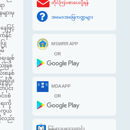
တိုင်ကြားစာပေးပို့ရန်
ရာ
များမှ
အမေး၊အဖြေကဏ္ဍများ
ေဖြင့်
်နိုင်
ပြု
MSWRR APP
မီ
OR
ရ၊ချစ်
ည်ဖြစ်
်းစနစ်
ရှိပြီး
MDA APP
ပိုင်း
်း၊စံ
OR
ေးကို
ကာကွယ်
ိုလည်း
မြန်မာဥပဒေသတင်း