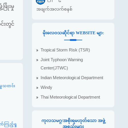
ိုးမှု
အချက်အလက်စနစ်
်းတွင်
မိုးလေဝသဆိုင်ရာ WEBSITE မျာ:
Tropical Storm Risk (TSR)
Joint Typhoon Warning
Center(JTWC)
Indian Meteorological Department
့မှုသတင်း
Windy
Thai Meteorological Department
ကုလသမဂ္ဂ/အစိုးရမဟုတ်သော အဖွဲ့
်ကြည့်ရှု
အစည်းများ