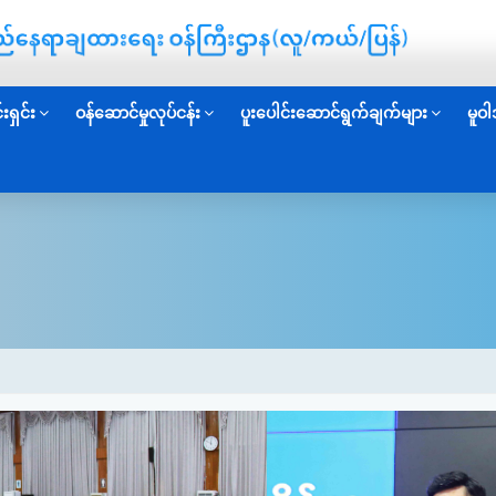
းရှင်း
ဝန်ဆောင်မှုလုပ်ငန်း
ပူးပေါင်းဆောင်ရွက်ချက်များ
မူဝါ