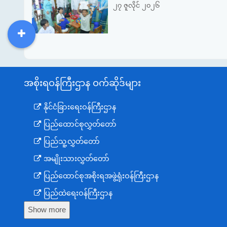
၂၇ ဇူလိုင် ၂၀၂၆
DDM
MOS
DSW
DOR
အစိုးရဝန်ကြီးဌာန ဝက်ဆိုဒ်များ
နိုင်ငံခြားရေးဝန်ကြီးဌာန
ပြည်ထောင်စုလွှတ်တော်
ပြည်သူ့လွှတ်တော်
အမျိုးသားလွှတ်တော်
ပြည်ထောင်စုအစိုးရအဖွဲ့ရုံးဝန်ကြီးဌာန
ပြည်ထဲရေးဝန်ကြီးဌာန
Show more
ကာကွယ်ရေးဝန်ကြီးဌာန