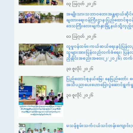
၀၃ ဩဂုတ် ၂၀၂၆
အမျိုးသားသဘာဝဘေးအန္တရာယ်ဆိုင်ရာစ
ချထားရေးဝန်ကြီးဌာန၊ပြည်ထောင်စုဝန်
ဒေသကြီးလေးမျက်နှာမြို့နယ်သို့လှည
၀၁ ဩဂုတ် ၂၀၂၆
လူမှုဝန်ထမ်း၊ကယ်ဆယ်ရေးနှင့်ပြန်လ
သူများအားပြန်လည်လက်ခံရေး၊ ပြန်လည်
ညှိနှိုင်းအစည်းအဝေး(၂/၂၀၂၆) တက
၃၀ ဇူလိုင် ၂၀၂၆
ပြည်ထောင်စုနယ်မြေ၊ နေပြည်တော်၊ ဇေ
အသိပညာပေးဟောပြောပွဲဆောင်ရွက်မ
၃၀ ဇူလိုင် ၂၀၂၆
မသန်စွမ်းသက်ငယ်သင်တန်းကျောင်း(နေ