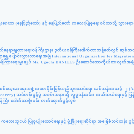
ရေးဂေဟာ (နေပြည်တော်) နှင့် နေပြည်တော် ကလေးပြုစုရေးစင်တာသို့ သွားရောက
်နေရာချထားရေးဝန်ကြီးဌာန၊ ဒုတိယဝန်ကြီးဒေါက်တာသန့်ဇော်လွင် ဆွစ်ဇာလန်
င်ရာရွှေ့ပြောင်းသွားလာရေးအဖွဲ့(International Organization for Migratio
ွှန်ကြားရေးမှူးချုပ် Ms. Ugochi DANIELS ဦးဆောင်သောကိုယ်စားလှယ်အဖွဲ
န်းစစ်လေ့လာရေးအဖွဲ့ အစောပိုင်းပြန်လည်ထူထောင်ရေး သင်တန်းအဆင့်- ၂ (
very) သင်တန်းဖွင့်ပွဲ အခမ်းအနားသို့ လူမှုဝန်ထမ်း၊ ကယ်ဆယ်ရေးနှင့် ပ
်ကြီး ဒေါက်တာစိုးဝင်း တက်ရောက်ဖွင့်လှစ်
လေးသူငယ် ပြုစုပျိုးထောင်ရေးနှင့် ဖွံ့ဖြိုးရေးဆိုင်ရာ အခြေခံသင်တန်း ဖွင့