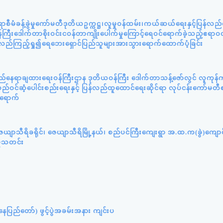
ီမံခန့်ခွဲမှုကော်မတီဒုတိယဥက္ကဋ္ဌ၊လူမှုဝန်ထမ်း၊ကယ်ဆယ်ရေးနှင့်ပြန်လည
ကြီးဒေါက်တာစိုးဝင်းငဝန်တာကျိုးပေါက်မှုကြောင့်ရေဝင်ရောက်ခဲ့သည့်ဧရာဝတ
့်လည်ကြည့်ရှု၍ရေဘေးရှောင်ပြည်သူများအားသွားရောက်ထောက်ပံ့ခြင်း
ည်နေရာချထားရေးဝန်ကြီးဌာန ဒုတိယဝန်ကြီး ဒေါက်တာသန့်ဇော်လွင် လူကုန်က
ဝင်ဆံ့ပေါင်းစည်းရေးနှင့် ပြန်လည်ထူထောင်ရေးဆိုင်ရာ လုပ်ငန်းကော်မတီ
်ရောက်
ယျာသီရိခရိုင်၊ ဇေယျာသီရိမြို့နယ်၊ စည်ပင်ကြီးကျေးရွာ အ.ထ.က(ခွဲ)ကျော
ှုသတင်း
ပြည်တော်) ဖွင့်ပွဲအခမ်းအနား ကျင်းပ