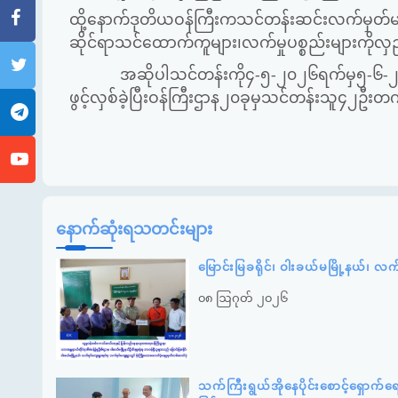
ထို့နောက်ဒုတိယဝန်ကြီးကသင်တန်းဆင်းလက်မှတ်မျ
ဆိုင်ရာသင်ထောက်ကူများ၊လက်မှုပစ္စည်းများကိုလှ
အဆိုပါသင်တန်းကို၄-၅-၂၀၂၆ရက်မှ၅-၆-၂၀၂၆
ဖွင့်လှစ်ခဲ့ပြီးဝန်ကြီးဌာန၂၀ခုမှသင်တန်းသူ၄၂ဦ
နောက်ဆုံးရသတင်းများ
မြောင်းမြခရိုင်၊ ဝါးခယ်မမြို့နယ်၊ လ
၀၈ ဩဂုတ် ၂၀၂၆
သက်ကြီးရွယ်အိုနေပိုင်းစောင့်ရှောက်