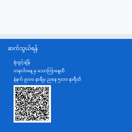
ဆက်သွယ်ရန်
ရုံးဖွင့်ချိန်
တနင်္လာနေ့ မှ သောကြာနေ့ထိ
နံနက် ၉းဝ၀ နာရီမှ ညနေ ၅းဝ၀ နာရီထိ