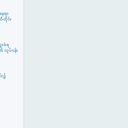
်နေရာ
ီတိုင်း
ူးခံရ
၏ လုပ်ငန်း
င်း၌