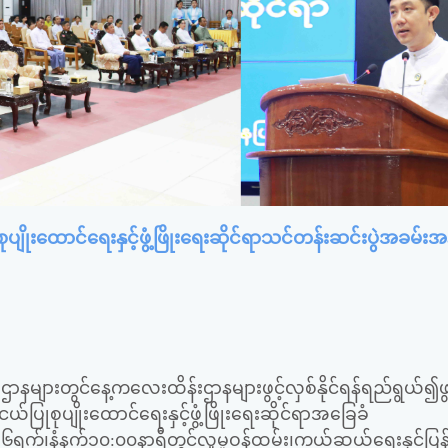
ထောင်ရေးနှင့်ဖွံ့ဖြိုးရေးဆိုင်ရာသင်တန်းဆင်းပွဲအခမ်းအ
နများတွင်နေ့ကလေးထိန်းဌာနများဖွင့်လှစ်နိုင်ရန်ရည်ရွယ်၍ဖွင
ုပျိုးထောင်ရေးနှင့်ဖွံ့ဖြိုးရေးဆိုင်ရာအခြေခံ
၆ရက်၊နံနက်၁၀:၀၀နာရီတွင်လူမှုဝန်ထမ်း၊ကယ်ဆယ်ရေးနှင့်ပြ