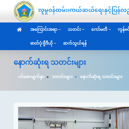
အကြောင်းအရာ
သတင်း
ကော်မတီ
ကွန်ဗင်
ဓာတ်ပုံ/ဗွီဒီယို
ဆက်သွယ်ရန်
နောက်ဆုံးရ သတင်းများ
ပင်မစာမျက်နှာ
သတင်းများ
နောက်ဆုံးရ သတင်းများ