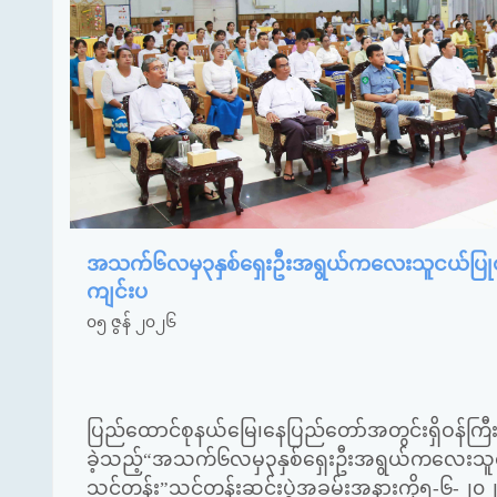
အသက်၆လမှ၃နှစ်ရှေးဦးအရွယ်ကလေးသူငယ်ပြုစုပျိုး
ကျင်းပ
၀၅ ဇွန် ၂၀၂၆
ပြည်ထောင်စုနယ်မြေ၊နေပြည်တော်အတွင်းရှိဝန်ကြီးဌာ
ခဲ့သည့်
“
အသက်၆လမှ၃နှစ်ရှေးဦးအရွယ်ကလေးသူငယ်ပြုစ
သင်တန်း
”
သင်တန်းဆင်းပွဲအခမ်းအနားကို၅-၆-၂၀၂