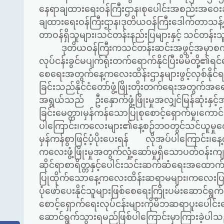
နေရာချထားရေးဝန်ကြီးဌာန၊စုပေါင်းအစည်းအဝေးခန
ချထားရေးဝန်ကြီးဌာန၊ဒုတိယဝန်ကြီးဒေါက်တာသန့်ဇေ
တာဝန်ရှိသူများ၊သင်တန်းနည်းပြများနှင့် သင်တန်
ဒုတိယဝန်ကြီးကသင်တန်းဆင်းအဖွင့်အမှာစကား ပြ
လုပ်ငန်းခွင်မပျက်ရုံးတက်ရောက်နိုင်ပြီးမိမိတို့၏ရင
စေရေးအတွက်နေ့ကလေးထိန်းဌာနများဖွင့်လှစ်နိုင်ရန်ပ
ခြင်းသည်နိုင်ငံတော်ဖွံ့ဖြိုးတိုးတက်ရေးအတွက်အ
အရွယ်သည် ဦးနှောက်ဖွံ့ဖြိုးမှုအလျှင်မြန်ဆုံးန
ခြင်းမေတ္တာ၊မှန်ကန်သောပြုစုစောင့်ရှောက်မှု၊က
ပါကြောင်း၊ကလေးများ၏နေ့စဉ်ဘဝတွင်သင်ယူမှုက
မှန်ကန်စွာဖြင့်ပံ့ပိုးပေးရန် လိုအပ်ပါကြောင်း၊န
ကလေးဖွံ့ဖြိုးမှုအတွက်လှုံ့ဆော်မှုရှိသောပတ်ဝန်းက
ဆိုင်ရာစာရိတ္တနှင့်ပေါင်းသင်းဆက်ဆံရေးအထောက်
ပြုထိုက်သောနေ့ကလေးထိန်းဆရာမများ၊ကလေးပြုစုစော
ပုံဖော်ပေးနိုင်သူများဖြစ်စေရေးကြိုးပမ်းဆောင်ရ
စောင့်ရှောက်ရေးလုပ်ငန်းများကိုမိဘဆရာပူးပ
ဆောင်ရွက်သွားရမည်ဖြစ်ပါကြောင်းမှာကြားခဲ့ပါသ