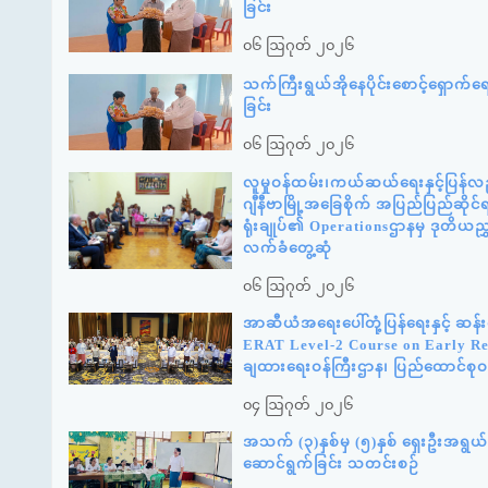
ခြင်း
၀၆ ဩဂုတ် ၂၀၂၆
သက်ကြီးရွယ်အိုနေပိုင်းစောင့်ရှောက်
ခြင်း
၀၆ ဩဂုတ် ၂၀၂၆
လူမှုဝန်ထမ်း၊ကယ်ဆယ်ရေးနှင့်ပြန်လည
ဂျီနီဗာမြို့အခြေစိုက် အပြည်ပြည်ဆို
ရုံးချုပ်၏ Operationsဌာနမှ ဒုတိယည
လက်ခံတွေ့ဆုံ
၀၆ ဩဂုတ် ၂၀၂၆
အာဆီယံအရေးပေါ်တုံ့ပြန်ရေးနှင့် ဆ
ERAT Level-2 Course on Early Reco
ချထားရေးဝန်ကြီးဌာန၊ ပြည်ထောင်စုဝန
၀၄ ဩဂုတ် ၂၀၂၆
အသက် (၃)နှစ်မှ (၅)နှစ် ရှေးဦးအရွယ် က
ဆောင်ရွက်ခြင်း သတင်းစဉ်