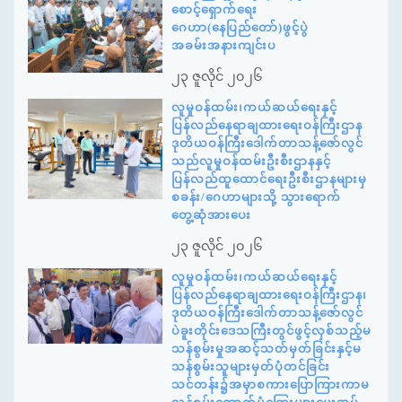
စောင့်ရှောက်ရေး
ဂေဟာ(နေပြည်တော်)ဖွင့်ပွဲ
အခမ်းအနားကျင်းပ
၂၃ ဇူလိုင် ၂၀၂၆
လူမှုဝန်ထမ်း၊ကယ်ဆယ်ရေးနှင့်
ပြန်လည်နေရာချထားရေးဝန်ကြီးဌာန
ဒုတိယဝန်ကြီးဒေါက်တာသန့်ဇော်လွင်
သည်လူမှုဝန်ထမ်းဦးစီးဌာနနှင့်
ပြန်လည်ထူထောင်ရေးဦးစီးဌာနများမှ
စခန်း/ဂေဟာများသို့ သွားရောက်
တွေ့ဆုံအားပေး
၂၃ ဇူလိုင် ၂၀၂၆
လူမှုဝန်ထမ်း၊ကယ်ဆယ်ရေးနှင့်
ပြန်လည်နေရာချထားရေးဝန်ကြီးဌာန၊
ဒုတိယဝန်ကြီးဒေါက်တာသန့်ဇော်လွင်
ပဲခူးတိုင်းဒေသကြီးတွင်ဖွင့်လှစ်သည့်မ
သန်စွမ်းမှုအဆင့်သတ်မှတ်ခြင်းနှင့်မ
သန်စွမ်းသူများမှတ်ပုံတင်ခြင်း
သင်တန်း၌အမှာစကားပြောကြားကာမ