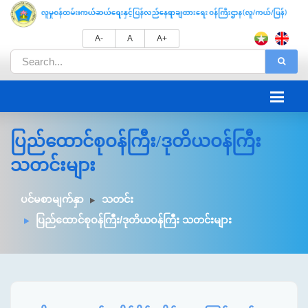
A-
A
A+
ပြည်ထောင်စုဝန်ကြီး/ဒုတိယဝန်ကြီး
သတင်းများ
ပင်မစာမျက်နှာ
သတင်း
ပြည်ထောင်စုဝန်ကြီး/ဒုတိယဝန်ကြီး သတင်းများ