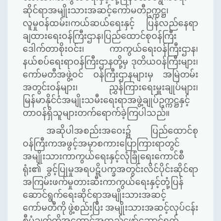
ဆိုင်ရာအမျိုးသားအဆင့်ကော်မတီဥက္ကဋ္ဌ၊
လူမှုဝန်ထမ်း၊ကယ်ဆယ်ရေးနှင့် ပြန်လည်နေရာ
ချထားရေးဝန်ကြီးဌာန၊ပြည်ထောင်စုဝန်ကြီး
ဒေါက်တာစိုးဝင်း၊ ကာကွယ်ရေးဝန်ကြီးဌာန၊
နယ်စပ်ရေးရာဝန်ကြီးဌာနတို့မှ ဒုတိယဝန်ကြီးများ၊
ကော်မတီအဖွဲ့ဝင် ဝန်ကြီးဌာနများမှ အမြဲတမ်း
အတွင်းဝန်များ၊ ညွှန်ကြားရေးမှူးချုပ်များ၊
မြန်မာနိုင်ငံအမျိုးသမီးရေးရာအဖွဲ့ချုပ်ဥက္ကဋ္ဌနှင့်
တာဝန်ရှိသူများတက်ရောက်ခဲ့ကြပါသည်။
အဆိုပါအစည်းအဝေး၌ ပြည်ထောင်စု
ဝန်ကြီးကအဖွင့်အမှာစကားပြောကြားရာတွင်
အမျိုးသားကာကွယ်ရေးနှင့်လုံခြုံရေးကောင်စီ
ရုံး၏ ခွင့်ပြုမှုအရပဋိပက္ခအတွင်းလိင်ပိုင်းဆိုင်ရာ
အကြမ်းဖက်မှုတားဆီးကာကွယ်ရေးနှင့်တုံ့ပြန်
ဆောင်ရွက်ရေးဆိုင်ရာအမျိုးသားအဆင့်
ကော်မတီကို ဖွဲ့စည်းပြီး အမျိုးသားအဆင့်လုပ်ငန်း
စီမံချက်ကိုအကောင်အထည်ဖော်ဆောင်ရွက်