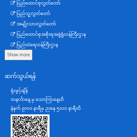
ပြည်ထောင်စုလွှတ်တော်
ပြည်သူ့လွှတ်တော်
အမျိုးသားလွှတ်တော်
ပြည်ထောင်စုအစိုးရအဖွဲ့ရုံးဝန်ကြီးဌာန
ပြည်ထဲရေးဝန်ကြီးဌာန
Show more
ကာကွယ်ရေးဝန်ကြီးဌာန
နယ်စပ်ရေးရာဝန်ကြီးဌာန
ဆက်သွယ်ရန်
စီမံကိန်း၊ဘဏ္ဍာရေးနှင့်စက်မှုဝန်ကြီးဌာန
ရင်းနှီးမြှုပ်နှံမှုနှင့် နိုင်ငံခြားစီးပွားဆက်သွယ်ရေးဝန်ကြီးဌာန
ရုံးဖွင့်ချိန်
အပြည်ပြည်ဆိုင်ရာပူးပေါင်းဆောင်ရွက်ရေးဝန်ကြီးဌာန
တနင်္လာနေ့ မှ သောကြာနေ့ထိ
ပြန်ကြားရေးဝန်ကြီးဌာန
နံနက် ၉းဝ၀ နာရီမှ ညနေ ၅းဝ၀ နာရီထိ
သာသနာရေးနှင့် ယဉ်ကျေးမှုဝန်ကြီးဌာန
စိုက်ပျိုးရေး၊မွေးမြူရေးနှင့်ဆည်မြောင်းဝန်ကြီးဌာန