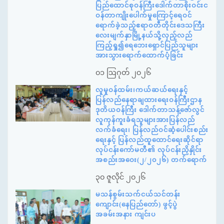
ပြည်ထောင်စုဝန်ကြီးဒေါက်တာစိုးဝင်းင
ဝန်တာကျိုးပေါက်မှုကြောင့်ရေဝင်
ရောက်ခဲ့သည့်ဧရာဝတီတိုင်းဒေသကြီး
လေးမျက်နှာမြို့နယ်သို့လှည့်လည်
ကြည့်ရှု၍ရေဘေးရှောင်ပြည်သူများ
အားသွားရောက်ထောက်ပံ့ခြင်း
၀၁ ဩဂုတ် ၂၀၂၆
လူမှုဝန်ထမ်း၊ကယ်ဆယ်ရေးနှင့်
ပြန်လည်နေရာချထားရေးဝန်ကြီးဌာန
ဒုတိယဝန်ကြီး ဒေါက်တာသန့်ဇော်လွင်
လူကုန်ကူးခံရသူများအားပြန်လည်
လက်ခံရေး၊ ပြန်လည်ဝင်ဆံ့ပေါင်းစည်း
ရေးနှင့် ပြန်လည်ထူထောင်ရေးဆိုင်ရာ
လုပ်ငန်းကော်မတီ၏ လုပ်ငန်းညှိနှိုင်း
အစည်းအဝေး(၂/၂၀၂၆) တက်ရောက်
၃၀ ဇူလိုင် ၂၀၂၆
မသန်စွမ်းသက်ငယ်သင်တန်း
ကျောင်း(နေပြည်တော်) ဖွင့်ပွဲ
အခမ်းအနား ကျင်းပ