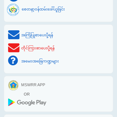
စေတနာ့ဝန်ထမ်းခေါ်ယူခြင်း
အကြံပြုစာပေးပို့ရန်
တိုင်ကြားစာပေးပို့ရန်
အမေး၊အဖြေကဏ္ဍများ
MSWRR APP
OR