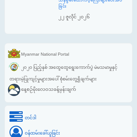
သန်စွမ်းထောက်ပံ့ကြေးများပေးအပ်
ခြင်း
၂၂ ဇူလိုင် ၂၀၂၆
Myanmar National Portal
၂၀၂၀ ပြည့်နှစ် အထွေထွေရွေးကောက်ပွဲ မဲမသမာမှုနှင့်
တရားမဲ့ပြုကျင့်မှုများအပေါ် စုံစမ်းတွေ့ရှိချက်များ
နေ့စဉ်မိုးလေဝသခန့်မှန်းချက်
တင်ဒါ
ဝန်ထမ်းခေါ်ယူခြင်း