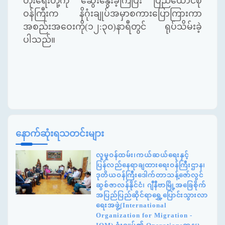
တိုးရေးတို့ကို ဆွေးနွေးခဲ့ကြပြီး ပြည်ထောင်စု
ဝန်ကြီးက နိဂုံးချုပ်အမှာစကားပြောကြားကာ
အစည်းအဝေးကို(၁၂:၃၀)နာရီတွင် ရုပ်သိမ်းခဲ့
ပါသည်။
နောက်ဆုံးရသတင်းများ
လူမှုဝန်ထမ်း၊ကယ်ဆယ်ရေးနှင့်
ပြန်လည်နေရာချထားရေးဝန်ကြီးဌာန၊
ဒုတိယဝန်ကြီးဒေါက်တာသန့်ဇော်လွင်
ဆွစ်ဇာလန်နိုင်ငံ၊ ဂျီနီဗာမြို့အခြေစိုက်
အပြည်ပြည်ဆိုင်ရာရွှေ့ပြောင်းသွားလာ
ရေးအဖွဲ့(International
Organization for Migration -