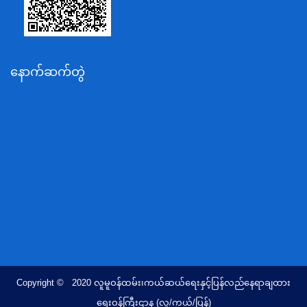
ပို့ဆောင်ရေးနှင့်ဆက်သွယ်ရေးဝန်ကြီးဌာန
သယံဇာတနှင့်ပတ်ဝန်းကျင်ထိန်းသိမ်းရေးဝန်ကြီးဌာန
လျှပ်စစ်နှင့်စွမ်းအင်ဝန်ကြီးဌာန
နောက်ဆက်တွဲ
အလုပ်သမား၊လူဝင်မှုကြီးကြပ်ရေးနှင့်ပြည်သူ့အင်အား
ဝန်ကြီးဌာန
စီးပွားရေးနှင့်ကူးသန်းရောင်းဝယ်ရေးဝန်ကြီးဌာန
ပညာရေးဝန်ကြီးဌာန
ကျန်းမာရေးနှင့်အားကစားဝန်ကြီးဌာန
ဆောက်လုပ်ရေးဝန်ကြီးဌာန
လူမူဝန်ထမ်း၊ကယ်ဆယ်ရေးနှင့်ပြန်လည်နေရာချထားရေး
ဝန်ကြီးဌာန
ဟိုတယ်နှင့်ခရီးသွားလာရေးဝန်ကြီးဌာန
တိုင်းရင်းသားလူမျိုးရေးရာဝန်ကြီးဌာန
Copyright © 2020 လူမူဝန်ထမ်း၊ကယ်ဆယ်ရေးနှင့်ပြန်လည်နေရာချထား
ပြည်ထောင်စုရာထူးဝန်အဖွဲ့ရုံး
ရေးဝန်ကြီးဌာန (လူ/ကယ်/ပြန်)