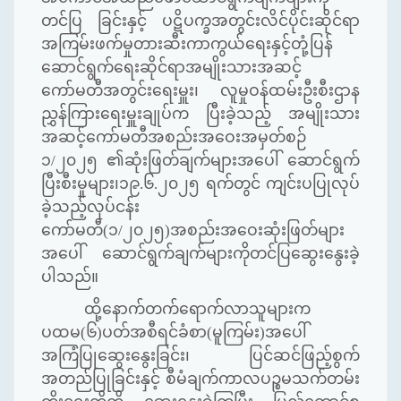
တင်ပြ ခြင်းနှင့် ပဋိပက္ခအတွင်းလိင်ပိုင်းဆိုင်ရာ
အကြမ်းဖက်မှုတားဆီးကာကွယ်ရေးနှင့်တုံ့ပြန်
ဆောင်ရွက်ရေးဆိုင်ရာအမျိုးသားအဆင့်
ကော်မတီအတွင်းရေးမှူး၊ လူမှုဝန်ထမ်းဦးစီးဌာန
ညွှန်ကြားရေးမှူးချုပ်က ပြီးခဲ့သည့် အမျိုးသား
အဆင့်ကော်မတီအစည်းအဝေးအမှတ်စဉ်
၁/၂၀၂၅ ၏ဆုံးဖြတ်ချက်များအပေါ် ဆောင်ရွက်
ပြီးစီးမှုများ၊၁၉.၆.၂၀၂၅ ရက်တွင် ကျင်းပပြုလုပ်
ခဲ့သည့်လုပ်ငန်း
ကော်မတီ(၁/၂၀၂၅)အစည်းအဝေးဆုံးဖြတ်များ
အပေါ် ဆောင်ရွက်ချက်များကိုတင်ပြဆွေးနွေးခဲ့
ပါသည်။
ထို့နောက်တက်ရောက်လာသူများက
ပထမ(၆)ပတ်အစီရင်ခံစာ(မူကြမ်း)အပေါ်
အကြံပြုဆွေးနွေးခြင်း၊ ပြင်ဆင်ဖြည့်စွက်
အတည်ပြုခြင်းနှင့် စီမံချက်ကာလပဉ္စမသက်တမ်း