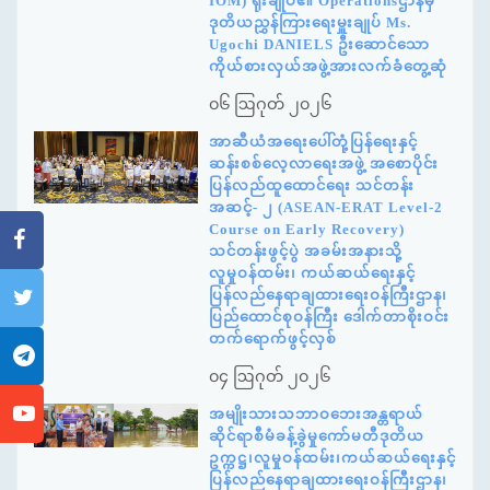
IOM) ရုံးချုပ်၏ Operationsဌာနမှ
ဒုတိယညွှန်ကြားရေးမှူးချုပ် Ms.
Ugochi DANIELS ဦးဆောင်သော
ကိုယ်စားလှယ်အဖွဲ့အားလက်ခံတွေ့ဆုံ
၀၆ ဩဂုတ် ၂၀၂၆
အာဆီယံအရေးပေါ်တုံ့ပြန်ရေးနှင့်
ဆန်းစစ်လေ့လာရေးအဖွဲ့ အစောပိုင်း
ပြန်လည်ထူထောင်ရေး သင်တန်း
အဆင့်- ၂ (ASEAN-ERAT Level-2
Course on Early Recovery)
သင်တန်းဖွင့်ပွဲ အခမ်းအနားသို့
လူမှုဝန်ထမ်း၊ ကယ်ဆယ်ရေးနှင့်
ပြန်လည်နေရာချထားရေးဝန်ကြီးဌာန၊
ပြည်ထောင်စုဝန်ကြီး ဒေါက်တာစိုးဝင်း
တက်ရောက်ဖွင့်လှစ်
၀၄ ဩဂုတ် ၂၀၂၆
အမျိုးသားသဘာဝဘေးအန္တရာယ်
ဆိုင်ရာစီမံခန့်ခွဲမှုကော်မတီဒုတိယ
ဥက္ကဋ္ဌ၊လူမှုဝန်ထမ်း၊ကယ်ဆယ်ရေးနှင့်
ပြန်လည်နေရာချထားရေးဝန်ကြီးဌာန၊