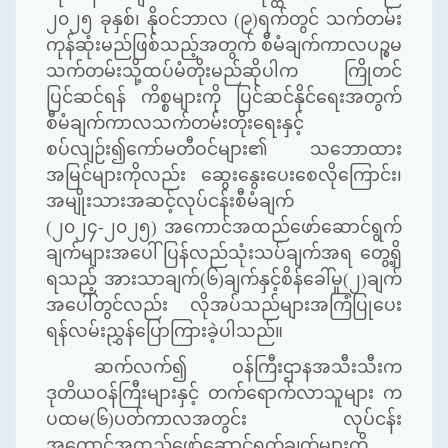
၂၀၂၅ ခုနှစ်၊ နိုဝင်ဘာလ (၉)ရက်တွင် သက်တမ်း
ကုန်ဆုံးမည်ဖြစ်သည့်အတွက် စီမံချက်ကာလပဉ္စမ
သက်တမ်းသို့ထပ်မံတိုးမည်ဆိုပါက ကြိုတင်
ပြင်ဆင်ရန် ကိစ္စများကို ပြင်ဆင်နိုင်ရေးအတွက်
စီမံချက်ကာလသက်တမ်းတိုးရေးနှင့်
စပ်လျဉ်း၍ကော်မတီဝင်များ၏ သဘောထား
အမြင်များကိုလည်း ဆွေးနွေးပေးစေလိုကြောင်း၊
အမျိုးသားအဆင့်လုပ်ငန်းစီမံချက်
(၂၀၂၄-၂၀၂၅) အကောင်အထည်ဖော်ဆောင်ရွက်
ချက်များအပေါ်ပြန်လည်သုံးသပ်ချက်အရ တွေ့ရှိ
ရသည့် အားသာချက်(၆)ချက်နှင့်စိန်ခေါ်မှု(၂)ချက်
အပေါ်တွင်လည်း လိုအပ်သည်များအကြံပြုပေး
ရန်လမ်းညွှန်ပြောကြားခဲ့ပါသည်။
ဆက်လက်၍ ဝန်ကြီးဌာနအသီးသီးက
ဒုတိယဝန်ကြီးများနှင့် တက်ရောက်လာသူများ က
ပထမ(၆)ပတ်ကာလအတွင်း လုပ်ငန်း
အကောင်အထည်ဖော်ဆောင်ရွက်ချက်များကို