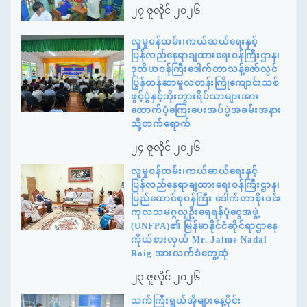
၂၇ ဇူလိုင် ၂၀၂၆
လူမှုဝန်ထမ်း၊ကယ်ဆယ်ရေးနှင့်
ပြန်လည်နေရာချထားရေးဝန်ကြီးဌာန၊
ဒုတိယဝန်ကြီးဒေါက်တာသန့်ဇော်လွင်
ပြွန်တန်ဆာမူလတန်းကြိုကျောင်းသစ်
ဖွင့်ပွဲနှင့်ဘိုးဘွားရိပ်သာများအား
ထောက်ပံ့ကြေးပေးအပ်ပွဲအခမ်းအနား
သို့တက်ရောက်
၂၄ ဇူလိုင် ၂၀၂၆
လူမှုဝန်ထမ်း၊ကယ်ဆယ်ရေးနှင့်
ပြန်လည်နေရာချထားရေးဝန်ကြီးဌာန၊
ပြည်ထောင်စုဝန်ကြီး ဒေါက်တာစိုးဝင်း
ကုလသမဂ္ဂလူဦးရေရန်ပုံငွေအဖွဲ့
(UNFPA)၏ မြန်မာနိုင်ငံဆိုင်ရာဌာနေ
ကိုယ်စားလှယ် Mr. Jaime Nadal
Roig အားလက်ခံတွေ့ဆုံ
၂၃ ဇူလိုင် ၂၀၂၆
သက်ကြီးရွယ်အိုများနေ့ပိုင်း