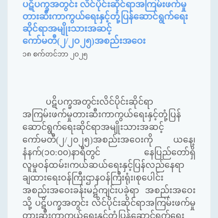
ပဋိပက္ခအတွင်း လိင်ပိုင်းဆိုင်ရာအကြမ်းဖက်မှု
တားဆီးကာကွယ်ရေးနှင့်တုံ့ပြန်ဆောင်ရွက်ရေး
ဆိုင်ရာအမျိုးသားအဆင့်
ကော်မတီ(၂/၂၀၂၅)အစည်းအဝေး
၁၈ စက်တင်ဘာ ၂၀၂၅
ပဋိပက္ခအတွင်းလိင်ပိုင်းဆိုင်ရာ
အကြမ်းဖက်မှုတားဆီးကာကွယ်ရေးနှင့်တုံ့ပြန်
ဆောင်ရွက်ရေးဆိုင်ရာအမျိုးသားအဆင့်
ကော်မတီ(၂/၂၀၂၅)အစည်းအဝေးကို ယနေ့၊
နံနက်(၁၀:၀၀)နာရီတွင် နေပြည်တော်ရှိ
လူမှုဝန်ထမ်း၊ကယ်ဆယ်ရေးနှင့်ပြန်လည်နေရာ
ချထားရေးဝန်ကြီးဌာနဝန်ကြီးရုံး၊စုပေါင်း
အစည်းအဝေးခန်းမ၌ကျင်းပခဲ့ရာ အစည်းအဝေး
သို့ ပဋိပက္ခအတွင်း လိင်ပိုင်းဆိုင်ရာအကြမ်းဖက်မှု
တားဆီးကာကွယ်ရေးနှင့်တုံ့ပြန်ဆောင်ရွက်ရေး