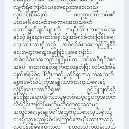
လျက်ရှိကြောင်း၊ယခုအစည်းအဝေးသည်
လုပ်ငန်းစီမံချက် စတုတ္ထသက်တမ်း၏
ပထမ(၆)လပတ်အကောင်အထည်ဖော်
ဆောင်ရွက်ချက်များကို အမျိုးသားကာကွယ်ရေး
နှင့်လုံခြုံရေးကောင်စီရုံးသို့အစီရင်ခံတင်ပြနိုင်ရေး
ရေးသားထားရှိသည့် အစီရင်ခံစာအတည်ပြုနိုင်
ရေးအတွက်ဆွေးနွေးခြင်းဖြစ်ကြောင်း၊
အစီရင်ခံစာအတည်ပြုပြီးပါက ယင်းအစီရင်ခံစာ
အပေါ် ကောက်နုတ်ချက်ထုတ်နုတ်ပြီး လုပ်ငန်းစီမံ
ချက်၏ဖြစ်ပေါ်တိုးတက်မှုဆိုင်ရာအချက်အလက်
များ(အင်္ဂလိပ်)ကိုအမျိုးသားကာကွယ်ရေးနှင့်
လုံခြုံရေးကောင်စီရုံး၏ ခွင့်ပြုချက်နှင့်
နိုင်ငံခြားရေးဝန်ကြီးဌာနမှတစ်ဆင့်ပဋိပက္ခအတွင်း
လိင်ပိုင်းအကြမ်းဖက်မှုဆိုင်ရာကုလသမဂ္ဂ
အတွင်းရေးမှူးချုပ်၏အထူးကိုယ်စားလှယ်ရုံးသို့
ပေးပို့သွားမည်ဖြစ်ပါကြောင်း၊အမျိုးသားအဆင့်
လုပ်ငန်းစီမံချက်ကာလ စတုတ္ထသက်တမ်းသည်