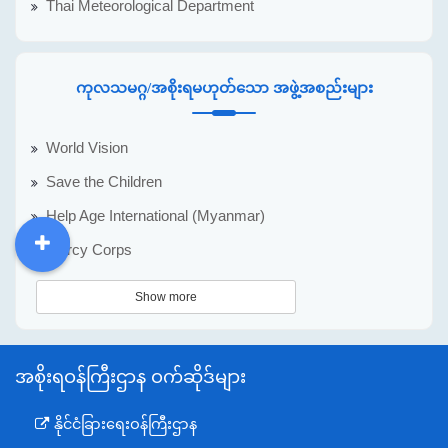
Thai Meteorological Department
ကုလသမဂ္ဂ/အစိုးရမဟုတ်သော အဖွဲ့အစည်းများ
World Vision
Save the Children
Help Age International (Myanmar)
Mercy Corps
DDM
MOS
DSW
DOR
Show more
အစိုးရဝန်ကြီးဌာန ဝက်ဆိုဒ်များ
နိုင်ငံခြားရေးဝန်ကြီးဌာန