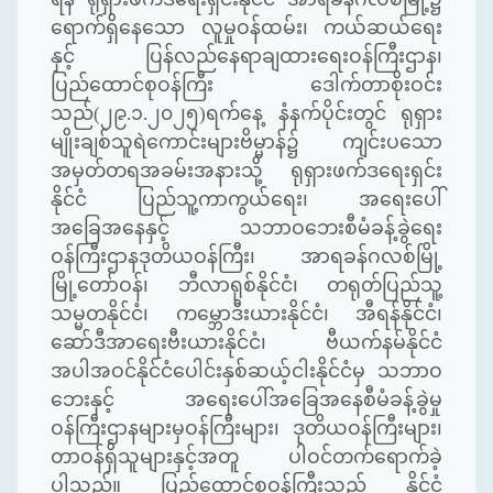
ရောက်ရှိနေသော လူမှုဝန်ထမ်း၊ ကယ်ဆယ်ရေး
နှင့် ပြန်လည်နေရာချထားရေးဝန်ကြီးဌာန၊
ပြည်ထောင်စုဝန်ကြီး ဒေါက်တာစိုးဝင်း
သည်(၂၉.၁.၂၀၂၅)ရက်နေ့ နံနက်ပိုင်းတွင် ရုရှား
မျိုးချစ်သူရဲကောင်းများဗိမ္မာန်၌ ကျင်းပသော
အမှတ်တရအခမ်းအနားသို့ ရုရှားဖက်ဒရေးရှင်း
နိုင်ငံ ပြည်သူ့ကာကွယ်ရေး၊ အရေးပေါ်
အခြေအနေနှင့် သဘာဝဘေးစီမံခန့်ခွဲရေး
ဝန်ကြီးဌာနဒုတိယဝန်ကြီး၊ အာရခန်ဂလစ်မြို့
မြို့တော်ဝန်၊ ဘီလာရုစ်နိုင်ငံ၊ တရုတ်ပြည်သူ့
သမ္မတနိုင်ငံ၊ ကမ္ဘောဒီးယားနိုင်ငံ၊ အီရန်နိုင်ငံ၊
ဆော်ဒီအာရေးဗီးယားနိုင်ငံ၊ ဗီယက်နမ်နိုင်ငံ
အပါအဝင်နိုင်ငံပေါင်းနှစ်ဆယ့်ငါးနိုင်ငံမှ သဘာဝ
ဘေးနှင့် အရေးပေါ်အခြေအနေစီမံခန့်ခွဲမှု
ဝန်ကြီးဌာနများမှဝန်ကြီးများ၊ ဒုတိယဝန်ကြီးများ၊
တာဝန်ရှိသူများနှင့်အတူ ပါဝင်တက်ရောက်ခဲ့
ပါသည်။ ပြည်ထောင်စုဝန်ကြီးသည် နိုင်ငံ