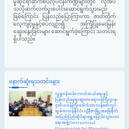
မှုဆိုင်ရာဆက်စပ်လုပ်ငန်းကဏ္ဍများတွင် လိုအပ်
သလိုဆက်လက်ပူးပေါင်းဆောင်ရွက်သွားမည်
ဖြစ်ကြောင်း ပြန်လည်ပြောကြားကာ ဇာတ်တိုက်
လေ့ကျင့်မှုနှင့်စပ်လျဉ်း၍ အကြံပြုမေးမြန်း
ဆွေးနွေးခြင်းများ ဆောင်ရွက်ခဲ့ကြောင်း သတင်းရ
ရှိပါသည်။
နောက်ဆုံးရသတင်းများ
လူမှုဝန်ထမ်း၊ကယ်ဆယ်ရေးနှင့်
ပြန်လည်နေရာချထားရေးဝန်ကြီးဌာန၊
ဒုတိယဝန်ကြီးဒေါက်တာသန့်ဇော်လွင်
ဆွစ်ဇာလန်နိုင်ငံ၊ ဂျီနီဗာမြို့အခြေစိုက်
အပြည်ပြည်ဆိုင်ရာရွှေ့ပြောင်းသွားလာ
ရေးအဖွဲ့(International
Organization for Migration -