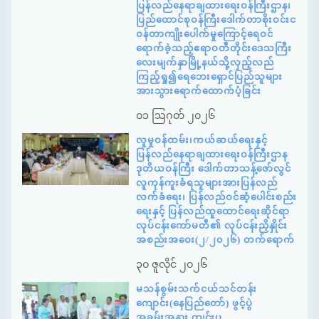
ပြန်လည်နေရာချထားရေးဝန်ကြီးဌာန၊
ပြည်ထောင်စုဝန်ကြီးဒေါက်တာစိုးဝင်းင
ဝန်တာကျိုးပေါက်မှုကြောင့်ရေဝင်
ရောက်ခဲ့သည့်ဧရာဝတီတိုင်းဒေသကြီး
လေးမျက်နှာမြို့နယ်သို့လှည့်လည်
ကြည့်ရှု၍ရေဘေးရှောင်ပြည်သူများ
အားသွားရောက်ထောက်ပံ့ခြင်း
၀၁ ဩဂုတ် ၂၀၂၆
လူမှုဝန်ထမ်း၊ကယ်ဆယ်ရေးနှင့်
ပြန်လည်နေရာချထားရေးဝန်ကြီးဌာန
ဒုတိယဝန်ကြီး ဒေါက်တာသန့်ဇော်လွင်
လူကုန်ကူးခံရသူများအားပြန်လည်
လက်ခံရေး၊ ပြန်လည်ဝင်ဆံ့ပေါင်းစည်း
ရေးနှင့် ပြန်လည်ထူထောင်ရေးဆိုင်ရာ
လုပ်ငန်းကော်မတီ၏ လုပ်ငန်းညှိနှိုင်း
အစည်းအဝေး(၂/၂၀၂၆) တက်ရောက်
၃၀ ဇူလိုင် ၂၀၂၆
မသန်စွမ်းသက်ငယ်သင်တန်း
ကျောင်း(နေပြည်တော်) ဖွင့်ပွဲ
အခမ်းအနား ကျင်းပ