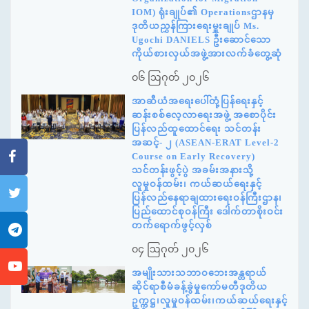
IOM) ရုံးချုပ်၏ Operationsဌာနမှ
ဒုတိယညွှန်ကြားရေးမှူးချုပ် Ms.
Ugochi DANIELS ဦးဆောင်သော
ကိုယ်စားလှယ်အဖွဲ့အားလက်ခံတွေ့ဆုံ
၀၆ ဩဂုတ် ၂၀၂၆
အာဆီယံအရေးပေါ်တုံ့ပြန်ရေးနှင့်
ဆန်းစစ်လေ့လာရေးအဖွဲ့ အစောပိုင်း
ပြန်လည်ထူထောင်ရေး သင်တန်း
အဆင့်- ၂ (ASEAN-ERAT Level-2
Course on Early Recovery)
သင်တန်းဖွင့်ပွဲ အခမ်းအနားသို့
လူမှုဝန်ထမ်း၊ ကယ်ဆယ်ရေးနှင့်
ပြန်လည်နေရာချထားရေးဝန်ကြီးဌာန၊
ပြည်ထောင်စုဝန်ကြီး ဒေါက်တာစိုးဝင်း
တက်ရောက်ဖွင့်လှစ်
၀၄ ဩဂုတ် ၂၀၂၆
အမျိုးသားသဘာဝဘေးအန္တရာယ်
ဆိုင်ရာစီမံခန့်ခွဲမှုကော်မတီဒုတိယ
ဥက္ကဋ္ဌ၊လူမှုဝန်ထမ်း၊ကယ်ဆယ်ရေးနှင့်