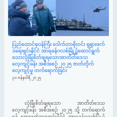
ပြည်ထောင်စုဝန်ကြီး ဒေါက်တာစိုးဝင်း ရုရှားဖက်
ဒရေးရှင်းနိုင်ငံ အာရခန်ဂလစ်မြို့၌ဆောင်ရွက်
သောလုံခြုံစိတ်ချရသောအာတိတ်ဒေသ
လေ့ကျင့်ခန်း အစီအစဉ် ၂၀၂၅ ဇာတ်တိုက်
လေ့ကျင့်မှု တက်ရောက်ခြင်း
၃၀ ဇန်နဝါရီ ၂၀၂၅
လုံခြုံစိတ်ချရသော အာတိတ်ဒေသ
လေ့ကျင့်ခန်း အစီအစဉ် ၂၀၂၅ သို့ တက်ရောက်
ရန် ရုရှားဖက်ဒရေးရှင်းနိုင်ငံ အာရခန်ဂလစ်မြို့၌