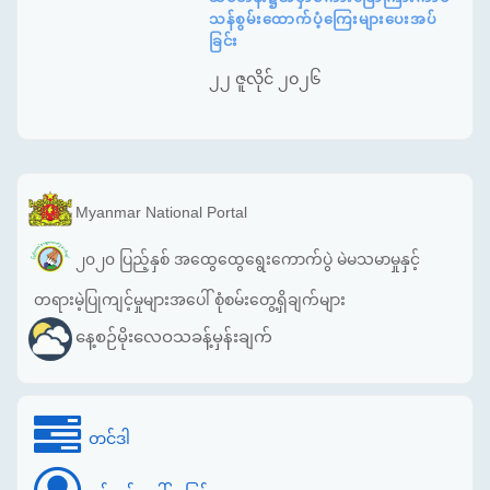
သန်စွမ်းထောက်ပံ့ကြေးများပေးအပ်
ခြင်း
၂၂ ဇူလိုင် ၂၀၂၆
Myanmar National Portal
၂၀၂၀ ပြည့်နှစ် အထွေထွေရွေးကောက်ပွဲ မဲမသမာမှုနှင့်
တရားမဲ့ပြုကျင့်မှုများအပေါ် စုံစမ်းတွေ့ရှိချက်များ
နေ့စဉ်မိုးလေဝသခန့်မှန်းချက်
တင်ဒါ