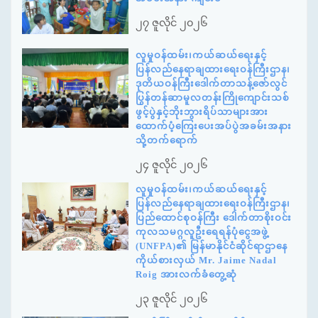
၂၇ ဇူလိုင် ၂၀၂၆
လူမှုဝန်ထမ်း၊ကယ်ဆယ်ရေးနှင့်
ပြန်လည်နေရာချထားရေးဝန်ကြီးဌာန၊
ဒုတိယဝန်ကြီးဒေါက်တာသန့်ဇော်လွင်
ပြွန်တန်ဆာမူလတန်းကြိုကျောင်းသစ်
ဖွင့်ပွဲနှင့်ဘိုးဘွားရိပ်သာများအား
ထောက်ပံ့ကြေးပေးအပ်ပွဲအခမ်းအနား
သို့တက်ရောက်
၂၄ ဇူလိုင် ၂၀၂၆
လူမှုဝန်ထမ်း၊ကယ်ဆယ်ရေးနှင့်
ပြန်လည်နေရာချထားရေးဝန်ကြီးဌာန၊
ပြည်ထောင်စုဝန်ကြီး ဒေါက်တာစိုးဝင်း
ကုလသမဂ္ဂလူဦးရေရန်ပုံငွေအဖွဲ့
(UNFPA)၏ မြန်မာနိုင်ငံဆိုင်ရာဌာနေ
ကိုယ်စားလှယ် Mr. Jaime Nadal
Roig အားလက်ခံတွေ့ဆုံ
၂၃ ဇူလိုင် ၂၀၂၆