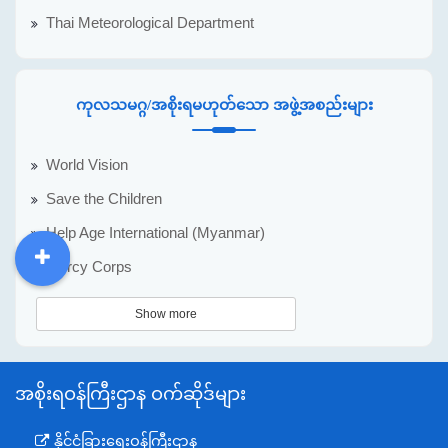
Thai Meteorological Department
ကုလသမဂ္ဂ/အစိုးရမဟုတ်သော အဖွဲ့အစည်းများ
World Vision
Save the Children
Help Age International (Myanmar)
Mercy Corps
DDM
MOS
DSW
DOR
Show more
အစိုးရဝန်ကြီးဌာန ဝက်ဆိုဒ်များ
နိုင်ငံခြားရေးဝန်ကြီးဌာန