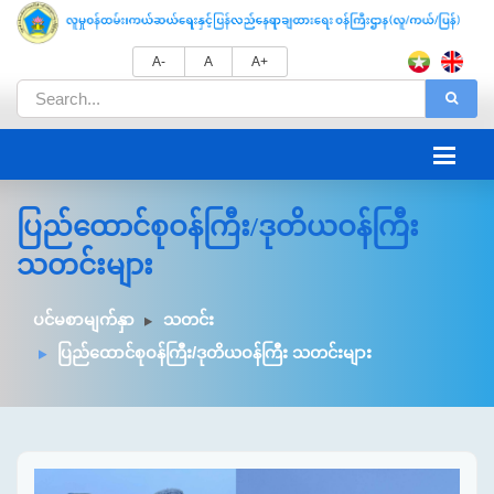
A-
A
A+
ပြည်ထောင်စုဝန်ကြီး/ဒုတိယဝန်ကြီး
သတင်းများ
ပင်မစာမျက်နှာ
သတင်း
ပြည်ထောင်စုဝန်ကြီး/ဒုတိယဝန်ကြီး သတင်းများ