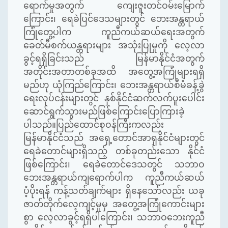
ရောက်မှုအတွက် ကျေးဇူးတင်ဝမ်းမြောက်
ကြောင်း၊ ရေခဲပြင်ဒေသများတွင် ဘေးအန္တရာယ်
ကြုံတွေ့ပါက ကူညီကယ်ဆယ်ရေးအတွက်
ခေတ်မီစက်ယန္တရားများ အသုံးပြုမှုကို လေ့လာ
ခွင့်ရရှိခြင်းသည် မြန်မာနိုင်ငံအတွက်
အတိုင်းအတာတစ်ခုအထိ အတွေ့အကြုံများရရှိ
မည်ဟု ယုံကြည်ကြောင်း၊ ဘေးအန္တရာယ်စီမံခန့်ခွဲ
ရေးလုပ်ငန်းများတွင် နှစ်နိုင်ငံဆက်လက်ပူးပေါင်း
ဆောင်ရွက်သွားမည်ဖြစ်ကြောင်းပြောကြားခဲ့
ပါသည်။ပြည်ထောင်စုဝန်ကြီးကလည်း
မြန်မာနိုင်ငံသည် အရှေ့တောင်အာရှနိုင်ငံများတွင်
ရေခဲတောင်များရှိသည့် တစ်ခုတည်းသော နိုင်ငံ
ဖြစ်ကြောင်း၊ ရေခဲတောင်ဒေသတွင် သဘာဝ
ဘေးအန္တရာယ်ကျရောက်ပါက ကူညီကယ်ဆယ်
ပံ့ပိုးရန် ကန့်သတ်ချက်များ ရှိနေသော်လည်း ယခု
ဇာတ်တိုက်လေ့ကျင့်မှုမှ အတွေ့အကြုံကောင်းများ
စွာ လေ့လာခွင့်ရရှိပါကြောင်း၊ သဘာဝဘေးကူညီ