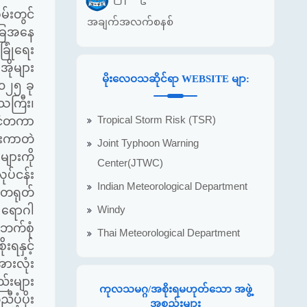
်းတွင်
အချက်အလက်စနစ်
ခြေအနေ
ြုံရေး
အိုများ
မိုးလေဝသဆိုင်ရာ WEBSITE မျာ:
၀၂၅ ခု
ေသကြီး၊
Tropical Storm Risk (TSR)
င်ငံတကာ
ုးကာတဲ
Joint Typhoon Warning
များကို
Center(JTWC)
ပ်ငန်း
Indian Meteorological Department
 တရုတ်
Windy
 ရောဂါ
ဘက်စုံ
Thai Meteorological Department
းရနှင့်
ားလုံး
စည်းများ
ကုလသမဂ္ဂ/အစိုးရမဟုတ်သော အဖွဲ့
ီပံ့ပိုး
အစည်းများ