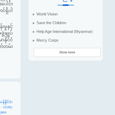
းပေါင်း
်ရှိပါ
World Vision
Save the Children
်းမှုနှင့်
Help Age International (Myanmar)
ဖွဲ့ချုပ်
နိုင်ငံ
Mercy Corps
တ်တမ်း
Show more
နိုင်ငံ၊
n - IOM)
့အား