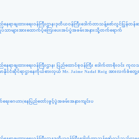
ည်နေရာချထားရေးဝန်ကြီးဌာန၊ဒုတိယဝန်ကြီးဒေါက်တာသန့်ဇော်လွင်ပြွန်တန
းဘွားရိပ်သာများအားထောက်ပံ့ကြေးပေးအပ်ပွဲအခမ်းအနားသို့တက်ရောက်
ည်နေရာချထားရေးဝန်ကြီးဌာန၊ ပြည်ထောင်စုဝန်ကြီး ဒေါက်တာစိုးဝင်း ကုလသ
်မာနိုင်ငံဆိုင်ရာဌာနေကိုယ်စားလှယ် Mr. Jaime Nadal Roig အားလက်ခံတွေ့ဆ
ှောက်ရေးဂေဟာ(နေပြည်တော်)ဖွင့်ပွဲအခမ်းအနားကျင်းပ
လည်နေရာချထားရေးဝန်ကြီးဌာနဒုတိယဝန်ကြီးဒေါက်တာသန့်ဇော်လွင်သည်လူမှု