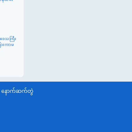
်းဒေသကြီး
ာကြားကာမ
နောက်ဆက်တွဲ