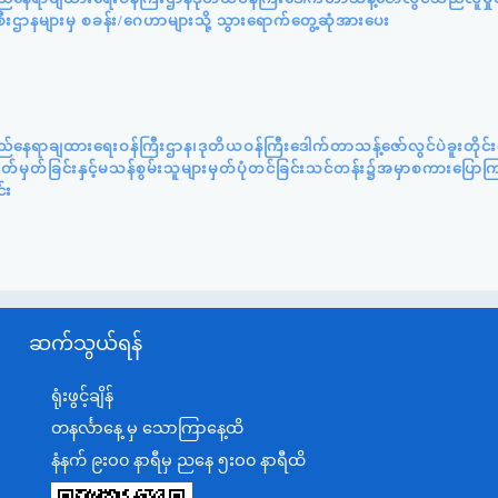
စီးဌာနများမှ စခန်း/ဂေဟာများသို့ သွားရောက်တွေ့ဆုံအားပေး
ည်နေရာချထားရေးဝန်ကြီးဌာန၊ဒုတိယဝန်ကြီးဒေါက်တာသန့်ဇော်လွင်ပဲခူးတိုင
်သတ်မှတ်ခြင်းနှင့်မသန်စွမ်းသူများမှတ်ပုံတင်ခြင်းသင်တန်း၌အမှာစကားပြေ
်း
ဆက်သွယ်ရန်
ရုံးဖွင့်ချိန်
တနင်္လာနေ့ မှ သောကြာနေ့ထိ
နံနက် ၉းဝ၀ နာရီမှ ညနေ ၅းဝ၀ နာရီထိ