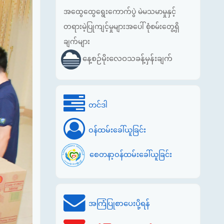
အထွေထွေရွေးကောက်ပွဲ မဲမသမာမှုနှင့်
တရားမဲ့ပြုကျင့်မှုများအပေါ် စုံစမ်းတွေ့ရှိ
ချက်များ
နေ့စဉ်မိုးလေဝသခန့်မှန်းချက်
တင်ဒါ
ဝန်ထမ်းခေါ်ယူခြင်း
စေတနာ့ဝန်ထမ်းခေါ်ယူခြင်း
အကြံပြုစာပေးပို့ရန်