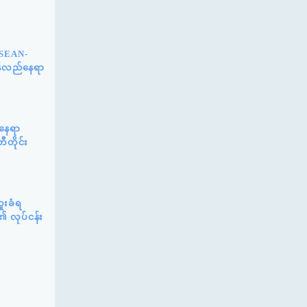
ASEAN-
ြန်လည်နေရာ
်နေရာ
ီတိုင်း
ူးခံရ
၏ လုပ်ငန်း