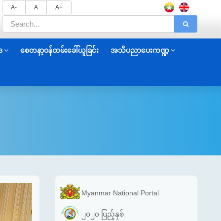
A-
A
A+
ဒ
စေတနာ့ဝန်ထမ်းခေါ်ယူခြင်း
အသိပညာပေးကဏ္ဍ
Myanmar National Portal
၂၀၂၀ ပြည့်နှစ်