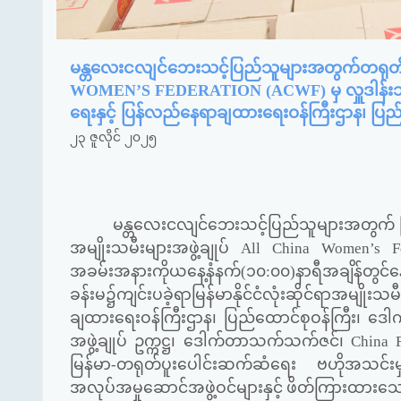
မန္တလေးငလျင်ဘေးသင့်ပြည်သူများအတွက်တရုတ်ပြည
WOMEN’S FEDERATION (ACWF) မှ လှူဒါန်းသည့
ရေးနှင့် ပြန်လည်နေရာချထားရေးဝန်ကြီးဌာန၊ ပြ
၂၃ ဇူလိုင် ၂၀၂၅
မန္တလေးငလျင်ဘေးသင့်ပြည်သူများအတွက် မြန်မ
အမျိုးသမီးများအဖွဲ့ချုပ်
All China Women’s 
အခမ်းအနားကိုယနေ့နံနက်(၁၀:၀၀)နာရီအချိန်တွင်နေ
ခန်းမ၌ကျင်းပခဲ့ရာမြန်မာနိုင်ငံလုံးဆိုင်ရာအမျိ
ချထားရေးဝန်ကြီးဌာန၊ ပြည်ထောင်စုဝန်ကြီး၊ ဒေါက်တ
အဖွဲ့ချုပ် ဥက္ကဋ္ဌ၊ ဒေါက်တာသက်သက်ဇင်၊
China 
မြန်မာ-တရုတ်ပူးပေါင်းဆက်ဆံရေး ဗဟိုအသင်းမှတ
အလုပ်အမှုဆောင်အဖွဲ့ဝင်များနှင့် ဖိတ်ကြားထာ