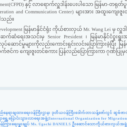
pment(CFPD)
နှင့် လာရောက်လှူဒါန်းပေးပါသော မြန်မာ-တရုတ်ပူ
ration and Communication Center)
များအား အထူးကျေးဇူးတင
့ပါသည်။
Development
မြန်မာနိုင်ငံရုံး ကိုယ်စားလှယ်
Mr. Wang Lei
မှ လှူဒါန
င်းဆက်ဆံရေးအသင်းမှ
Senior President
၊ မြန်မာနိုင်ငံဝူးရှူးအ
ဆောင်မှုများကိုလည်းကောင်းရှင်းလင်းပြောကြားခဲ့ပြီး မြန်မာ
်သက်ဇင်က ကျေးဇူးတင်စကား ပြန်လည်ပြောကြားကာ ဂုဏ်ပြုမှ
်နေရာချထားရေးဝန်ကြီးဌာန၊ ဒုတိယဝန်ကြီးဒေါက်တာသန့်ဇော်လွင် ဆွစ်ဇာလန်
င်ရာရွှေ့ပြောင်းသွားလာရေးအဖွဲ့(International Organization for Migratio
ွှန်ကြားရေးမှူးချုပ် Ms. Ugochi DANIELS ဦးဆောင်သောကိုယ်စားလှယ်အဖွဲ