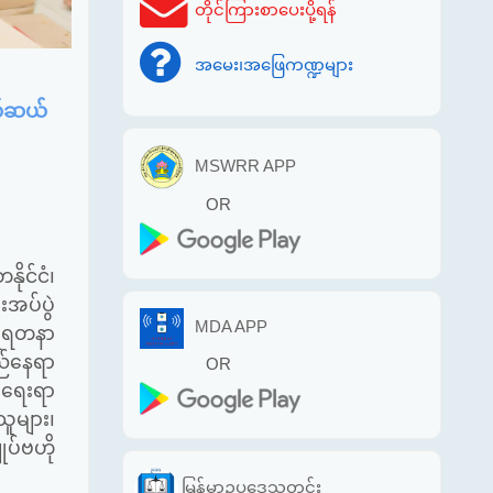
တိုင်ကြားစာပေးပို့ရန်
အမေး၊အဖြေကဏ္ဍများ
ယ်ဆယ်
MSWRR APP
OR
ိုင်ငံ၊
အပ်ပွဲ
MDA APP
ီရိရတနာ
လည်နေရာ
OR
ီးရေးရာ
သူများ၊
ပ်ဗဟို
မြန်မာဥပဒေသတင်း