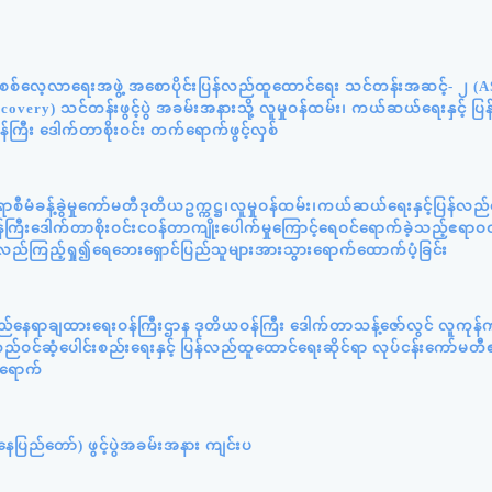
န်းစစ်လေ့လာရေးအဖွဲ့ အစောပိုင်းပြန်လည်ထူထောင်ရေး သင်တန်းအဆင့်- ၂ (
very) သင်တန်းဖွင့်ပွဲ အခမ်းအနားသို့ လူမှုဝန်ထမ်း၊ ကယ်ဆယ်ရေးနှင့် ပ
်ကြီး ဒေါက်တာစိုးဝင်း တက်ရောက်ဖွင့်လှစ်
ီမံခန့်ခွဲမှုကော်မတီဒုတိယဥက္ကဋ္ဌ၊လူမှုဝန်ထမ်း၊ကယ်ဆယ်ရေးနှင့်ပြန်လည
ကြီးဒေါက်တာစိုးဝင်းငဝန်တာကျိုးပေါက်မှုကြောင့်ရေဝင်ရောက်ခဲ့သည့်ဧရာဝတ
့်လည်ကြည့်ရှု၍ရေဘေးရှောင်ပြည်သူများအားသွားရောက်ထောက်ပံ့ခြင်း
ည်နေရာချထားရေးဝန်ကြီးဌာန ဒုတိယဝန်ကြီး ဒေါက်တာသန့်ဇော်လွင် လူကုန်က
ဝင်ဆံ့ပေါင်းစည်းရေးနှင့် ပြန်လည်ထူထောင်ရေးဆိုင်ရာ လုပ်ငန်းကော်မတီ
်ရောက်
ပြည်တော်) ဖွင့်ပွဲအခမ်းအနား ကျင်းပ