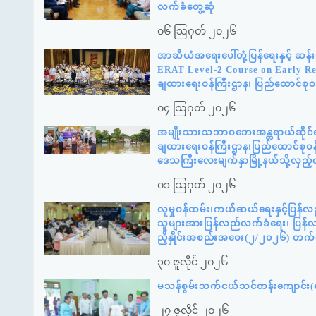
လက်ခံတွေ့ဆုံ
၀၆ ဩဂုတ် ၂၀၂၆
အာဆီယံအရေးပေါ်တုံ့ပြန်ရေးနှင့် ဆ
ERAT Level-2 Course on Early Reco
ချထားရေးဝန်ကြီးဌာန၊ ပြည်ထောင်စုဝန
၀၄ ဩဂုတ် ၂၀၂၆
အမျိုးသားသဘာဝဘေးအန္တရာယ်ဆိုင်ရာစ
ချထားရေးဝန်ကြီးဌာန၊ပြည်ထောင်စုဝန်
ဒေသကြီးလေးမျက်နှာမြို့နယ်သို့လှည
၀၁ ဩဂုတ် ၂၀၂၆
လူမှုဝန်ထမ်း၊ကယ်ဆယ်ရေးနှင့်ပြန်လ
သူများအားပြန်လည်လက်ခံရေး၊ ပြန်လည်
ညှိနှိုင်းအစည်းအဝေး(၂/၂၀၂၆) တက
၃၀ ဇူလိုင် ၂၀၂၆
မသန်စွမ်းသက်ငယ်သင်တန်းကျောင်း(နေ
၂၇ ဇူလိုင် ၂၀၂၆