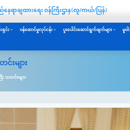
းရှင်း
ဝန်ဆောင်မှုလုပ်ငန်း
ပူးပေါင်းဆောင်ရွက်ချက်များ
မူဝါ
တင်းများ
ြီး သတင်းများ