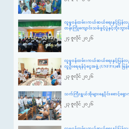
လူမှုဝန်ထမ်း၊ကယ်ဆယ်ရေးနှင့်ပြန်လ
တန်းကြိုကျောင်းသစ်ဖွင့်ပွဲနှင့်ဘို
၂၄ ဇူလိုင် ၂၀၂၆
လူမှုဝန်ထမ်း၊ကယ်ဆယ်ရေးနှင့်ပြန်လ
လူဦးရေရန်ပုံငွေအဖွဲ့ (UNFPA)၏ မြန
၂၃ ဇူလိုင် ၂၀၂၆
သက်ကြီးရွယ်အိုများနေ့ပိုင်းစောင့်ရ
၂၃ ဇူလိုင် ၂၀၂၆
လူမှုဝန်ထမ်း၊ကယ်ဆယ်ရေးနှင့်ပြန်