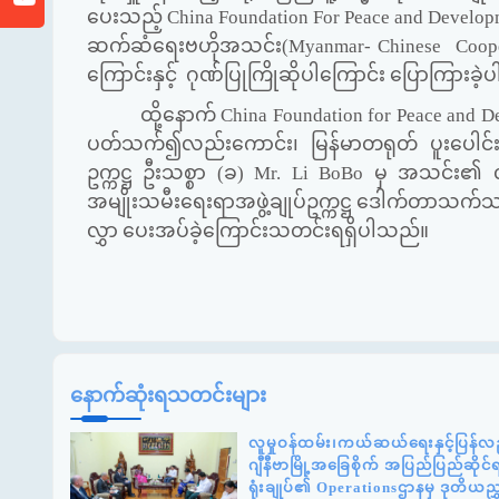
ပေးသည့်
China Foundation For Peace and Develo
ဆက်ဆံရေးဗဟိုအသင်း(
Myanmar- Chinese Coope
ကြောင်းနှင့် ဂုဏ်ပြုကြိုဆိုပါကြောင်း ပြောကြားခဲ
ထို့နောက်
China Foundation for Peace and 
ပတ်သက်၍လည်းကောင်း၊ မြန်မာတရုတ် ပူးပေါ
ဥက္ကဋ္ဌ ဦးသစ္စာ (ခ)
Mr. Li BoBo
မှ အသင်း၏ လုပ်
အမျိုးသမီးရေးရာအဖွဲ့ချုပ်ဥက္ကဋ္ဌ ဒေါက်တာသက
လွှာ ပေးအပ်ခဲ့ကြောင်းသတင်းရရှိပါသည်။
နောက်ဆုံးရသတင်းများ
လူမှုဝန်ထမ်း၊ကယ်ဆယ်ရေးနှင့်ပြန်လည
ဂျီနီဗာမြို့အခြေစိုက် အပြည်ပြည်ဆို
ရုံးချုပ်၏ Operationsဌာနမှ ဒုတိယည