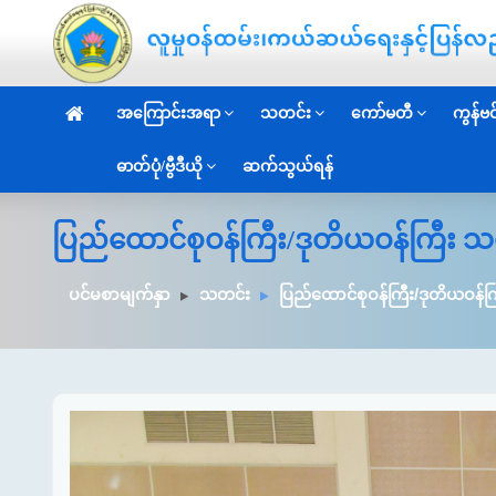
အကြောင်းအရာ
သတင်း
ကော်မတီ
ကွန်ဗင်
ဓာတ်ပုံ/ဗွီဒီယို
ဆက်သွယ်ရန်
ပြည်ထောင်စုဝန်ကြီး/ဒုတိယဝန်ကြီး သ
ပင်မစာမျက်နှာ
သတင်း
ပြည်ထောင်စုဝန်ကြီး/ဒုတိယဝန်က