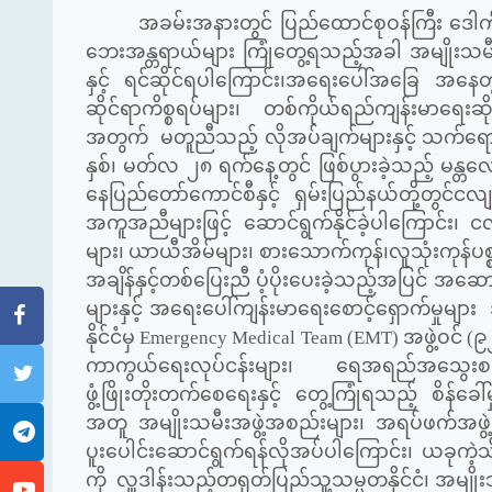
အခမ်းအနားတွင် ပြည်ထောင်စုဝန်ကြီး ဒေါက
ဘေးအန္တရာယ်များ ကြုံတွေ့ရသည့်အခါ အမျိုးသမီ
နှင့် ရင်ဆိုင်ရပါကြောင်း၊အရေးပေါ်အခြေ အနေတွ
ဆိုင်ရာကိစ္စရပ်များ၊ တစ်ကိုယ်ရည်ကျန်းမာရေးဆို
အတွက် မတူညီသည့် လိုအပ်ချက်များနှင့် သက်ရောက
နှစ်၊ မတ်လ ၂၈ ရက်နေ့တွင် ဖြစ်ပွားခဲ့သည့် မန္တလ
နေပြည်တော်ကောင်စီနှင့် ရှမ်းပြည်နယ်တို့တွင်ငလ
အကူအညီများဖြင့် ဆောင်ရွက်နိုင်ခဲ့ပါကြောင်း၊
များ၊ ယာယီအိမ်များ၊ စားသောက်ကုန်၊လူသုံးကုန်ပစ္စည်
အချိန်နှင့်တစ်ပြေးညီ ပံ့ပိုးပေးခဲ့သည့်အပြင် 
များနှင့် အရေးပေါ်ကျန်းမာရေးစောင့်ရှောက်မှုမ
နိုင်ငံမှ
Emergency Medical Team (EMT)
အဖွဲ့ဝင် 
ကာကွယ်ရေးလုပ်ငန်းများ၊ ရေအရည်အသွေးစစ်ဆေးမ
ဖွံ့ဖြိုးတိုးတက်စေရေးနှင့် တွေ့ကြုံရသည့် စိန်ခေါ်
အတူ အမျိုးသမီးအဖွဲ့အစည်းများ၊ အရပ်ဖက်အဖွဲ့အ
ပူးပေါင်းဆောင်ရွက်ရန်လိုအပ်ပါကြောင်း၊ ယခုကဲ့သိ
ကို လှူဒါန်းသည့်တရုတ်ပြည်သူ့သမ္မတနိုင်ငံ၊ အမျိုး