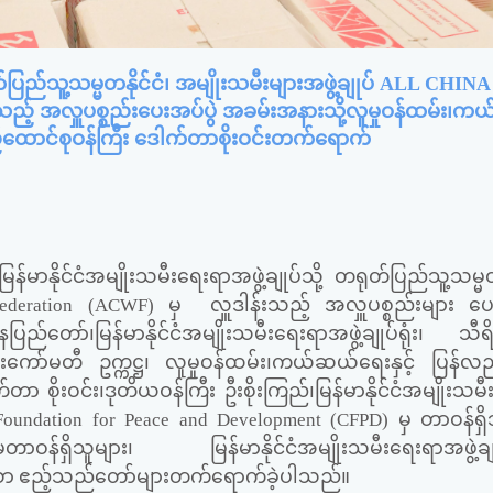
်သူ့သမ္မတနိုင်ငံ၊ အမျိုးသမီးများအဖွဲ့ချုပ် ALL CHINA
် အလှူပစ္စည်းပေးအပ်ပွဲ အခမ်းအနားသို့လူမှုဝန်ထမ်း၊က
ည်ထောင်စုဝန်ကြီး ဒေါက်တာစိုးဝင်းတက်ရောက်
ာနိုင်ငံအမျိုးသမီးရေးရာအဖွဲ့ချုပ်သို့ တရုတ်ပြည်သူ့သမ္မတန
Federation (ACWF)
မှ လှူဒါန်းသည့် အလှူပစ္စည်းများ ပေး
ပြည်တော်၊မြန်မာနိုင်ငံအမျိုးသမီးရေးရာအဖွဲ့ချုပ်ရုံး၊ သ
ုးသမီးကော်မတီ ဥက္ကဋ္ဌ၊ လူမှုဝန်ထမ်း၊ကယ်ဆယ်ရေးနှင့် ပြန်
ာ စိုးဝင်း၊ဒုတိယဝန်ကြီး ဦးစိုးကြည်၊မြန်မာနိုင်ငံအမျိုးသမ
Foundation for Peace and Development (CFPD)
မှ တာဝန်ရှိ
ာဝန်ရှိသူများ၊ မြန်မာနိုင်ငံအမျိုးသမီးရေးရာအဖွဲ့ချု
းသော ဧည့်သည်တော်များတက်ရောက်ခဲ့ပါသည်။