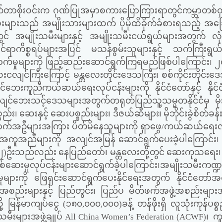
်တာစိုးဝင်းက ဂုဏ်ပြုအမှာစကားပြောကြားရာတွင်ကမ္ဘာတစ်ဝှမ
းများသည် အမျိုးသားများထက် ပိုမိုထိခိုက်ခံစားရသည့် အ
င် အမျိုးသမီးများနှင့် အမျိုးသမီးငယ်ရွယ်များအတွက် လုံခ
င်ရာကိစ္စရပ်များအပြင် မသန်စွမ်းသူများနှင့် သက်ကြီးရွယ်
်မှုများကို ဖြည့်ဆည်းဆောင်ရွက်ကြရမည်ဖြစ်ပါကြောင်း၊ ၂
ေးငလျင်ကြီးကြောင့် မန္တလေးတိုင်းဒေသကြီး၊ စစ်ကိုင်းတိုင်းဒ
ျင်ဘေးကူညီကယ်ဆယ်ရေးလုပ်ငန်းများကို နိုင်ငံတော်နှင့် နို
 ငလျင်ဘေးသင့်ဒေသများအတွက်တရုတ်ပြည်သူ့သမ္မတနိုင်ငံမှ မိ
း၊ ဆေးနှင့် ဆေးပစ္စည်းများ၊ ဒီဇယ်ဆီများ၊ မိုဘိုင်းခွဲစိတ်ခန်း
အဆောက်အဦများအကြား ပိတ်မိနေသူများကို ရှာဖွေ/ကယ်ဆယ်ရေးလု
ျား အကူအညီများကို အလျင်အမြန် ဆောင်ရွက်ပေးခဲ့ပါကြောင်း၊
(၉၂)ဦးသည်လည်း နေပြည်တော်၊ မန္တလေးတို့တွင် ဆေးကုသရေး၊
ှုလုပ်ငန်းများဆောင်ရွက်ခဲ့ပါကြောင်း၊အမျိုးသမီးကဏ္ဍ
မှုများကို ဖြေရှင်းဆောင်ရွက်ပေးနိုင်ရေးအတွက် နိုင်ငံတော်အစို
စည်းများနှင့် ပြည်တွင်း၊ ပြည်ပ မိတ်ဖက်အဖွဲ့အစည်းများအ
ု့ မြန်မာကျပ်ငွေ (၁၈၀
,
၀၀၀
,
၀၀၀)ခန့် တန်ဖိုးရှိ လူသုံးကုန်ပစ္
သမီးများအဖွဲ့ချုပ်
All China Women’s Federation (ACWF)
၊ ကူည