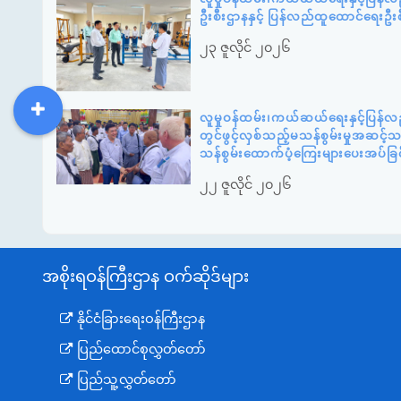
ဦးစီးဌာနနှင့် ပြန်လည်ထူထောင်ရေးဦး
၂၃ ဇူလိုင် ၂၀၂၆
လူမှုဝန်ထမ်း၊ကယ်ဆယ်ရေးနှင့်ပြန်လ
DDM
MOS
DSW
DOR
တွင်ဖွင့်လှစ်သည့်မသန်စွမ်းမှုအဆင့
သန်စွမ်းထောက်ပံ့ကြေးများပေးအပ်ခြင
၂၂ ဇူလိုင် ၂၀၂၆
အစိုးရဝန်ကြီးဌာန ဝက်ဆိုဒ်များ
နိုင်ငံခြားရေးဝန်ကြီးဌာန
ပြည်ထောင်စုလွှတ်တော်
ပြည်သူ့လွှတ်တော်