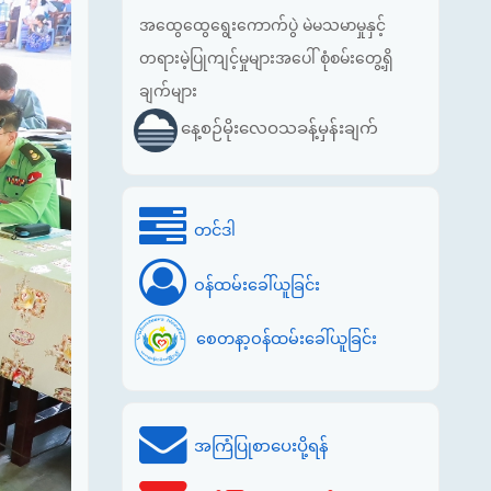
အထွေထွေရွေးကောက်ပွဲ မဲမသမာမှုနှင့်
တရားမဲ့ပြုကျင့်မှုများအပေါ် စုံစမ်းတွေ့ရှိ
ချက်များ
နေ့စဉ်မိုးလေဝသခန့်မှန်းချက်
တင်ဒါ
ဝန်ထမ်းခေါ်ယူခြင်း
စေတနာ့ဝန်ထမ်းခေါ်ယူခြင်း
အကြံပြုစာပေးပို့ရန်