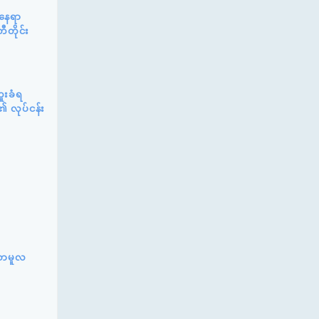
်နေရာ
ီတိုင်း
ူးခံရ
၏ လုပ်ငန်း
်ဆာမူလ