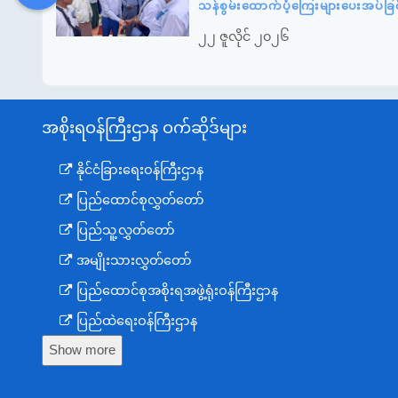
DDM
MOS
DSW
DOR
သန်စွမ်းထောက်ပံ့ကြေးများပေးအပ်ခြင
၂၂ ဇူလိုင် ၂၀၂၆
အစိုးရဝန်ကြီးဌာန ဝက်ဆိုဒ်များ
နိုင်ငံခြားရေးဝန်ကြီးဌာန
ပြည်ထောင်စုလွှတ်တော်
ပြည်သူ့လွှတ်တော်
အမျိုးသားလွှတ်တော်
ပြည်ထောင်စုအစိုးရအဖွဲ့ရုံးဝန်ကြီးဌာန
ပြည်ထဲရေးဝန်ကြီးဌာန
Show more
ကာကွယ်ရေးဝန်ကြီးဌာန
နယ်စပ်ရေးရာဝန်ကြီးဌာန