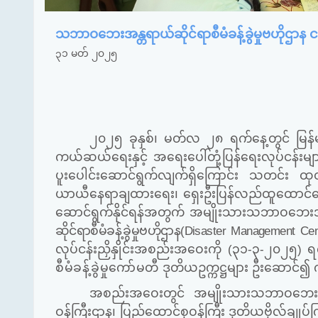
သဘာဝဘေးအန္တရာယ်ဆိုင်ရာစီမံခန့်ခွဲမှုဗဟိုဌာန 
၃၁ မတ် ၂၀၂၅
၂၀၂၅ ခုနှစ်၊ မတ်လ ၂၈ ရက်နေ့တွင် မြန်မာန
ကယ်ဆယ်ရေးနှင့် အရေးပေါ်တုံ့ပြန်ရေးလုပ်ငန်းမျာ
ပူးပေါင်းဆောင်ရွက်လျက်ရှိကြောင်း သတင်း ထုတ
ယာယီနေရာချထားရေး၊ ရှေးဦးပြန်လည်ထူထောင်ရေး
ဆောင်ရွက်နိုင်ရန်အတွက် အမျိုးသားသဘာဝဘေးအန္တ
ဆိုင်ရာစီမံခန့်ခွဲမှုဗဟိုဌာန
(Disaster Management Ce
လုပ်ငန်းညှိနှိုင်းအစည်းအဝေးကို
(
၃၁
-
၃
-
၂၀၂၅
)
ရ
စီမံခန့်ခွဲမှုကော်မတီ
ဒုတိယဥက္ကဋ္ဌများ ဦးဆောင်၍ 
အစည်းအဝေးတွင် အမျိုးသားသဘာဝဘေးအန္တရာ
ဝန်ကြီးဌာန၊ ပြည်ထောင်စုဝန်ကြီး ဒုတိယဗိုလ်ချုပ်