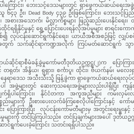
်ရှိပါကြောင်း၊ ဘေးသင့်ဒေသများတွင် ရှာဖွေကယ်ဆယ်ရေးအဖွဲ
်သူ ၆၄၃ ဦး၊
Dead Body
၄၃၉ ဦးဖြစ်ကြောင်း၊ ဘေးသင့်ပြည်
 အစားအသောက်၊ မိလ္လာကိစ္စများ ဖြည့်ဆည်းပေးနိုင်ရေး၊ ဝ
ရရှိနိုင်မှုနှင့် ရွှေ့ပြောင်းပေးရန်လိုအပ်မှုများ စာရင်းကောက်
စ်၍ လုပ်ငန်းဆောင်ရွက်နိုင်ရေး၊ ယာယီအစီအစဉ်ဖြင့် လျှပ်စစ်
ျားအတွက် သက်ဆိုင်ရာကဏ္ဍအလိုက် ကြပ်မတ်ဆောင်ရွက် သွာ
ုင်ရာစီမံခန့်ခွဲမှုကော်မတီဒုတိယဥက္ကဋ္ဌ
(
၂
)
က ပြောကြားရ
ုတ်၊ အိန္ဒိယ၊ ရုရှား၊ စင်္ကာပူ၊ ထိုင်း၊ ဗီယက်နမ်၊ မလေးရှား
း နေရာဒေသ အသီးသီးသို့ ဖြန့်ခွဲကာ ရှာဖွေကယ်ဆယ်ရေးလုပ်ငန
ါ အဖွဲ့များတွင် ဆေးကုသရေးအဖွဲ့များလည်းပါရှိပြီး ကျန်
ရွက်လျက်ရှိပါကြောင်း၊ နိုင်ငံတကာ အကူအညီများ ကမ်းလှမ်
်းများကို ဦးစားပေးလက်ခံကြစေလိုပါကြောင်းနှင့် ကော်မ
း ပြောကြားပြီး
လုပ်ငန်းကော်မတီများမှ အတွင်းရေးမှူးနှင့် အ
ှုများကို တင်ပြကြပါသည်။ တင်ပြချက်များအပေါ် ဒုတိယဥက္ကဋ
းဆောင်ရွက်ပေးခဲ့ကြောင်း သတင်းရရှိပါသည်။