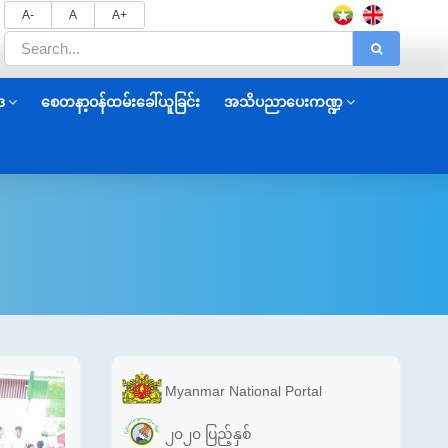
A-
A
A+
ဒ
စေတနာ့ဝန်ထမ်းခေါ်ယူခြင်း
အသိပညာပေးကဏ္ဍ
Myanmar National Portal
၂၀၂၀ ပြည့်နှစ်