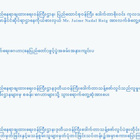
ည်နေရာချထားရေးဝန်ကြီးဌာန၊ ပြည်ထောင်စုဝန်ကြီး ဒေါက်တာစိုးဝင်း ကုလသ
်မာနိုင်ငံဆိုင်ရာဌာနေကိုယ်စားလှယ် Mr. Jaime Nadal Roig အားလက်ခံတွေ့ဆ
ှောက်ရေးဂေဟာ(နေပြည်တော်)ဖွင့်ပွဲအခမ်းအနားကျင်းပ
လည်နေရာချထားရေးဝန်ကြီးဌာနဒုတိယဝန်ကြီးဒေါက်တာသန့်ဇော်လွင်သည်လူမှု
စီးဌာနများမှ စခန်း/ဂေဟာများသို့ သွားရောက်တွေ့ဆုံအားပေး
ည်နေရာချထားရေးဝန်ကြီးဌာန၊ဒုတိယဝန်ကြီးဒေါက်တာသန့်ဇော်လွင်ပဲခူးတိုင
်သတ်မှတ်ခြင်းနှင့်မသန်စွမ်းသူများမှတ်ပုံတင်ခြင်းသင်တန်း၌အမှာစကားပြေ