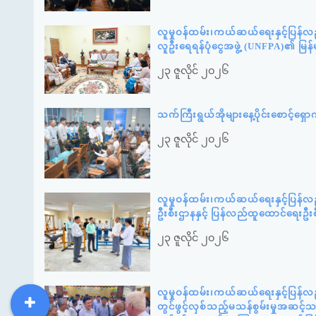
လူမှုဝန်ထမ်း၊ကယ်ဆယ်ရေးနှင့်ပြန်လ
လူဦးရေရန်ပုံငွေအဖွဲ့ (UNFPA)၏ မြန
၂၃ ဇူလိုင် ၂၀၂၆
သက်ကြီးရွယ်အိုများနေ့ပိုင်းစောင့်ရ
၂၃ ဇူလိုင် ၂၀၂၆
လူမှုဝန်ထမ်း၊ကယ်ဆယ်ရေးနှင့်ပြန်
ဦးစီးဌာနနှင့် ပြန်လည်ထူထောင်ရေးဦး
၂၃ ဇူလိုင် ၂၀၂၆
လူမှုဝန်ထမ်း၊ကယ်ဆယ်ရေးနှင့်ပြန်လ
တွင်ဖွင့်လှစ်သည့်မသန်စွမ်းမှုအဆင့