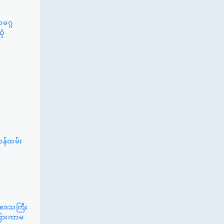
မဂ္ဂ
ုံ
ဝန်ထမ်း
်းဒေသကြီး
ာကြားကာမ