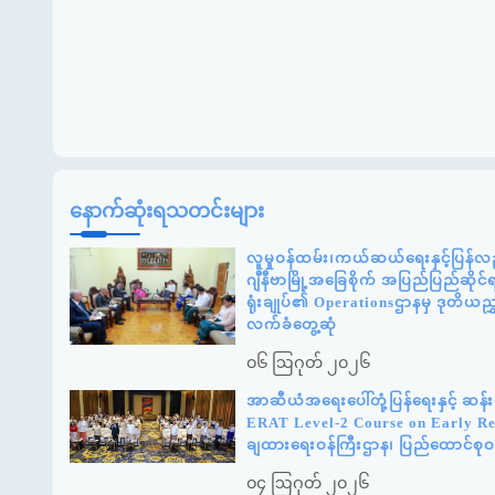
နောက်ဆုံးရသတင်းများ
လူမှုဝန်ထမ်း၊ကယ်ဆယ်ရေးနှင့်ပြန်လည
ဂျီနီဗာမြို့အခြေစိုက် အပြည်ပြည်ဆို
ရုံးချုပ်၏ Operationsဌာနမှ ဒုတိယည
လက်ခံတွေ့ဆုံ
၀၆ ဩဂုတ် ၂၀၂၆
အာဆီယံအရေးပေါ်တုံ့ပြန်ရေးနှင့် ဆ
ERAT Level-2 Course on Early Reco
ချထားရေးဝန်ကြီးဌာန၊ ပြည်ထောင်စုဝန
၀၄ ဩဂုတ် ၂၀၂၆