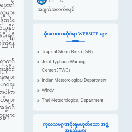
့များ၏
အချက်အလက်စနစ်
သူများ
န်ထမ်း
ယူနိုင်
မိုးလေဝသဆိုင်ရာ WEBSITE မျာ:
မီးရရှိ
းကြရန်
Tropical Storm Risk (TSR)
ာတွင်
Joint Typhoon Warning
နိုင်ငံ
Center(JTWC)
်းများ
Indian Meteorological Department
းမာရေး
Windy
းလာပါက
တီများ
Thai Meteorological Department
ဖွဲ့ဝင်
္ဌများ
ကုလသမဂ္ဂ/အစိုးရမဟုတ်သော အဖွဲ့
အစည်းများ