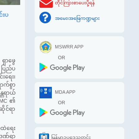
တိုင်ကြားစာပေးပို့ရန်
င်းပ
အမေး၊အဖြေကဏ္ဍများ
MSWRR APP
OR
 ရှာဖွေ
၊ ပြည်ပ
်းရေး၊
ာက်စွာ
တရာယ်
MDA APP
MC
၏
OR
ိုင်ရာ
်ထဲရေး
 ဒဏ်ရာ
မြန်မာဥပဒေသတင်း