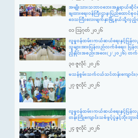
အမျိုးသားသဘာဝဘေးအန္တရာယ်ဆိုင်ရာစ
ချထားရေးဝန်ကြီးဌာန၊ပြည်ထောင်စုဝန်
ဒေသကြီးလေးမျက်နှာမြို့နယ်သို့လှည
၀၁ ဩဂုတ် ၂၀၂၆
လူမှုဝန်ထမ်း၊ကယ်ဆယ်ရေးနှင့်ပြန်လ
သူများအားပြန်လည်လက်ခံရေး၊ ပြန်လည်
ညှိနှိုင်းအစည်းအဝေး(၂/၂၀၂၆) တက
၃၀ ဇူလိုင် ၂၀၂၆
မသန်စွမ်းသက်ငယ်သင်တန်းကျောင်း(နေ
၂၇ ဇူလိုင် ၂၀၂၆
လူမှုဝန်ထမ်း၊ကယ်ဆယ်ရေးနှင့်ပြန်လ
တန်းကြိုကျောင်းသစ်ဖွင့်ပွဲနှင့်ဘို
၂၄ ဇူလိုင် ၂၀၂၆