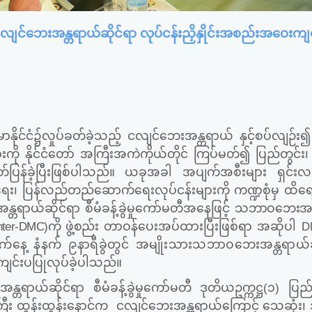
ငလျင်ဘေးအန္တရာယ်ဆိုင်ရာ လုပ်ငန်းညှိနှိုင်းအစည်းအဝေးကျ
ိုင်ငံ၌လှုပ်ခတ်ခဲ့သည့် ငလျင်ဘေးအန္တရာယ် နှင့်စပ်လျဉ်း၍
းကို နိုင်ငံတော် အကြီးအကဲကိုယ်တိုင် ကြပ်မတ်၍ ပြည်တွင်း
်ပြန်ခဲ့ပြီးဖြစ်ပါသည်။ ယခုအခါ အပျက်အစီးများ ရှင်းလင
၊ ပြန်လည်တည်ဆောက်ရေးလုပ်ငန်းများကို ကဏ္ဍစုံမှ ထိရေ
ရာယ်ဆိုင်ရာ စီမံခန့်ခွဲမှုကော်မတီအနေဖြင့်
သဘာဝဘေးအန္
nter-DMC)
ကို ဖွဲ့စည်း
တာဝန်ပေးအပ်ထားပြီးဖြစ်ရာ အဆိုပါ
D
က်နေ့ နံနက် ၉နာရီခွဲတွင် အမျိုးသားသဘာဝဘေးအန္တရာယ်ဆ
ကျင်းပပြုလုပ်ခဲ့ပါသည်။
ယ်ဆိုင်ရာ စီမံခန့်ခွဲမှုကော်မတီ ဒုတိယဥက္ကဋ္ဌ
(
၁
)
ပြည
ကြီး ထွန်းထွန်းနောင်က
ငလျင်ဘေးအန္တရာယ်ကြောင့် သေဆုံး၊