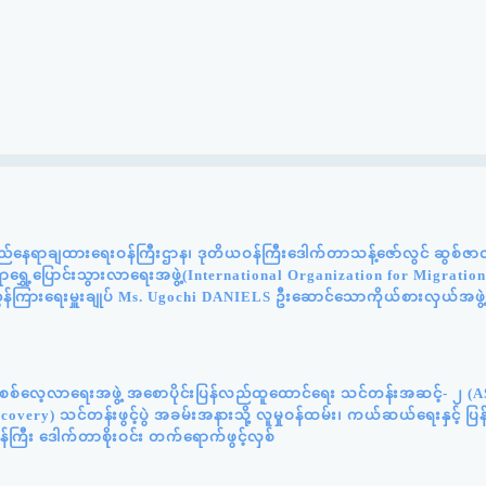
်နေရာချထားရေးဝန်ကြီးဌာန၊ ဒုတိယဝန်ကြီးဒေါက်တာသန့်ဇော်လွင် ဆွစ်ဇာလန်
င်ရာရွှေ့ပြောင်းသွားလာရေးအဖွဲ့(International Organization for Migratio
ွှန်ကြားရေးမှူးချုပ် Ms. Ugochi DANIELS ဦးဆောင်သောကိုယ်စားလှယ်အဖွဲ
န်းစစ်လေ့လာရေးအဖွဲ့ အစောပိုင်းပြန်လည်ထူထောင်ရေး သင်တန်းအဆင့်- ၂ (
very) သင်တန်းဖွင့်ပွဲ အခမ်းအနားသို့ လူမှုဝန်ထမ်း၊ ကယ်ဆယ်ရေးနှင့် ပ
်ကြီး ဒေါက်တာစိုးဝင်း တက်ရောက်ဖွင့်လှစ်