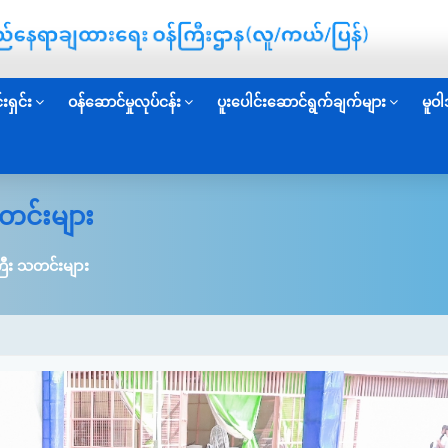
းရှင်း
ဝန်ဆောင်မှုလုပ်ငန်း
ပူးပေါင်းဆောင်ရွက်ချက်များ
မူဝါ
တင်းများ
ြီး သတင်းများ