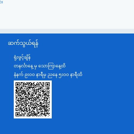
်း
ဆက်သွယ်ရန်
ရုံးဖွင့်ချိန်
တနင်္လာနေ့ မှ သောကြာနေ့ထိ
နံနက် ၉းဝ၀ နာရီမှ ညနေ ၅းဝ၀ နာရီထိ