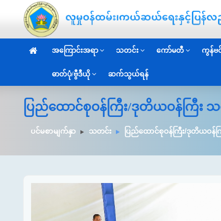
အကြောင်းအရာ
သတင်း
ကော်မတီ
ကွန်ဗင်
ဓာတ်ပုံ/ဗွီဒီယို
ဆက်သွယ်ရန်
ပြည်ထောင်စုဝန်ကြီး/ဒုတိယဝန်ကြီး သ
ပင်မစာမျက်နှာ
သတင်း
ပြည်ထောင်စုဝန်ကြီး/ဒုတိယဝန်က