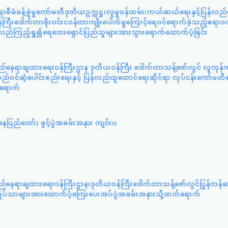
ီမံခန့်ခွဲမှုကော်မတီဒုတိယဥက္ကဋ္ဌ၊လူမှုဝန်ထမ်း၊ကယ်ဆယ်ရေးနှင့်ပြန်လည
ကြီးဒေါက်တာစိုးဝင်းငဝန်တာကျိုးပေါက်မှုကြောင့်ရေဝင်ရောက်ခဲ့သည့်ဧရာဝတ
့်လည်ကြည့်ရှု၍ရေဘေးရှောင်ပြည်သူများအားသွားရောက်ထောက်ပံ့ခြင်း
ည်နေရာချထားရေးဝန်ကြီးဌာန ဒုတိယဝန်ကြီး ဒေါက်တာသန့်ဇော်လွင် လူကုန်က
ဝင်ဆံ့ပေါင်းစည်းရေးနှင့် ပြန်လည်ထူထောင်ရေးဆိုင်ရာ လုပ်ငန်းကော်မတီ
်ရောက်
ပြည်တော်) ဖွင့်ပွဲအခမ်းအနား ကျင်းပ
ည်နေရာချထားရေးဝန်ကြီးဌာန၊ဒုတိယဝန်ကြီးဒေါက်တာသန့်ဇော်လွင်ပြွန်တန
းဘွားရိပ်သာများအားထောက်ပံ့ကြေးပေးအပ်ပွဲအခမ်းအနားသို့တက်ရောက်