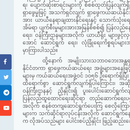
ရ၊ ပျောက်ဆုံးစာရင်းများကို စိစစ်ထုတ်ပြန်လျက
ရှာဖွေမှုဖြင့် အသက်ရှင်လျက် ရှာဖွေကယ်ဆယ်နိုင
အား ယာယီနေရာချထားနိုင်ရေးနှင့် သောက်သုံးရေ၊
အိမ်ရာ ပျက်စီးမှုများအားအမြန်စိစစ်၍ ပြန်လည်နေထိုင်
ရေး၊ ဝန်ကြီးဌာနများအလိုက် ယာယီရုံး များဖွင့်လှ
အောင် ဆောင်ရွက် ရေး၊ လုံခြုံရေးကိစ္စရပ်မ
မှာကြားပါသည်။
ထို့နောက် အမျိုးသားသဘာဝဘေးအန္တရာယ်ဆိ
နိုင်ငံတကာ ရှာဖွေကယ်ဆယ်ရေး အဖွဲ့များအနေဖြင့် တရ
များမှ ကယ်ဆယ်ရေးအဖွဲ့ဝင် ၁၀၅၆ ဦးရောက်ရှိပြီ
ထိရောက်စွာ ဆောင်ရွက်လျက်ရှိပါကြောင်း၊ အဆိုပ
ဝန်ကြီးဌာနနှင့် ညှိနှိုင်း၍ ပူးပေါင်းဆောင်
ပြန်လည်ထူထောင်ရေးဆိုင်ရာ တည်ဆောက်ရေးပစ္စည
အလိုက် စနစ်တကျဆောင်ရွက်ပေးကြ စေလိုကြောင်
များက သက်ဆိုင်ရာလုပ်ငန်းအလိုက် ဆောင်ရွက်နေမ
က လိုအပ်သည်များ ပေါင်းစပ်ညှိနှိုင်း ဖြည့်ဆည်