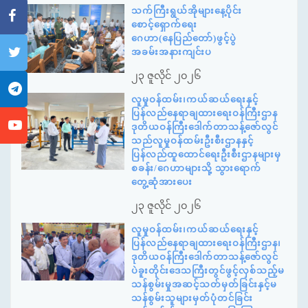
သက်ကြီးရွယ်အိုများနေ့ပိုင်း
စောင့်ရှောက်ရေး
ဂေဟာ(နေပြည်တော်)ဖွင့်ပွဲ
အခမ်းအနားကျင်းပ
၂၃ ဇူလိုင် ၂၀၂၆
လူမှုဝန်ထမ်း၊ကယ်ဆယ်ရေးနှင့်
ပြန်လည်နေရာချထားရေးဝန်ကြီးဌာန
ဒုတိယဝန်ကြီးဒေါက်တာသန့်ဇော်လွင်
သည်လူမှုဝန်ထမ်းဦးစီးဌာနနှင့်
ပြန်လည်ထူထောင်ရေးဦးစီးဌာနများမှ
စခန်း/ဂေဟာများသို့ သွားရောက်
တွေ့ဆုံအားပေး
၂၃ ဇူလိုင် ၂၀၂၆
လူမှုဝန်ထမ်း၊ကယ်ဆယ်ရေးနှင့်
ပြန်လည်နေရာချထားရေးဝန်ကြီးဌာန၊
ဒုတိယဝန်ကြီးဒေါက်တာသန့်ဇော်လွင်
ပဲခူးတိုင်းဒေသကြီးတွင်ဖွင့်လှစ်သည့်မ
သန်စွမ်းမှုအဆင့်သတ်မှတ်ခြင်းနှင့်မ
သန်စွမ်းသူများမှတ်ပုံတင်ခြင်း