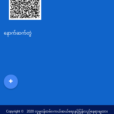
ပို့ဆောင်ရေးနှင့်ဆက်သွယ်ရေးဝန်ကြီးဌာန
သယံဇာတနှင့်ပတ်ဝန်းကျင်ထိန်းသိမ်းရေးဝန်ကြီးဌာန
လျှပ်စစ်နှင့်စွမ်းအင်ဝန်ကြီးဌာန
နောက်ဆက်တွဲ
အလုပ်သမား၊လူဝင်မှုကြီးကြပ်ရေးနှင့်ပြည်သူ့အင်အား
ဝန်ကြီးဌာန
စီးပွားရေးနှင့်ကူးသန်းရောင်းဝယ်ရေးဝန်ကြီးဌာန
ပညာရေးဝန်ကြီးဌာန
ကျန်းမာရေးနှင့်အားကစားဝန်ကြီးဌာန
ဆောက်လုပ်ရေးဝန်ကြီးဌာန
လူမူဝန်ထမ်း၊ကယ်ဆယ်ရေးနှင့်ပြန်လည်နေရာချထားရေး
DDM
MOS
DSW
DOR
ဝန်ကြီးဌာန
ဟိုတယ်နှင့်ခရီးသွားလာရေးဝန်ကြီးဌာန
တိုင်းရင်းသားလူမျိုးရေးရာဝန်ကြီးဌာန
Copyright © 2020 လူမူဝန်ထမ်း၊ကယ်ဆယ်ရေးနှင့်ပြန်လည်နေရာချထား