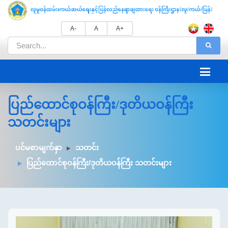
A-
A
A+
ပြည်ထောင်စုဝန်ကြီး/ဒုတိယဝန်ကြီး
သတင်းများ
ပင်မစာမျက်နှာ
သတင်း
ပြည်ထောင်စုဝန်ကြီး/ဒုတိယဝန်ကြီး သတင်းများ