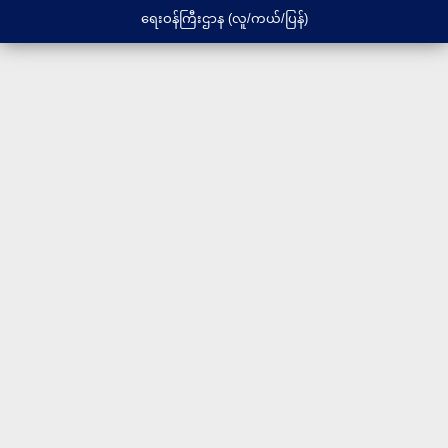
ပြည်ထောင်စုရာထူးဝန်အဖွဲ့ရုံး
ရေးဝန်ကြီးဌာန (လူ/ကယ်/ပြန်)
ပြည်ထောင်စုစာရင်းစစ်ချုပ်ရုံး
ပြည်ထောင်စုရှေ့နေချုပ်ရုံး
ပြည်ထောင်စုတရားလွှတ်တော်ချုပ်ရုံး
နိုင်ငံတော်ဖွဲ့စည်းပုံအခြေခံဥပဒေဆိုင်ရာခုံရုံး
ပြည်ထောင်စုရွေးကောက်ပွဲကော်မရှင်