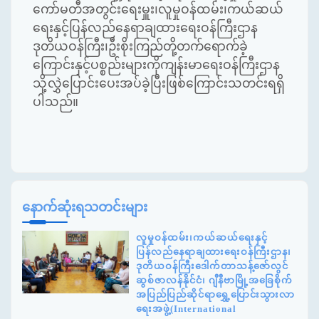
ကော်မတီအတွင်းရေးမှူး၊လူမှုဝန်ထမ်း၊ကယ်ဆယ်
ရေးနှင့်ပြန်လည်နေရာချထားရေးဝန်ကြီးဌာန
ဒုတိယဝန်ကြီး၊ဦးစိုးကြည်တို့တက်ရောက်ခဲ့
ကြောင်းနှင့်ပစ္စည်းများကိုကျန်းမာရေးဝန်ကြီးဌာန
သို့လွှဲပြောင်းပေးအပ်ခဲ့ပြီးဖြစ်ကြောင်းသတင်းရရှိ
ပါသည်။
နောက်ဆုံးရသတင်းများ
လူမှုဝန်ထမ်း၊ကယ်ဆယ်ရေးနှင့်
ပြန်လည်နေရာချထားရေးဝန်ကြီးဌာန၊
ဒုတိယဝန်ကြီးဒေါက်တာသန့်ဇော်လွင်
ဆွစ်ဇာလန်နိုင်ငံ၊ ဂျီနီဗာမြို့အခြေစိုက်
အပြည်ပြည်ဆိုင်ရာရွှေ့ပြောင်းသွားလာ
ရေးအဖွဲ့(International