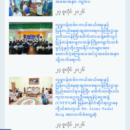
အခမ်းအနား ကျင်းပ
၂၇ ဇူလိုင် ၂၀၂၆
လူမှုဝန်ထမ်း၊ကယ်ဆယ်ရေးနှင့်
ပြန်လည်နေရာချထားရေးဝန်ကြီးဌာန၊
ဒုတိယဝန်ကြီးဒေါက်တာသန့်ဇော်လွင်
ပြွန်တန်ဆာမူလတန်းကြိုကျောင်းသစ်
ဖွင့်ပွဲနှင့်ဘိုးဘွားရိပ်သာများအား
ထောက်ပံ့ကြေးပေးအပ်ပွဲအခမ်းအနား
သို့တက်ရောက်
၂၄ ဇူလိုင် ၂၀၂၆
လူမှုဝန်ထမ်း၊ကယ်ဆယ်ရေးနှင့်
ပြန်လည်နေရာချထားရေးဝန်ကြီးဌာန၊
ပြည်ထောင်စုဝန်ကြီး ဒေါက်တာစိုးဝင်း
ကုလသမဂ္ဂလူဦးရေရန်ပုံငွေအဖွဲ့
(UNFPA)၏ မြန်မာနိုင်ငံဆိုင်ရာဌာနေ
ကိုယ်စားလှယ် Mr. Jaime Nadal
Roig အားလက်ခံတွေ့ဆုံ
၂၃ ဇူလိုင် ၂၀၂၆