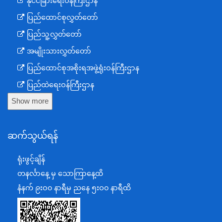
နိုင်ငံခြားရေးဝန်ကြီးဌာန
ပြည်ထောင်စုလွှတ်တော်
ပြည်သူ့လွှတ်တော်
အမျိုးသားလွှတ်တော်
ပြည်ထောင်စုအစိုးရအဖွဲ့ရုံးဝန်ကြီးဌာန
ပြည်ထဲရေးဝန်ကြီးဌာန
Show more
ကာကွယ်ရေးဝန်ကြီးဌာန
နယ်စပ်ရေးရာဝန်ကြီးဌာန
ဆက်သွယ်ရန်
စီမံကိန်း၊ဘဏ္ဍာရေးနှင့်စက်မှုဝန်ကြီးဌာန
ရင်းနှီးမြှုပ်နှံမှုနှင့် နိုင်ငံခြားစီးပွားဆက်သွယ်ရေးဝန်ကြီးဌာန
ရုံးဖွင့်ချိန်
အပြည်ပြည်ဆိုင်ရာပူးပေါင်းဆောင်ရွက်ရေးဝန်ကြီးဌာန
တနင်္လာနေ့ မှ သောကြာနေ့ထိ
ပြန်ကြားရေးဝန်ကြီးဌာန
နံနက် ၉းဝ၀ နာရီမှ ညနေ ၅းဝ၀ နာရီထိ
သာသနာရေးနှင့် ယဉ်ကျေးမှုဝန်ကြီးဌာန
စိုက်ပျိုးရေး၊မွေးမြူရေးနှင့်ဆည်မြောင်းဝန်ကြီးဌာန