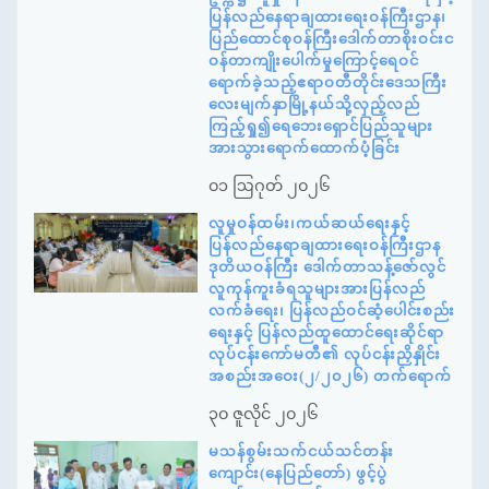
ပြန်လည်နေရာချထားရေးဝန်ကြီးဌာန၊
ပြည်ထောင်စုဝန်ကြီးဒေါက်တာစိုးဝင်းင
ဝန်တာကျိုးပေါက်မှုကြောင့်ရေဝင်
ရောက်ခဲ့သည့်ဧရာဝတီတိုင်းဒေသကြီး
လေးမျက်နှာမြို့နယ်သို့လှည့်လည်
ကြည့်ရှု၍ရေဘေးရှောင်ပြည်သူများ
အားသွားရောက်ထောက်ပံ့ခြင်း
၀၁ ဩဂုတ် ၂၀၂၆
လူမှုဝန်ထမ်း၊ကယ်ဆယ်ရေးနှင့်
ပြန်လည်နေရာချထားရေးဝန်ကြီးဌာန
ဒုတိယဝန်ကြီး ဒေါက်တာသန့်ဇော်လွင်
လူကုန်ကူးခံရသူများအားပြန်လည်
လက်ခံရေး၊ ပြန်လည်ဝင်ဆံ့ပေါင်းစည်း
ရေးနှင့် ပြန်လည်ထူထောင်ရေးဆိုင်ရာ
လုပ်ငန်းကော်မတီ၏ လုပ်ငန်းညှိနှိုင်း
အစည်းအဝေး(၂/၂၀၂၆) တက်ရောက်
၃၀ ဇူလိုင် ၂၀၂၆
မသန်စွမ်းသက်ငယ်သင်တန်း
ကျောင်း(နေပြည်တော်) ဖွင့်ပွဲ