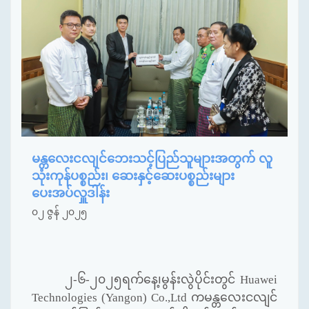
မန္တလေးငလျင်ဘေးသင့်ပြည်သူများအတွက် လူ
သုံးကုန်ပစ္စည်း၊ ဆေးနှင့်ဆေးပစ္စည်းများ
ပေးအပ်လှူဒါန်း
၀၂ ဇွန် ၂၀၂၅
၂-၆-၂၀၂၅ရက်နေ့၊မွန်းလွဲပိုင်းတွင်
Huawei
Technologies (Yangon) Co.,Ltd
ကမန္တလေးငလျင်