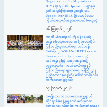
Organization for Migration -
IOM) ရုံးချုပ်၏ Operationsဌာနမှ
ဒုတိယညွှန်ကြားရေးမှူးချုပ် Ms.
Ugochi DANIELS ဦးဆောင်သော
ကိုယ်စားလှယ်အဖွဲ့အားလက်ခံတွေ့ဆုံ
၀၆ ဩဂုတ် ၂၀၂၆
အာဆီယံအရေးပေါ်တုံ့ပြန်ရေးနှင့်
ဆန်းစစ်လေ့လာရေးအဖွဲ့ အစောပိုင်း
ပြန်လည်ထူထောင်ရေး သင်တန်း
အဆင့်- ၂ (ASEAN-ERAT Level-2
Course on Early Recovery)
သင်တန်းဖွင့်ပွဲ အခမ်းအနားသို့
လူမှုဝန်ထမ်း၊ ကယ်ဆယ်ရေးနှင့်
ပြန်လည်နေရာချထားရေးဝန်ကြီးဌာန၊
ပြည်ထောင်စုဝန်ကြီး ဒေါက်တာစိုးဝင်း
တက်ရောက်ဖွင့်လှစ်
၀၄ ဩဂုတ် ၂၀၂၆
အမျိုးသားသဘာဝဘေးအန္တရာယ်
ဆိုင်ရာစီမံခန့်ခွဲမှုကော်မတီဒုတိယ
ဥက္ကဋ္ဌ၊လူမှုဝန်ထမ်း၊ကယ်ဆယ်ရေးနှင့်