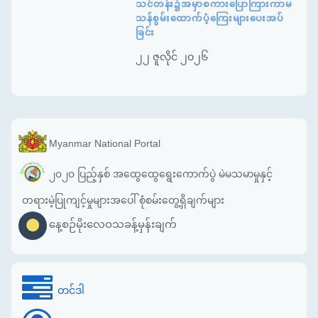
သင်တန်း၌အမှာစကားပြောကြားကာမ
သန်စွမ်းထောက်ပံ့ကြေးများပေးအပ်
ခြင်း
၂၂ ဇူလိုင် ၂၀၂၆
Myanmar National Portal
၂၀၂၀ ပြည့်နှစ် အထွေထွေရွေးကောက်ပွဲ မဲမသမာမှုနှင့်
တရားမဲ့ပြုကျင့်မှုများအပေါ် စုံစမ်းတွေ့ရှိချက်များ
နေ့စဉ်မိုးလေဝသခန့်မှန်းချက်
တင်ဒါ