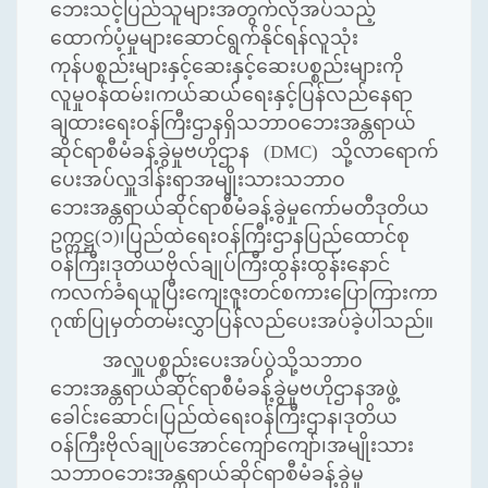
ဘေးသင့်ပြည်သူများအတွက်လိုအပ်သည့်
ထောက်ပံ့မှုများဆောင်ရွက်နိုင်ရန်လူသုံး
ကုန်ပစ္စည်းများနှင့်ဆေးနှင့်ဆေးပစ္စည်းများကို
လူမှုဝန်ထမ်း၊ကယ်ဆယ်ရေးနှင့်ပြန်လည်နေရာ
ချထားရေးဝန်ကြီးဌာနရှိသဘာဝဘေးအန္တရာယ်
ဆိုင်ရာစီမံခန့်ခွဲမှုဗဟိုဌာန (
DMC)
သို့လာရောက်
ပေးအပ်လှူဒါန်းရာအမျိုးသားသဘာဝ
ဘေးအန္တရာယ်ဆိုင်ရာစီမံခန့်ခွဲမှုကော်မတီဒုတိယ
ဥက္ကဋ္ဌ(၁)၊ပြည်ထဲရေးဝန်ကြီးဌာနပြည်ထောင်စု
ဝန်ကြီး၊ဒုတိယဗိုလ်ချုပ်ကြီးထွန်းထွန်းနောင်
ကလက်ခံရယူပြီးကျေးဇူးတင်စကားပြောကြားကာ
ဂုဏ်ပြုမှတ်တမ်းလွှာပြန်လည်ပေးအပ်ခဲ့ပါသည်။
အလှူပစ္စည်းပေးအပ်ပွဲသို့သဘာဝ
ဘေးအန္တရာယ်ဆိုင်ရာစီမံခန့်ခွဲမှုဗဟိုဌာနအဖွဲ့
ခေါင်းဆောင်၊ပြည်ထဲရေးဝန်ကြီးဌာန၊ဒုတိယ
ဝန်ကြီးဗိုလ်ချုပ်အောင်ကျော်ကျော်၊အမျိုးသား
သဘာဝဘေးအန္တရာယ်ဆိုင်ရာစီမံခန့်ခွဲမှု