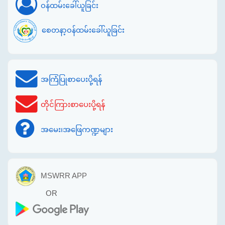
ဝန်ထမ်းခေါ်ယူခြင်း
စေတနာ့ဝန်ထမ်းခေါ်ယူခြင်း
အကြံပြုစာပေးပို့ရန်
တိုင်ကြားစာပေးပို့ရန်
အမေး၊အဖြေကဏ္ဍများ
MSWRR APP
OR