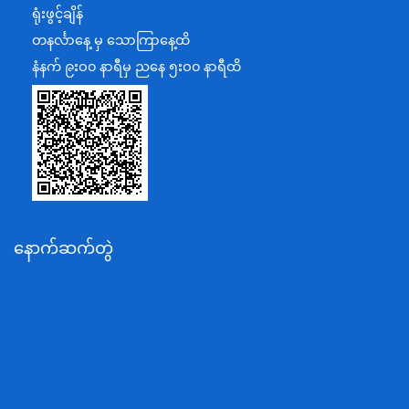
ရင်းနှီးမြှုပ်နှံမှုနှင့် နိုင်ငံခြားစီးပွားဆက်သွယ်ရေးဝန်ကြီးဌာန
ရုံးဖွင့်ချိန်
အပြည်ပြည်ဆိုင်ရာပူးပေါင်းဆောင်ရွက်ရေးဝန်ကြီးဌာန
တနင်္လာနေ့ မှ သောကြာနေ့ထိ
ပြန်ကြားရေးဝန်ကြီးဌာန
နံနက် ၉းဝ၀ နာရီမှ ညနေ ၅းဝ၀ နာရီထိ
သာသနာရေးနှင့် ယဉ်ကျေးမှုဝန်ကြီးဌာန
စိုက်ပျိုးရေး၊မွေးမြူရေးနှင့်ဆည်မြောင်းဝန်ကြီးဌာန
ပို့ဆောင်ရေးနှင့်ဆက်သွယ်ရေးဝန်ကြီးဌာန
သယံဇာတနှင့်ပတ်ဝန်းကျင်ထိန်းသိမ်းရေးဝန်ကြီးဌာန
လျှပ်စစ်နှင့်စွမ်းအင်ဝန်ကြီးဌာန
နောက်ဆက်တွဲ
အလုပ်သမား၊လူဝင်မှုကြီးကြပ်ရေးနှင့်ပြည်သူ့အင်အား
ဝန်ကြီးဌာန
စီးပွားရေးနှင့်ကူးသန်းရောင်းဝယ်ရေးဝန်ကြီးဌာန
ပညာရေးဝန်ကြီးဌာန
ကျန်းမာရေးနှင့်အားကစားဝန်ကြီးဌာန
ဆောက်လုပ်ရေးဝန်ကြီးဌာန