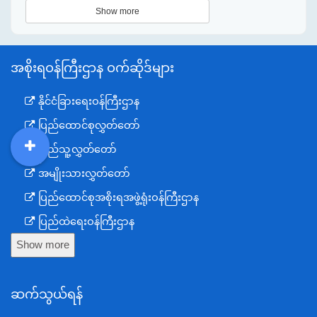
Show more
အစိုးရဝန်ကြီးဌာန ဝက်ဆိုဒ်များ
နိုင်ငံခြားရေးဝန်ကြီးဌာန
ပြည်ထောင်စုလွှတ်တော်
ပြည်သူ့လွှတ်တော်
DDM
MOS
DSW
DOR
အမျိုးသားလွှတ်တော်
ပြည်ထောင်စုအစိုးရအဖွဲ့ရုံးဝန်ကြီးဌာန
ပြည်ထဲရေးဝန်ကြီးဌာန
Show more
ကာကွယ်ရေးဝန်ကြီးဌာန
နယ်စပ်ရေးရာဝန်ကြီးဌာန
ဆက်သွယ်ရန်
စီမံကိန်း၊ဘဏ္ဍာရေးနှင့်စက်မှုဝန်ကြီးဌာန