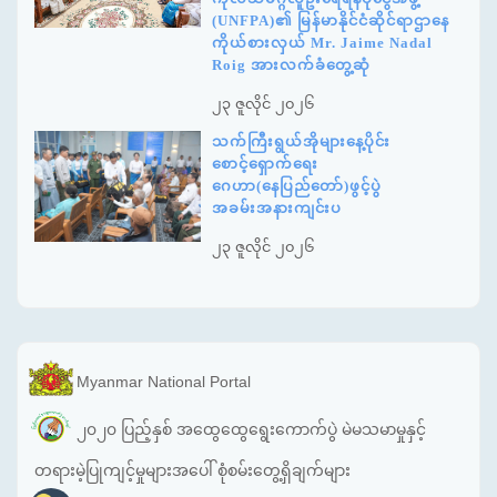
(UNFPA)၏ မြန်မာနိုင်ငံဆိုင်ရာဌာနေ
ကိုယ်စားလှယ် Mr. Jaime Nadal
Roig အားလက်ခံတွေ့ဆုံ
၂၃ ဇူလိုင် ၂၀၂၆
သက်ကြီးရွယ်အိုများနေ့ပိုင်း
စောင့်ရှောက်ရေး
ဂေဟာ(နေပြည်တော်)ဖွင့်ပွဲ
အခမ်းအနားကျင်းပ
၂၃ ဇူလိုင် ၂၀၂၆
Myanmar National Portal
၂၀၂၀ ပြည့်နှစ် အထွေထွေရွေးကောက်ပွဲ မဲမသမာမှုနှင့်
တရားမဲ့ပြုကျင့်မှုများအပေါ် စုံစမ်းတွေ့ရှိချက်များ