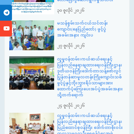
၃၀ ဇူလိုင် ၂၀၂၆
မသန်စွမ်းသက်ငယ်သင်တန်း
ကျောင်း(နေပြည်တော်) ဖွင့်ပွဲ
အခမ်းအနား ကျင်းပ
၂၇ ဇူလိုင် ၂၀၂၆
လူမှုဝန်ထမ်း၊ကယ်ဆယ်ရေးနှင့်
ပြန်လည်နေရာချထားရေးဝန်ကြီးဌာန၊
ဒုတိယဝန်ကြီးဒေါက်တာသန့်ဇော်လွင်
ပြွန်တန်ဆာမူလတန်းကြိုကျောင်းသစ်
ဖွင့်ပွဲနှင့်ဘိုးဘွားရိပ်သာများအား
ထောက်ပံ့ကြေးပေးအပ်ပွဲအခမ်းအနား
သို့တက်ရောက်
၂၄ ဇူလိုင် ၂၀၂၆
လူမှုဝန်ထမ်း၊ကယ်ဆယ်ရေးနှင့်
ပြန်လည်နေရာချထားရေးဝန်ကြီးဌာန၊
ပြည်ထောင်စုဝန်ကြီး ဒေါက်တာစိုးဝင်း
ကုလသမဂ္ဂလူဦးရေရန်ပုံငွေအဖွဲ့