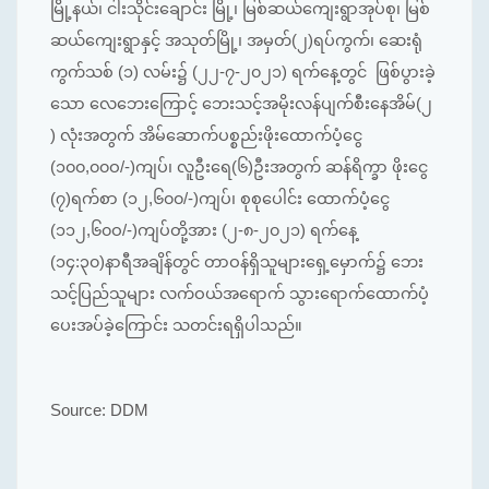
မြို့နယ်၊ ငါးသိုင်းချောင်း မြို့၊ မြစ်ဆယ်ကျေးရွာအုပ်စု၊ မြစ်
ဆယ်ကျေးရွာနှင့် အသုတ်မြို့၊ အမှတ်(၂)ရပ်ကွက်၊ ဆေးရုံ
ကွက်သစ် (၁) လမ်း၌ (၂၂-၇-၂၀၂၁) ရက်နေ့တွင် ဖြစ်ပွားခဲ့
သော လေဘေးကြောင့် ဘေးသင့်အမိုးလန်ပျက်စီးနေအိမ်(၂
) လုံးအတွက် အိမ်ဆောက်ပစ္စည်းဖိုးထောက်ပံ့ငွေ
(၁၀၀,၀၀ဝ/-)ကျပ်၊ လူဦးရေ(၆)ဦးအတွက် ဆန်ရိက္ခာ ဖိုးငွေ
(၇)ရက်စာ (၁၂,၆၀၀/-)ကျပ်၊ စုစုပေါင်း ထောက်ပံ့ငွေ
(၁၁၂,၆၀ဝ/-)ကျပ်တို့အား (၂-၈-၂၀၂၁) ရက်နေ့
(၁၄:၃၀)နာရီအချိန်တွင် တာဝန်ရှိသူများရှေ့မှောက်၌ ဘေး
သင့်ပြည်သူများ လက်ဝယ်အရောက် သွားရောက်ထောက်ပံ့
ပေးအပ်ခဲ့ကြောင်း သတင်းရရှိပါသည်။
Source: DDM