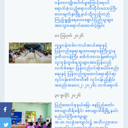
ဝန်တာကျိုးပေါက်မှုကြောင့်ရေဝင်
ရောက်ခဲ့သည့်ဧရာဝတီတိုင်းဒေသကြီး
လေးမျက်နှာမြို့နယ်သို့လှည့်လည်
ကြည့်ရှု၍ရေဘေးရှောင်ပြည်သူများ
အားသွားရောက်ထောက်ပံ့ခြင်း
၀၁ ဩဂုတ် ၂၀၂၆
လူမှုဝန်ထမ်း၊ကယ်ဆယ်ရေးနှင့်
ပြန်လည်နေရာချထားရေးဝန်ကြီးဌာန
ဒုတိယဝန်ကြီး ဒေါက်တာသန့်ဇော်လွင်
လူကုန်ကူးခံရသူများအားပြန်လည်
လက်ခံရေး၊ ပြန်လည်ဝင်ဆံ့ပေါင်းစည်း
ရေးနှင့် ပြန်လည်ထူထောင်ရေးဆိုင်ရာ
လုပ်ငန်းကော်မတီ၏ လုပ်ငန်းညှိနှိုင်း
အစည်းအဝေး(၂/၂၀၂၆) တက်ရောက်
၃၀ ဇူလိုင် ၂၀၂၆
ပြည်ထောင်စုနယ်မြေ၊ နေပြည်တော်၊
ဇေယျာသီရိခရိုင်၊ ဇေယျာသီရိမြို့နယ်၊
စည်ပင်ကြီးကျေးရွာ
အ.ထ.က(ခွဲ)ကျောင်း၌ အသိပညာပေး
ဟောပြောပွဲဆောင်ရွက်မှုသတင်း