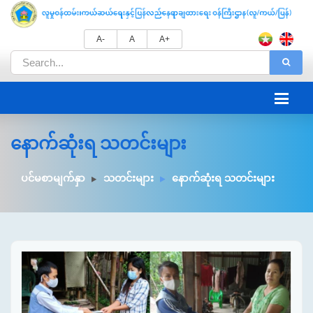
A-
A
A+
နောက်ဆုံးရ သတင်းများ
ပင်မစာမျက်နှာ
သတင်းများ
နောက်ဆုံးရ သတင်းများ