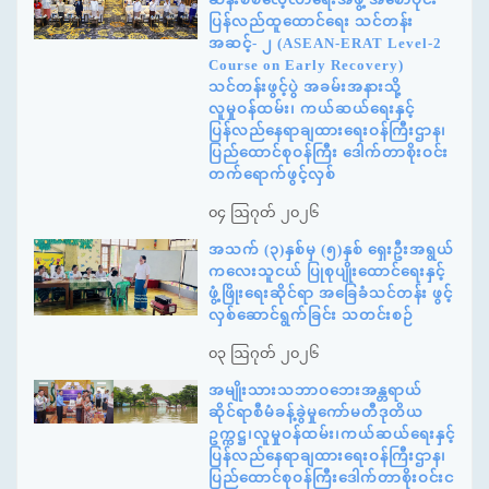
ပြန်လည်ထူထောင်ရေး သင်တန်း
အဆင့်- ၂ (ASEAN-ERAT Level-2
Course on Early Recovery)
သင်တန်းဖွင့်ပွဲ အခမ်းအနားသို့
လူမှုဝန်ထမ်း၊ ကယ်ဆယ်ရေးနှင့်
ပြန်လည်နေရာချထားရေးဝန်ကြီးဌာန၊
ပြည်ထောင်စုဝန်ကြီး ဒေါက်တာစိုးဝင်း
တက်ရောက်ဖွင့်လှစ်
၀၄ ဩဂုတ် ၂၀၂၆
အသက် (၃)နှစ်မှ (၅)နှစ် ရှေးဦးအရွယ်
ကလေးသူငယ် ပြုစုပျိုးထောင်ရေးနှင့်
ဖွံ့ဖြိုးရေးဆိုင်ရာ အခြေခံသင်တန်း ဖွင့်
လှစ်ဆောင်ရွက်ခြင်း သတင်းစဉ်
၀၃ ဩဂုတ် ၂၀၂၆
အမျိုးသားသဘာဝဘေးအန္တရာယ်
ဆိုင်ရာစီမံခန့်ခွဲမှုကော်မတီဒုတိယ
ဥက္ကဋ္ဌ၊လူမှုဝန်ထမ်း၊ကယ်ဆယ်ရေးနှင့်
ပြန်လည်နေရာချထားရေးဝန်ကြီးဌာန၊
ပြည်ထောင်စုဝန်ကြီးဒေါက်တာစိုးဝင်းင