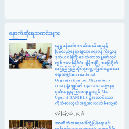
နောက်ဆုံးရသတင်းများ
လူမှုဝန်ထမ်း၊ကယ်ဆယ်ရေးနှင့်
ပြန်လည်နေရာချထားရေးဝန်ကြီးဌာန၊
ဒုတိယဝန်ကြီးဒေါက်တာသန့်ဇော်လွင်
ဆွစ်ဇာလန်နိုင်ငံ၊ ဂျီနီဗာမြို့အခြေစိုက်
အပြည်ပြည်ဆိုင်ရာရွှေ့ပြောင်းသွားလာ
ရေးအဖွဲ့(International
Organization for Migration -
IOM) ရုံးချုပ်၏ Operationsဌာနမှ
ဒုတိယညွှန်ကြားရေးမှူးချုပ် Ms.
Ugochi DANIELS ဦးဆောင်သော
ကိုယ်စားလှယ်အဖွဲ့အားလက်ခံတွေ့ဆုံ
၀၆ ဩဂုတ် ၂၀၂၆
အာဆီယံအရေးပေါ်တုံ့ပြန်ရေးနှင့်
ဆန်းစစ်လေ့လာရေးအဖွဲ့ အစောပိုင်း