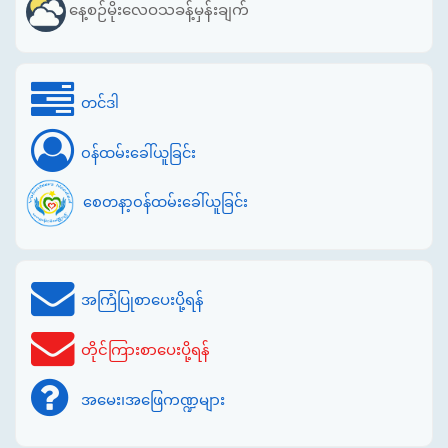
နေ့စဉ်မိုးလေဝသခန့်မှန်းချက်
တင်ဒါ
ဝန်ထမ်းခေါ်ယူခြင်း
စေတနာ့ဝန်ထမ်းခေါ်ယူခြင်း
အကြံပြုစာပေးပို့ရန်
တိုင်ကြားစာပေးပို့ရန်
အမေး၊အဖြေကဏ္ဍများ