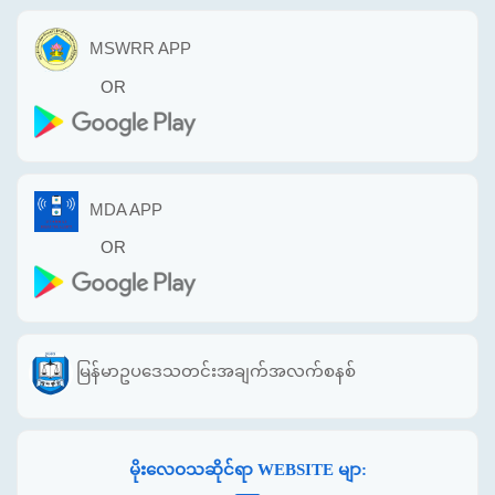
MSWRR APP
OR
MDA APP
OR
မြန်မာဥပဒေသတင်းအချက်အလက်စနစ်
မိုးလေဝသဆိုင်ရာ WEBSITE မျာ: