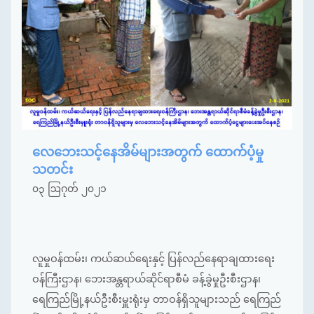
လေဘေးသင့်နေအိမ်များအတွက် ထောက်ပံ့မှု
သတင်း
၀၃ ဩဂုတ် ၂၀၂၁
လူမှုဝန်ထမ်း၊ ကယ်ဆယ်ရေးနှင့် ပြန်လည်နေရာချထားရေး
ဝန်ကြီးဌာန၊ ဘေးအန္တရာယ်ဆိုင်ရာစီမံ ခန့်ခွဲမှုဦးစီးဌာန၊
ရေကြည်မြို့နယ်ဦးစီးမှူးရုံးမှ တာဝန်ရှိသူများသည် ရေကြည်