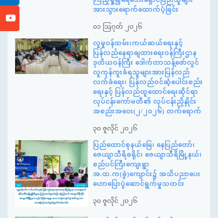
အားသွားရောက်ထောက်ပံ့ခြင်း
၀၁ ဩဂုတ် ၂၀၂၆
လူမှုဝန်ထမ်း၊ကယ်ဆယ်ရေးနှင့်
ပြန်လည်နေရာချထားရေးဝန်ကြီးဌာန
ဒုတိယဝန်ကြီး ဒေါက်တာသန့်ဇော်လွင်
လူကုန်ကူးခံရသူများအားပြန်လည်
လက်ခံရေး၊ ပြန်လည်ဝင်ဆံ့ပေါင်းစည်း
ရေးနှင့် ပြန်လည်ထူထောင်ရေးဆိုင်ရာ
လုပ်ငန်းကော်မတီ၏ လုပ်ငန်းညှိနှိုင်း
အစည်းအဝေး(၂/၂၀၂၆) တက်ရောက်
၃၀ ဇူလိုင် ၂၀၂၆
ပြည်ထောင်စုနယ်မြေ၊ နေပြည်တော်၊
ဇေယျာသီရိခရိုင်၊ ဇေယျာသီရိမြို့နယ်၊
စည်ပင်ကြီးကျေးရွာ
အ.ထ.က(ခွဲ)ကျောင်း၌ အသိပညာပေး
ဟောပြောပွဲဆောင်ရွက်မှုသတင်း
၃၀ ဇူလိုင် ၂၀၂၆