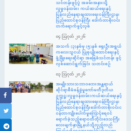
သင်တန်းဖွင့်ပွဲ အခမ်းအနားသို့
လူမှုဝန်ထမ်း၊ ကယ်ဆယ်ရေးနှင့်
ပြန်လည်နေရာချထားရေးဝန်ကြီးဌာန၊
ပြည်ထောင်စုဝန်ကြီး ဒေါက်တာစိုးဝင်း
တက်ရောက်ဖွင့်လှစ်
၀၄ ဩဂုတ် ၂၀၂၆
အသက် (၃)နှစ်မှ (၅)နှစ် ရှေးဦးအရွယ်
ကလေးသူငယ် ပြုစုပျိုးထောင်ရေးနှင့်
ဖွံ့ဖြိုးရေးဆိုင်ရာ အခြေခံသင်တန်း ဖွင့်
လှစ်ဆောင်ရွက်ခြင်း သတင်းစဉ်
၀၃ ဩဂုတ် ၂၀၂၆
အမျိုးသားသဘာဝဘေးအန္တရာယ်
ဆိုင်ရာစီမံခန့်ခွဲမှုကော်မတီဒုတိယ
ဥက္ကဋ္ဌ၊လူမှုဝန်ထမ်း၊ကယ်ဆယ်ရေးနှင့်
ပြန်လည်နေရာချထားရေးဝန်ကြီးဌာန၊
ပြည်ထောင်စုဝန်ကြီးဒေါက်တာစိုးဝင်းင
ဝန်တာကျိုးပေါက်မှုကြောင့်ရေဝင်
ရောက်ခဲ့သည့်ဧရာဝတီတိုင်းဒေသကြီး
လေးမျက်နှာမြို့နယ်သို့လှည့်လည်
ကြည့်ရှု၍ရေဘေးရှောင်ပြည်သူများ