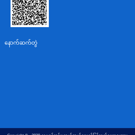
စိုက်ပျိုးရေး၊မွေးမြူရေးနှင့်ဆည်မြောင်းဝန်ကြီးဌာန
ပို့ဆောင်ရေးနှင့်ဆက်သွယ်ရေးဝန်ကြီးဌာန
သယံဇာတနှင့်ပတ်ဝန်းကျင်ထိန်းသိမ်းရေးဝန်ကြီးဌာန
လျှပ်စစ်နှင့်စွမ်းအင်ဝန်ကြီးဌာန
နောက်ဆက်တွဲ
အလုပ်သမား၊လူဝင်မှုကြီးကြပ်ရေးနှင့်ပြည်သူ့အင်အား
ဝန်ကြီးဌာန
စီးပွားရေးနှင့်ကူးသန်းရောင်းဝယ်ရေးဝန်ကြီးဌာန
ပညာရေးဝန်ကြီးဌာန
ကျန်းမာရေးနှင့်အားကစားဝန်ကြီးဌာန
ဆောက်လုပ်ရေးဝန်ကြီးဌာန
လူမူဝန်ထမ်း၊ကယ်ဆယ်ရေးနှင့်ပြန်လည်နေရာချထားရေး
ဝန်ကြီးဌာန
ဟိုတယ်နှင့်ခရီးသွားလာရေးဝန်ကြီးဌာန
တိုင်းရင်းသားလူမျိုးရေးရာဝန်ကြီးဌာန