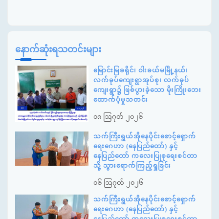
နောက်ဆုံးရသတင်းများ
မြောင်းမြခရိုင်၊ ဝါးခယ်မမြို့နယ်၊
လက်ခုပ်ကျေးရွာအုပ်စု၊ လက်ခုပ်
ကျေးရွာ၌ ဖြစ်ပွားခဲ့သော မိုးကြိုးဘေး
ထောက်ပံ့မှုသတင်း
၀၈ ဩဂုတ် ၂၀၂၆
သက်ကြီးရွယ်အိုနေပိုင်းစောင့်ရှောက်
ရေးဂေဟာ (နေပြည်တော်) နှင့်
နေပြည်တော် ကလေးပြုစုရေးစင်တာ
သို့ သွားရောက်ကြည့်ရှုခြင်း
၀၆ ဩဂုတ် ၂၀၂၆
သက်ကြီးရွယ်အိုနေပိုင်းစောင့်ရှောက်
ရေးဂေဟာ (နေပြည်တော်) နှင့်
နေပြည်တော် ကလေးပြုစုရေးစင်တာ