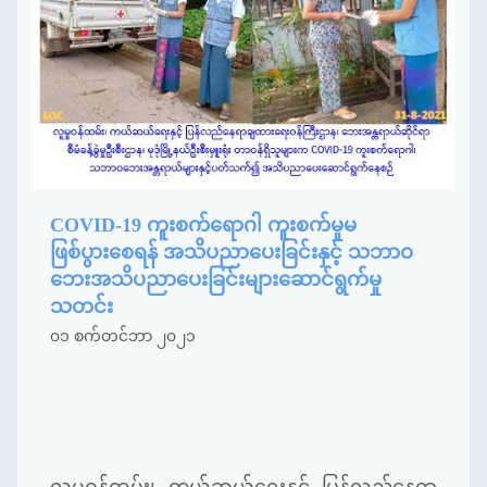
COVID-19 ကူးစက်ရောဂါ ကူးစက်မှုမ
ဖြစ်ပွားစေရန် အသိပညာပေးခြင်းနှင့် သဘာဝ
ဘေးအသိပညာပေးခြင်းများဆောင်ရွက်မှု
သတင်း
၀၁ စက်တင်ဘာ ၂၀၂၁