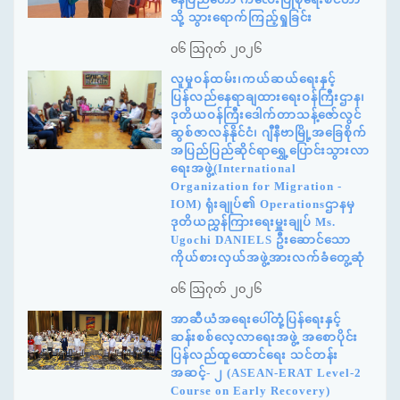
သို့ သွားရောက်ကြည့်ရှုခြင်း
၀၆ ဩဂုတ် ၂၀၂၆
လူမှုဝန်ထမ်း၊ကယ်ဆယ်ရေးနှင့်
ပြန်လည်နေရာချထားရေးဝန်ကြီးဌာန၊
ဒုတိယဝန်ကြီးဒေါက်တာသန့်ဇော်လွင်
ဆွစ်ဇာလန်နိုင်ငံ၊ ဂျီနီဗာမြို့အခြေစိုက်
အပြည်ပြည်ဆိုင်ရာရွှေ့ပြောင်းသွားလာ
ရေးအဖွဲ့(International
Organization for Migration -
IOM) ရုံးချုပ်၏ Operationsဌာနမှ
ဒုတိယညွှန်ကြားရေးမှူးချုပ် Ms.
Ugochi DANIELS ဦးဆောင်သော
ကိုယ်စားလှယ်အဖွဲ့အားလက်ခံတွေ့ဆုံ
၀၆ ဩဂုတ် ၂၀၂၆
အာဆီယံအရေးပေါ်တုံ့ပြန်ရေးနှင့်
ဆန်းစစ်လေ့လာရေးအဖွဲ့ အစောပိုင်း
ပြန်လည်ထူထောင်ရေး သင်တန်း
အဆင့်- ၂ (ASEAN-ERAT Level-2
Course on Early Recovery)