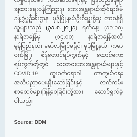
လူမှုဝန်ထမ်း၊ ကယ်ဆယ်ရေးနှင့် ပြန်လည်နေရာ
ချထားရေးဝန်ကြီးဌာန၊ ဘေးအန္တရာယ်ဆိုင်ရာစီမံ
ခန့်ခွဲ
မှုဦးစီးဌာန၊ မုဒုံမြို့နယ်ဦးစီးမှူးရုံးမှ တာဝန်ရှိ
သူများသည်
(၃
၁
-၈-၂၀၂၁
) ရက်နေ့၊ (၁၁:၀၀)
နာရီအချိန်မှ (၁၄:၀၀) နာရီအချိန်အထိ
မွန်ပြည်နယ်၊ မော်လမြိုင်ခရိုင်၊ မုဒုံမြို့နယ်၊ ကမာ
ဝက်မြို့၊ စိန်တောင်ရပ်ကွက်နှင့် ထောင်ကေး
ရပ်ကွက်တို့တွင် သဘာဝဘေးအန္တရာယ်များနှင့်
COVID-19 ကူးစက်ရောဂါ ကာကွယ်ရေး
အသိပညာပေး
နှိုးဆော်ခြင်းနှင့် လက်ကမ်း
စာစောင်များဖြန့်ဝေခြင်း
တို့အား ဆောင်ရွက်ခဲ့
ပါသည်။
Source: DDM