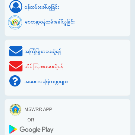
ဝန်ထမ်းခေါ်ယူခြင်း
စေတနာ့ဝန်ထမ်းခေါ်ယူခြင်း
အကြံပြုစာပေးပို့ရန်
တိုင်ကြားစာပေးပို့ရန်
အမေး၊အဖြေကဏ္ဍများ
MSWRR APP
OR