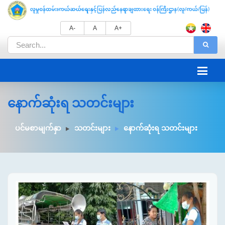
A-
A
A+
နောက်ဆုံးရ သတင်းများ
ပင်မစာမျက်နှာ
သတင်းများ
နောက်ဆုံးရ သတင်းများ