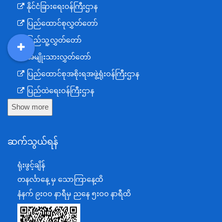
နိုင်ငံခြားရေးဝန်ကြီးဌာန
ပြည်ထောင်စုလွှတ်တော်
ပြည်သူ့လွှတ်တော်
အမျိုးသားလွှတ်တော်
DDM
MOS
DSW
DOR
ပြည်ထောင်စုအစိုးရအဖွဲ့ရုံးဝန်ကြီးဌာန
ပြည်ထဲရေးဝန်ကြီးဌာန
Show more
ကာကွယ်ရေးဝန်ကြီးဌာန
နယ်စပ်ရေးရာဝန်ကြီးဌာန
ဆက်သွယ်ရန်
စီမံကိန်း၊ဘဏ္ဍာရေးနှင့်စက်မှုဝန်ကြီးဌာန
ရင်းနှီးမြှုပ်နှံမှုနှင့် နိုင်ငံခြားစီးပွားဆက်သွယ်ရေးဝန်ကြီးဌာန
ရုံးဖွင့်ချိန်
အပြည်ပြည်ဆိုင်ရာပူးပေါင်းဆောင်ရွက်ရေးဝန်ကြီးဌာန
တနင်္လာနေ့ မှ သောကြာနေ့ထိ
ပြန်ကြားရေးဝန်ကြီးဌာန
နံနက် ၉းဝ၀ နာရီမှ ညနေ ၅းဝ၀ နာရီထိ
သာသနာရေးနှင့် ယဉ်ကျေးမှုဝန်ကြီးဌာန