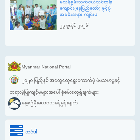
မသန်စွမ်းသက်ငယ်သင်တန်း
ကျောင်း(နေပြည်တော်) ဖွင့်ပွဲ
အခမ်းအနား ကျင်းပ
၂၇ ဇူလိုင် ၂၀၂၆
Myanmar National Portal
၂၀၂၀ ပြည့်နှစ် အထွေထွေရွေးကောက်ပွဲ မဲမသမာမှုနှင့်
တရားမဲ့ပြုကျင့်မှုများအပေါ် စုံစမ်းတွေ့ရှိချက်များ
နေ့စဉ်မိုးလေဝသခန့်မှန်းချက်
တင်ဒါ