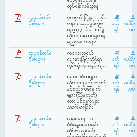
လုပ်ငန်းလမ်းညွှန်
လူမှုဝန်ထမ်း
မူလတန်းကြိုကျောင်း
ဦးစီးဌာန
တည်ထောင်ဖွင့်လှစ်
ဖတ်
ဒေါင်း
မည့် ပုဂ္ဂိုလ်များသိရှိ
ရန်
လုပ်
လိုက်နာဆောင်ရွက်ရ
မည့်အချက်များ
လူမှုဝန်ထမ်း
ကလေးသူငယ်
ဦးစီးဌာန
မွေးစားခြင်းဆိုင်ရာ
ဖတ်
ဒေါင်း
လုပ်ထုံးလုပ်နည်းများ
ရန်
လုပ်
လူမှုဝန်ထမ်း
မွေးစားမိဘများ
ဦးစီးဌာန
လိုက်နာရမည့် တာဝန်
ဖတ်
ဒေါင်း
နှင့်စည်းကမ်းချက်
ရန်
လုပ်
များ (သို့မဟုတ်)
တားမြစ်ချက်များ
သတ်မှတ်ခြင်း
လူမှုဝန်ထမ်း
လူမှုရေးရာဖြစ်ရပ်
ဦးစီးဌာန
စီမံခန့်ခွဲရေးစနစ်
ဖတ်
ဒေါင်း
ဆိုင်ရာ လုပ်ငန်း
ရန်
လုပ်
အကောင်အထည်ဖော်