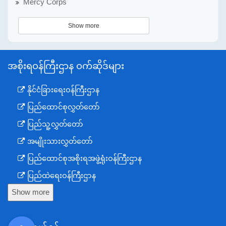
Mercy Corps
Show more
အစိုးရဝန်ကြီးဌာန ဝက်ဆိုဒ်များ
နိုင်ငံခြားရေးဝန်ကြီးဌာန
ပြည်ထောင်စုလွှတ်တော်
ပြည်သူ့လွှတ်တော်
အမျိုးသားလွှတ်တော်
ပြည်ထောင်စုအစိုးရအဖွဲ့ရုံးဝန်ကြီးဌာန
ပြည်ထဲရေးဝန်ကြီးဌာန
Show more
ကာကွယ်ရေးဝန်ကြီးဌာန
နယ်စပ်ရေးရာဝန်ကြီးဌာန