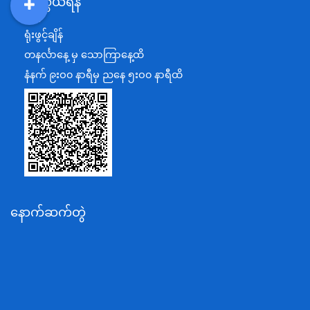
ဆက်သွယ်ရန်
စီမံကိန်း၊ဘဏ္ဍာရေးနှင့်စက်မှုဝန်ကြီးဌာန
DDM
MOS
DSW
DOR
ရင်းနှီးမြှုပ်နှံမှုနှင့် နိုင်ငံခြားစီးပွားဆက်သွယ်ရေးဝန်ကြီးဌာန
ရုံးဖွင့်ချိန်
အပြည်ပြည်ဆိုင်ရာပူးပေါင်းဆောင်ရွက်ရေးဝန်ကြီးဌာန
တနင်္လာနေ့ မှ သောကြာနေ့ထိ
ပြန်ကြားရေးဝန်ကြီးဌာန
နံနက် ၉းဝ၀ နာရီမှ ညနေ ၅းဝ၀ နာရီထိ
သာသနာရေးနှင့် ယဉ်ကျေးမှုဝန်ကြီးဌာန
စိုက်ပျိုးရေး၊မွေးမြူရေးနှင့်ဆည်မြောင်းဝန်ကြီးဌာန
ပို့ဆောင်ရေးနှင့်ဆက်သွယ်ရေးဝန်ကြီးဌာန
သယံဇာတနှင့်ပတ်ဝန်းကျင်ထိန်းသိမ်းရေးဝန်ကြီးဌာန
လျှပ်စစ်နှင့်စွမ်းအင်ဝန်ကြီးဌာန
နောက်ဆက်တွဲ
အလုပ်သမား၊လူဝင်မှုကြီးကြပ်ရေးနှင့်ပြည်သူ့အင်အား
ဝန်ကြီးဌာန
စီးပွားရေးနှင့်ကူးသန်းရောင်းဝယ်ရေးဝန်ကြီးဌာန
ပညာရေးဝန်ကြီးဌာန
ကျန်းမာရေးနှင့်အားကစားဝန်ကြီးဌာန