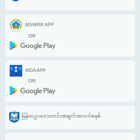
MSWRR APP
OR
MDA APP
OR
မြန်မာဥပဒေသတင်းအချက်အလက်စနစ်