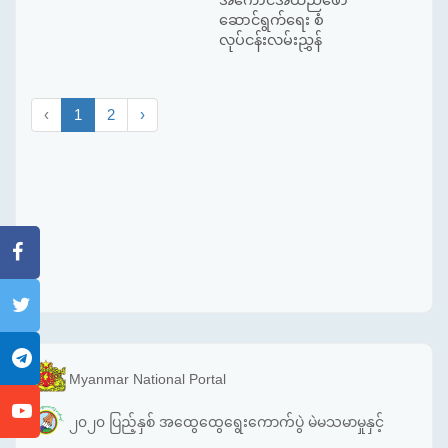
ဆောင်ရွက်ရေး စံ
လုပ်ငန်းလမ်းညွှန်
‹
1
2
›
Myanmar National Portal
၂၀၂၀ ပြည့်နှစ် အထွေထွေရွေးကောက်ပွဲ မဲမသမာမှုနှင့်