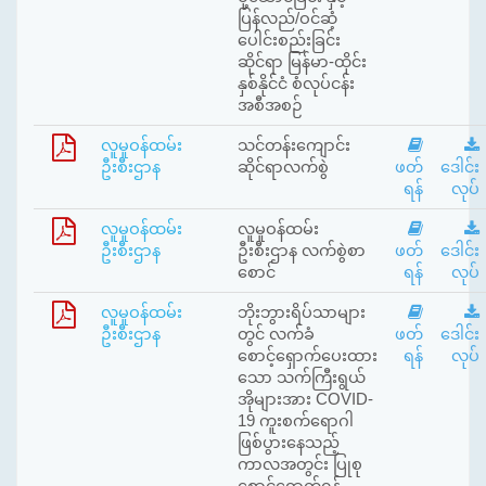
ပြန်လည်/ဝင်ဆံ့
ပေါင်းစည်းခြင်း
ဆိုင်ရာ မြန်မာ-ထိုင်း
နှစ်နိုင်ငံ စံလုပ်ငန်း
အစီအစဉ်
လူမှုဝန်ထမ်း
သင်တန်းကျောင်း
ဦးစီးဌာန
ဆိုင်ရာလက်စွဲ
ဖတ်
ဒေါင်း
ရန်
လုပ်
လူမှုဝန်ထမ်း
လူမှုဝန်ထမ်း
ဦးစီးဌာန
ဦးစီးဌာန လက်စွဲစာ
ဖတ်
ဒေါင်း
စောင်
ရန်
လုပ်
လူမှုဝန်ထမ်း
ဘိုးဘွားရိပ်သာများ
ဦးစီးဌာန
တွင် လက်ခံ
ဖတ်
ဒေါင်း
စောင့်ရှောက်ပေးထား
ရန်
လုပ်
သော သက်ကြီးရွယ်
အိုများအား COVID-
19 ကူးစက်ရောဂါ
ဖြစ်ပွားနေသည့်
ကာလအတွင်း ပြုစု
စောင့်ရှောက်ရန်