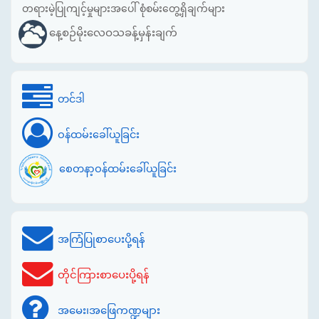
တရားမဲ့ပြုကျင့်မှုများအပေါ် စုံစမ်းတွေ့ရှိချက်များ
နေ့စဉ်မိုးလေဝသခန့်မှန်းချက်
တင်ဒါ
ဝန်ထမ်းခေါ်ယူခြင်း
စေတနာ့ဝန်ထမ်းခေါ်ယူခြင်း
အကြံပြုစာပေးပို့ရန်
တိုင်ကြားစာပေးပို့ရန်
အမေး၊အဖြေကဏ္ဍများ