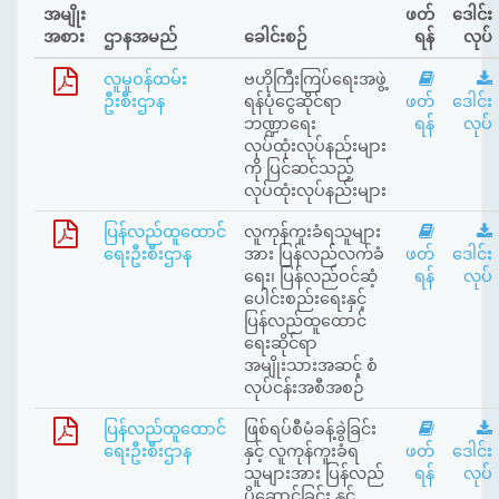
အမျိုး
ဖတ်
ဒေါင်း
အစား
ဌာနအမည်
ခေါင်းစဉ်
ရန်
လုပ်
လူမှုဝန်ထမ်း
ဗဟိုကြီးကြပ်ရေးအဖွဲ့
ဦးစီးဌာန
ရန်ပုံငွေဆိုင်ရာ
ဖတ်
ဒေါင်း
ဘဏ္ဍာရေး
ရန်
လုပ်
လုပ်ထုံးလုပ်နည်းများ
ကို ပြင်ဆင်သည့်
လုပ်ထုံးလုပ်နည်းများ
ပြန်လည်ထူထောင်
လူကုန်ကူးခံရသူများ
ရေးဦးစီးဌာန
အား ပြန်လည်လက်ခံ
ဖတ်
ဒေါင်း
ရေး၊ ပြန်လည်ဝင်ဆံ့
ရန်
လုပ်
ပေါင်းစည်းရေးနှင့်
ပြန်လည်ထူထောင်
ရေးဆိုင်ရာ
အမျိုးသားအဆင့် စံ
လုပ်ငန်းအစီအစဉ်
ပြန်လည်ထူထောင်
ဖြစ်ရပ်စီမံခန့်ခွဲခြင်း
ရေးဦးစီးဌာန
နှင့် လူကုန်ကူးခံရ
ဖတ်
ဒေါင်း
သူများအား ပြန်လည်
ရန်
လုပ်
ပို့ဆောင်ခြင်း နှင့်