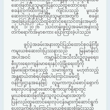
ဆေးဖြတ်ပြီးသူများပြန်လည်ထူထောင်ရေး
စခန်း(ဝက်ထီးကန်)၌ ကျင်းပသည့် မူးယစ်
ဆေးဝါးသုံးစွဲမှုဖြတ်ပြီးသူများအတွက် စခန်း
အခြေပြုပြန်လည်ထူထောင်ရေးသင်တန်းအမှတ်
စဉ်( ၁/၂၀၂၆ )သင်တန်းဖွင့်ပွဲအခမ်းအနားသို့
တက်ရောက်အမှာစကား ပြောကြားခဲ့ပါသည်။
ဖွင့်ပွဲအခမ်းအနားတွင်ပြည်ထောင်စုဝန်ကြီး
ကမူးယစ်ဆေးဝါးပြဿနာသည် မြန်မာနိုင်ငံ
အပါအဝင် ကမ္ဘာ့နိုင်ငံအသီးသီး၌လူမှုရေး၊
စီးပွားရေး၊ကျန်းမာရေးနှင့်လုံခြုံရေးတို့ကို
ခြိမ်းခြောက်နေသည့် သမားရိုးကျ မဟုတ်သည့်
အန္တရာယ်တစ်ရပ်ဖြစ်ပါကြောင်း၊မိမိတို့
ဝန်ကြီးဌာနအနေဖြင့် လူမှုကာကွယ်စောင့်ရှောက်
ရေးလုပ်ငန်းများဆောင်ရွက်လျက်ရှိရာတွင်
မူးယစ်ဆေးဖြတ်ပြီးသူလူငယ်များအတွက်
ပြန်လည်ထူထောင်ရေးလုပ်ငန်းများကိုဆောင်ရွက်
ပေးလျက်ရှိပါကြောင်း၊မူးယစ်ဆေးစွဲခြင်းသည်