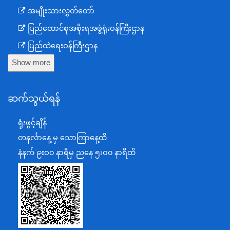
အမျိုးသားလွှတ်တော်
ပြည်ထောင်စုအစိုးရအဖွဲ့ရုံးဝန်ကြီးဌာန
ပြည်ထဲရေးဝန်ကြီးဌာန
Show more
ကာကွယ်ရေးဝန်ကြီးဌာန
နယ်စပ်ရေးရာဝန်ကြီးဌာန
ဆက်သွယ်ရန်
စီမံကိန်း၊ဘဏ္ဍာရေးနှင့်စက်မှုဝန်ကြီးဌာန
ရင်းနှီးမြှုပ်နှံမှုနှင့် နိုင်ငံခြားစီးပွားဆက်သွယ်ရေးဝန်ကြီးဌာန
ရုံးဖွင့်ချိန်
အပြည်ပြည်ဆိုင်ရာပူးပေါင်းဆောင်ရွက်ရေးဝန်ကြီးဌာန
တနင်္လာနေ့ မှ သောကြာနေ့ထိ
ပြန်ကြားရေးဝန်ကြီးဌာန
နံနက် ၉းဝ၀ နာရီမှ ညနေ ၅းဝ၀ နာရီထိ
သာသနာရေးနှင့် ယဉ်ကျေးမှုဝန်ကြီးဌာန
စိုက်ပျိုးရေး၊မွေးမြူရေးနှင့်ဆည်မြောင်းဝန်ကြီးဌာန
ပို့ဆောင်ရေးနှင့်ဆက်သွယ်ရေးဝန်ကြီးဌာန
သယံဇာတနှင့်ပတ်ဝန်းကျင်ထိန်းသိမ်းရေးဝန်ကြီးဌာန