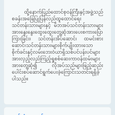
ထို့နောက်ပြည်ထောင်စုဝန်ကြီးနှင့်အဖွဲ့သည်
စခန်းအခြေပြုပြန်လည်ထူထောင်ရေး
သင်တန်းသားများနှင့် မိဘအပ်သင်တန်းသားများ
အားနွေးနွေးထွေးထွေးတွေ့ဆုံအားပေးစကားပြော
ကြားခြင်း၊ သင်တန်းအိပ်ဆောင်၊ ထမင်းစား
ဆောင်၊သင်တန်းသားများစိုက်ပျိုးထားသော
စိုက်ခင်းနှင့်လမ်းဘေးဝဲယာရှိသစ်ပင်ပန်းပင်များ
အားလှည့်လည်ကြည့်ရှုစစ်ဆေးကာဝန်ထမ်းများ
အားတွေ့ဆုံ၍ လိုအပ်သည်များဖြည့်ဆည်း
ပေါင်းစပ်ဆောင်ရွက်ပေးခဲ့ကြောင်းသတင်းရရှိခဲ့
ပါသည်။