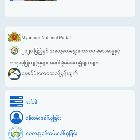
Myanmar National Portal
၂၀၂၀ ပြည့်နှစ် အထွေထွေရွေးကောက်ပွဲ မဲမသမာမှုနှင့်
တရားမဲ့ပြုကျင့်မှုများအပေါ် စုံစမ်းတွေ့ရှိချက်များ
နေ့စဉ်မိုးလေဝသခန့်မှန်းချက်
တင်ဒါ
ဝန်ထမ်းခေါ်ယူခြင်း
စေတနာ့ဝန်ထမ်းခေါ်ယူခြင်း