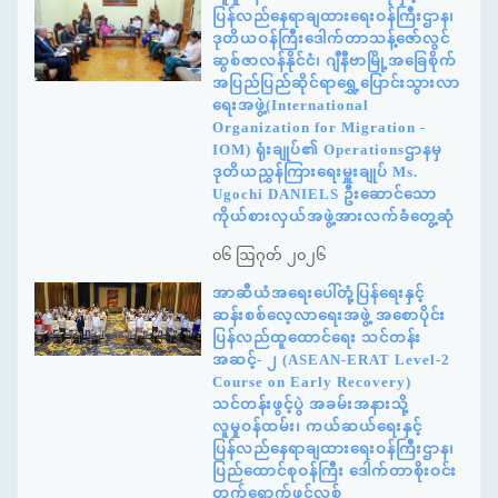
ပြန်လည်နေရာချထားရေးဝန်ကြီးဌာန၊
ဒုတိယဝန်ကြီးဒေါက်တာသန့်ဇော်လွင်
ဆွစ်ဇာလန်နိုင်ငံ၊ ဂျီနီဗာမြို့အခြေစိုက်
အပြည်ပြည်ဆိုင်ရာရွှေ့ပြောင်းသွားလာ
ရေးအဖွဲ့(International
Organization for Migration -
IOM) ရုံးချုပ်၏ Operationsဌာနမှ
ဒုတိယညွှန်ကြားရေးမှူးချုပ် Ms.
Ugochi DANIELS ဦးဆောင်သော
ကိုယ်စားလှယ်အဖွဲ့အားလက်ခံတွေ့ဆုံ
၀၆ ဩဂုတ် ၂၀၂၆
အာဆီယံအရေးပေါ်တုံ့ပြန်ရေးနှင့်
ဆန်းစစ်လေ့လာရေးအဖွဲ့ အစောပိုင်း
ပြန်လည်ထူထောင်ရေး သင်တန်း
အဆင့်- ၂ (ASEAN-ERAT Level-2
Course on Early Recovery)
သင်တန်းဖွင့်ပွဲ အခမ်းအနားသို့
လူမှုဝန်ထမ်း၊ ကယ်ဆယ်ရေးနှင့်
ပြန်လည်နေရာချထားရေးဝန်ကြီးဌာန၊
ပြည်ထောင်စုဝန်ကြီး ဒေါက်တာစိုးဝင်း
တက်ရောက်ဖွင့်လှစ်