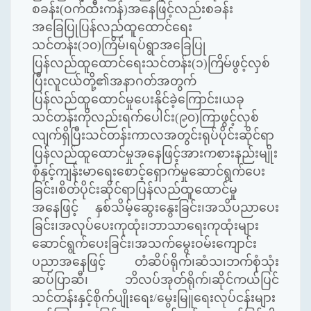
စခန်း(ဝက်ထီးကန်)အနေဖြင့်လည်းစခန်း
အခြေပြုပြန်လည်ထူထောင်ရေး
သင်တန်း(၁၀)ကြိမ်၊ရပ်ရွာအခြေပြု
ပြန်လည်ထူထောင်ရေးသင်တန်း(၁)ကြိမ်ဖွင့်လှစ်
ပြီးလူငယ်တို့၏အနာဂတ်အတွက်
ပြန်လည်ထူထောင်မှုပေးနိုင်ခဲ့ကြောင်း၊ယခု
သင်တန်းကိုလည်းရက်ပေါင်း(၉၀)ကြာဖွင့်လှစ်
လျက်ရှိပြီးသင်တန်းကာလအတွင်းရုပ်ပိုင်းဆိုင်ရာ
ပြန်လည်ထူထောင်မှုအနေဖြင့်အားကစားနည်းမျိုး
စုံနှင့်ကျန်းမာရေးစောင့်ရှောက်မှုဆောင်ရွက်ပေး
ခြင်း၊စိတ်ပိုင်းဆိုင်ရာပြန်လည်ထူထောင်မှု
အနေဖြင့် နှစ်သိမ့်ဆွေးနွေးခြင်း၊အသိပညာပေး
ခြင်း၊အလုပ်ပေးကုထုံး၊ဘာသာရေးကုထုံးများ
ဆောင်ရွက်ပေးခြင်း၊အသက်မွေးဝမ်းကျောင်း
ပညာအနေဖြင့် တံဆိပ်ရိုက်၊ဆံသ၊ဘက်စုံသုံး
ဆပ်ပြာဆီ၊ ဘိလပ်အုတ်ရိုက်၊ဆိုင်ကယ်ပြင်
သင်တန်းနှင့်စိုက်ပျိုးရေး/မွေးမြူရေးလုပ်ငန်းများ