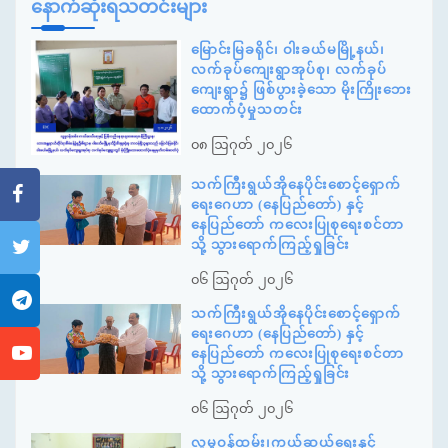
နောက်ဆုံးရသတင်းများ
မြောင်းမြခရိုင်၊ ဝါးခယ်မမြို့နယ်၊
လက်ခုပ်ကျေးရွာအုပ်စု၊ လက်ခုပ်
ကျေးရွာ၌ ဖြစ်ပွားခဲ့သော မိုးကြိုးဘေး
ထောက်ပံ့မှုသတင်း
၀၈ ဩဂုတ် ၂၀၂၆
သက်ကြီးရွယ်အိုနေပိုင်းစောင့်ရှောက်
ရေးဂေဟာ (နေပြည်တော်) နှင့်
နေပြည်တော် ကလေးပြုစုရေးစင်တာ
သို့ သွားရောက်ကြည့်ရှုခြင်း
၀၆ ဩဂုတ် ၂၀၂၆
သက်ကြီးရွယ်အိုနေပိုင်းစောင့်ရှောက်
ရေးဂေဟာ (နေပြည်တော်) နှင့်
နေပြည်တော် ကလေးပြုစုရေးစင်တာ
သို့ သွားရောက်ကြည့်ရှုခြင်း
၀၆ ဩဂုတ် ၂၀၂၆
လူမှုဝန်ထမ်း၊ကယ်ဆယ်ရေးနှင့်