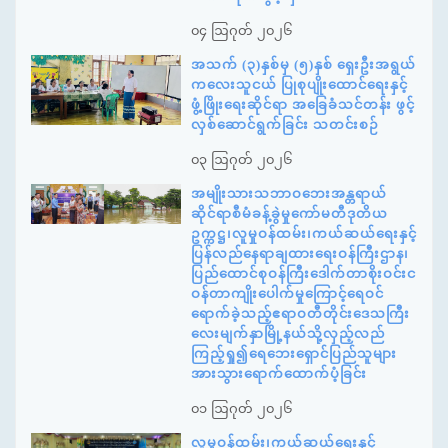
၀၄ ဩဂုတ် ၂၀၂၆
အသက် (၃)နှစ်မှ (၅)နှစ် ရှေးဦးအရွယ်
ကလေးသူငယ် ပြုစုပျိုးထောင်ရေးနှင့်
ဖွံ့ဖြိုးရေးဆိုင်ရာ အခြေခံသင်တန်း ဖွင့်
လှစ်ဆောင်ရွက်ခြင်း သတင်းစဉ်
၀၃ ဩဂုတ် ၂၀၂၆
အမျိုးသားသဘာဝဘေးအန္တရာယ်
ဆိုင်ရာစီမံခန့်ခွဲမှုကော်မတီဒုတိယ
ဥက္ကဋ္ဌ၊လူမှုဝန်ထမ်း၊ကယ်ဆယ်ရေးနှင့်
ပြန်လည်နေရာချထားရေးဝန်ကြီးဌာန၊
ပြည်ထောင်စုဝန်ကြီးဒေါက်တာစိုးဝင်းင
ဝန်တာကျိုးပေါက်မှုကြောင့်ရေဝင်
ရောက်ခဲ့သည့်ဧရာဝတီတိုင်းဒေသကြီး
လေးမျက်နှာမြို့နယ်သို့လှည့်လည်
ကြည့်ရှု၍ရေဘေးရှောင်ပြည်သူများ
အားသွားရောက်ထောက်ပံ့ခြင်း
၀၁ ဩဂုတ် ၂၀၂၆
လူမှုဝန်ထမ်း၊ကယ်ဆယ်ရေးနှင့်