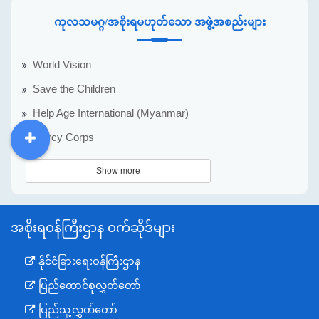
ကုလသမဂ္ဂ/အစိုးရမဟုတ်သော အဖွဲ့အစည်းများ
World Vision
Save the Children
Help Age International (Myanmar)
Mercy Corps
DDM
MOS
DSW
DOR
Show more
အစိုးရဝန်ကြီးဌာန ဝက်ဆိုဒ်များ
နိုင်ငံခြားရေးဝန်ကြီးဌာန
ပြည်ထောင်စုလွှတ်တော်
ပြည်သူ့လွှတ်တော်