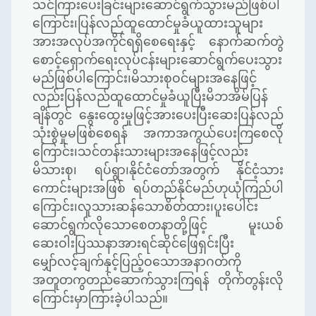
သင်ကြားပေးခြင်းများဆောင်ရွက်သွားမည်ဖြစ်ပါ
ကြောင်း၊ပြန်လည်ထူထောင်မှုခံယူထားသူများ
အားအလုပ်အကိုင်ရရှိစေရေးနှင့် နောက်ဆက်တွဲ
စောင့်ရှောက်ရေးလုပ်ငန်းများဆောင်ရွက်ပေးသွား
မည်ဖြစ်ပါကြောင်း၊မိသားစုဝင်များအနေဖြင့်
လည်းပြန်လည်ထူထောင်မှုခံယူပြီးမိဘအိမ်ပြန်
ချိန်တွင် နွေးထွေးမှုဖြင့်အားပေးပြီးဆေးပြန်လည်
သုံးစွဲမှုမဖြစ်စေရန် အကာအကွယ်ပေးကြစေလို
ကြောင်း၊သင်တန်းသားများအနေဖြင့်လည်း
မိသားစု၊ ရပ်ရွာ၊နိုင်ငံတော်အတွက် နိုင်ငံ့သား
ကောင်းများအဖြစ် ရပ်တည်နိုင်မည်ဟုယုံကြည်ပါ
ကြောင်း၊လူသားဆန်သောစိတ်ထား၊ပူးပေါင်း
ဆောင်ရွက်လိုသောစေတနာတို့ဖြင့် မူးယစ်
ဆေးဝါးပြဿနာအားရင်ဆိုင်ဖြေရှင်းပြီး
မျှော်လင့်ချက်နှင့်ပြည့်ဝသောအနာဂတ်ကို
အတူတကွတည်ဆောက်သွားကြရန် တိုက်တွန်းလို
ကြောင်းမှာကြားခဲ့ပါသည်။