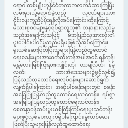
ရောဂါတစ်မျိုးဟုနိုင်ငံတကာကလက်ခံထားကြပြီး
လမ်းမှားသို့ရောက်ခဲ့သည့် လူငယ်များအား
ဝိုင်းဝန်းကူညီပံ့ပိုးရန်လိုအပ်ကြောင်း၊ထို့ကြောင့်
မိသားစုဝင်များနှင့်ရပ်ရွာလူထု၏ စာနာနားလည်မှု
သည်အရေးကြီးသဖြင့် မိဘပြည်သူအားလုံး၏
ပူးပေါင်းပါဝင်မှုသည်မရှိမဖြစ်လိုအပ်ကြောင်း၊
မူးယစ်ဆေးဖြတ်ပြီးသူများပြန်လည်ထူထောင်
ရေးစခန်းများအားဝက်ထီးကန်အပါအဝင် ရန်ကုန်၊
မန္တလေး၊မြစ်ကြီးနား၊ကျိုင်းတုံ၊ တာချီလိတ်၊ နမ့်
လတ်၊ ဘားအံဒေသများ၌ဖွင့်လှစ်၍
ပြန်လည်ထူထောင်ရေးလုပ်ငန်းများဆောင်ရွက်
လျက်ရှိပါကြောင်း၊ အဆိုပါစခန်းများတွင် စခန်း
အခြေပြုပြန်လည်ထူထောင်ရေးသင်တန်း၊ ရပ်ရွာ
အခြေပြုပြန်လည်ထူထောင်ရေးသင်တန်း၊
စေတနာ့ဝန်ထမ်းမူးယစ်ကြီးကြပ်ရေးမှူးသင်တန်း
များဖွင့်လှစ်ပေးလျက်ရှိပါကြောင်း၊မူးယစ်ဆေး
ဖြတ်ပြီးသူများပြန်လည်ထူထောင်ရေး