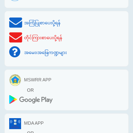
အကြံပြုစာပေးပို့ရန်
တိုင်ကြားစာပေးပို့ရန်
အမေး၊အဖြေကဏ္ဍများ
MSWRR APP
OR
MDA APP