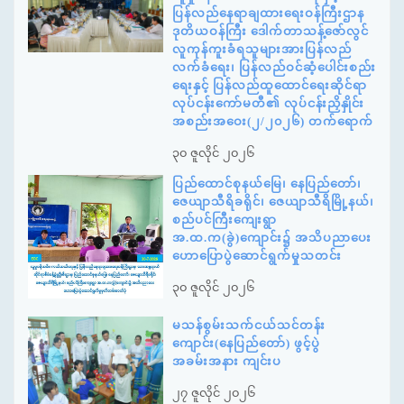
ပြန်လည်နေရာချထားရေးဝန်ကြီးဌာန
ဒုတိယဝန်ကြီး ဒေါက်တာသန့်ဇော်လွင်
လူကုန်ကူးခံရသူများအားပြန်လည်
လက်ခံရေး၊ ပြန်လည်ဝင်ဆံ့ပေါင်းစည်း
ရေးနှင့် ပြန်လည်ထူထောင်ရေးဆိုင်ရာ
လုပ်ငန်းကော်မတီ၏ လုပ်ငန်းညှိနှိုင်း
အစည်းအဝေး(၂/၂၀၂၆) တက်ရောက်
၃၀ ဇူလိုင် ၂၀၂၆
ပြည်ထောင်စုနယ်မြေ၊ နေပြည်တော်၊
ဇေယျာသီရိခရိုင်၊ ဇေယျာသီရိမြို့နယ်၊
စည်ပင်ကြီးကျေးရွာ
အ.ထ.က(ခွဲ)ကျောင်း၌ အသိပညာပေး
ဟောပြောပွဲဆောင်ရွက်မှုသတင်း
၃၀ ဇူလိုင် ၂၀၂၆
မသန်စွမ်းသက်ငယ်သင်တန်း
ကျောင်း(နေပြည်တော်) ဖွင့်ပွဲ
အခမ်းအနား ကျင်းပ
၂၇ ဇူလိုင် ၂၀၂၆