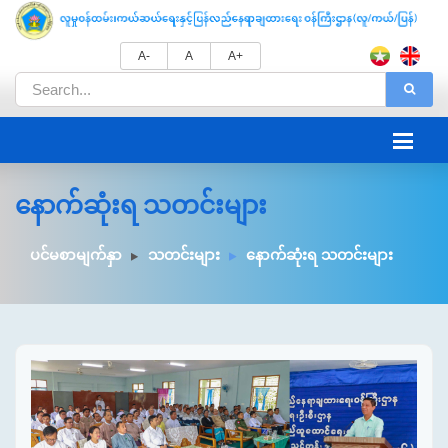
A-
A
A+
နောက်ဆုံးရ သတင်းများ
ပင်မစာမျက်နှာ
သတင်းများ
နောက်ဆုံးရ သတင်းများ