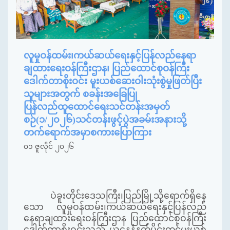
လူမှုဝန်ထမ်း၊ကယ်ဆယ်ရေးနှင့်ပြန်လည်နေရာ
ချထားရေးဝန်ကြီးဌာန၊ ပြည်ထောင်စုဝန်ကြီး
ဒေါက်တာစိုးဝင်း မူးယစ်ဆေးဝါးသုံးစွဲမှုဖြတ်ပြီး
သူများအတွက် စခန်းအခြေပြု
ပြန်လည်ထူထောင်ရေးသင်တန်းအမှတ်
စဉ်(၁/၂၀၂၆)သင်တန်းဖွင့်ပွဲအခမ်းအနားသို့
တက်ရောက်အမှာစကားပြောကြား
၀၁ ဇူလိုင် ၂၀၂၆
ပဲခူးတိုင်းဒေသကြီး၊ပြည်မြို့သို့ရောက်ရှိနေ
သော လူမှုဝန်ထမ်း၊ကယ်ဆယ်ရေးနှင့်ပြန်လည်
နေရာချထားရေးဝန်ကြီးဌာန ပြည်ထောင်စုဝန်ကြီး
ဒေါက်တာစိုးဝင်းသည် ယနေ့နံနက်ပိုင်းတွင်မူးယစ်