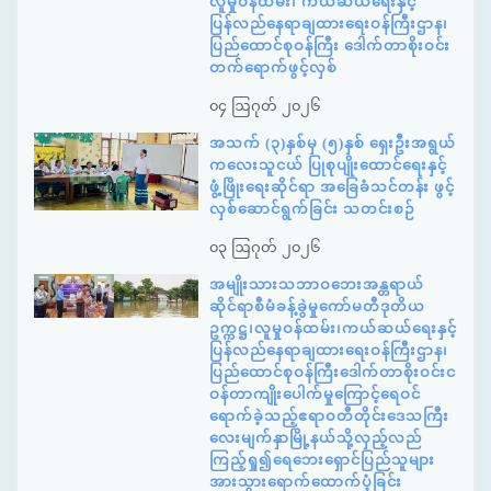
လူမှုဝန်ထမ်း၊ ကယ်ဆယ်ရေးနှင့်
ပြန်လည်နေရာချထားရေးဝန်ကြီးဌာန၊
ပြည်ထောင်စုဝန်ကြီး ဒေါက်တာစိုးဝင်း
တက်ရောက်ဖွင့်လှစ်
၀၄ ဩဂုတ် ၂၀၂၆
အသက် (၃)နှစ်မှ (၅)နှစ် ရှေးဦးအရွယ်
ကလေးသူငယ် ပြုစုပျိုးထောင်ရေးနှင့်
ဖွံ့ဖြိုးရေးဆိုင်ရာ အခြေခံသင်တန်း ဖွင့်
လှစ်ဆောင်ရွက်ခြင်း သတင်းစဉ်
၀၃ ဩဂုတ် ၂၀၂၆
အမျိုးသားသဘာဝဘေးအန္တရာယ်
ဆိုင်ရာစီမံခန့်ခွဲမှုကော်မတီဒုတိယ
ဥက္ကဋ္ဌ၊လူမှုဝန်ထမ်း၊ကယ်ဆယ်ရေးနှင့်
ပြန်လည်နေရာချထားရေးဝန်ကြီးဌာန၊
ပြည်ထောင်စုဝန်ကြီးဒေါက်တာစိုးဝင်းင
ဝန်တာကျိုးပေါက်မှုကြောင့်ရေဝင်
ရောက်ခဲ့သည့်ဧရာဝတီတိုင်းဒေသကြီး
လေးမျက်နှာမြို့နယ်သို့လှည့်လည်
ကြည့်ရှု၍ရေဘေးရှောင်ပြည်သူများ
အားသွားရောက်ထောက်ပံ့ခြင်း