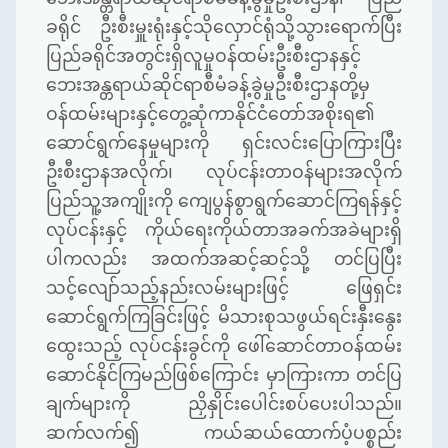
ခရိုင် ဦးစီးမှူးရုံးနှင့်သိုလှောင်ရုံသို့သွားရောက်ပြီး
ပြည်ခရိုင်အတွင်းရှိလူမှုဝန်ထမ်းဦးစီးဌာနနှင့်
ဘေးအန္တရာယ်ဆိုင်ရာစီမံခန့်ခွဲမှုဦးစီးဌာနတို့မှ
ဝန်ထမ်းများနှင့်တွေ့ဆုံကာနိုင်ငံတော်အစိုးရ၏
ဆောင်ရွက်နေမှုများကို ရှင်းလင်းပြောကြားပြီး
ဦးစီးဌာနအလိုက်၊ လုပ်ငန်းတာဝန်များအလိုက်
ပြည်သူ့အကျိုးကို ကျေပွန်စွာရွက်ဆောင်ကြရန်နှင့်
လုပ်ငန်းနှင့် ကိုယ်ရေးကိုယ်တာအခက်အခဲများရှိ
ပါကလည်း အထက်အဆင့်ဆင့်သို့ တင်ပြပြီး
သင့်လျော်သည့်နည်းလမ်းများဖြင့် ဖြေရှင်း
ဆောင်ရွက်ကြခြင်းဖြင့် မိသားစုသဖွယ်ရင်းနှီးနွေး
ထွေးသည့် လုပ်ငန်းခွင်ကို ဖေါ်ဆောင်တာဝန်ထမ်း
ဆောင်နိုင်ကြမည်ဖြစ်ကြောင်း မှာကြားကာ တင်ပြ
ချက်များကို ညှိနှိုင်းပေါင်းစပ်ပေးပါသည်။
ဆက်လက်၍ ကယ်ဆယ်ထောက်ပံ့ပစ္စည်း