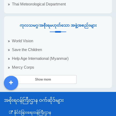
Thai Meteorological Department
ကုလသမဂ္ဂ/အစိုးရမဟုတ်သော အဖွဲ့အစည်းများ
World Vision
Save the Children
Help Age International (Myanmar)
Mercy Corps
Show more
DDM
MOS
DSW
DOR
အစိုးရဝန်ကြီးဌာန ဝက်ဆိုဒ်များ
နိုင်ငံခြားရေးဝန်ကြီးဌာန