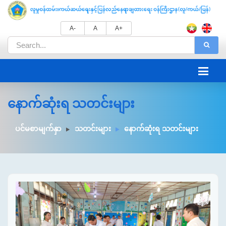
A-
A
A+
နောက်ဆုံးရ သတင်းများ
ပင်မစာမျက်နှာ
သတင်းများ
နောက်ဆုံးရ သတင်းများ