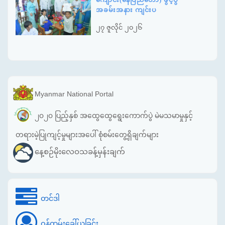
အခမ်းအနား ကျင်းပ
၂၇ ဇူလိုင် ၂၀၂၆
Myanmar National Portal
၂၀၂၀ ပြည့်နှစ် အထွေထွေရွေးကောက်ပွဲ မဲမသမာမှုနှင့်
တရားမဲ့ပြုကျင့်မှုများအပေါ် စုံစမ်းတွေ့ရှိချက်များ
နေ့စဉ်မိုးလေဝသခန့်မှန်းချက်
တင်ဒါ
ဝန်ထမ်းခေါ်ယူခြင်း