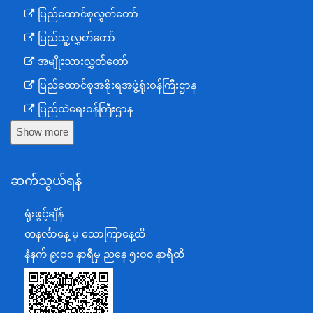
ပြည်ထောင်စုလွှတ်တော်
ပြည်သူ့လွှတ်တော်
အမျိုးသားလွှတ်တော်
ပြည်ထောင်စုအစိုးရအဖွဲ့ရုံးဝန်ကြီးဌာန
ပြည်ထဲရေးဝန်ကြီးဌာန
Show more
ကာကွယ်ရေးဝန်ကြီးဌာန
နယ်စပ်ရေးရာဝန်ကြီးဌာန
ဆက်သွယ်ရန်
စီမံကိန်း၊ဘဏ္ဍာရေးနှင့်စက်မှုဝန်ကြီးဌာန
ရင်းနှီးမြှုပ်နှံမှုနှင့် နိုင်ငံခြားစီးပွားဆက်သွယ်ရေးဝန်ကြီးဌာန
ရုံးဖွင့်ချိန်
အပြည်ပြည်ဆိုင်ရာပူးပေါင်းဆောင်ရွက်ရေးဝန်ကြီးဌာန
တနင်္လာနေ့ မှ သောကြာနေ့ထိ
ပြန်ကြားရေးဝန်ကြီးဌာန
နံနက် ၉းဝ၀ နာရီမှ ညနေ ၅းဝ၀ နာရီထိ
သာသနာရေးနှင့် ယဉ်ကျေးမှုဝန်ကြီးဌာန
စိုက်ပျိုးရေး၊မွေးမြူရေးနှင့်ဆည်မြောင်းဝန်ကြီးဌာန