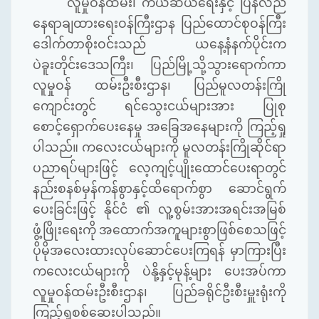
လူမှုဝန်ထမ်း၊ ကယ်ဆယ်ရေးနှင့် ပြန်လည်
နေရာချထားရေးဝန်ကြီးဌာန ပြည်ထောင်စုဝန်ကြီး
ဒေါက်တာစိုးဝင်းသည် ယနေ့နံနက်ပိုင်းက
ပဲခူးတိုင်းဒေသကြီး၊ ပြည်မြို့သို့သွားရောက်ကာ
လူမှုဝန် ထမ်းဦးစီးဌာန၊ ပြည်မူလတန်းကြို
ကျောင်းတွင် ရင်သွေးငယ်များအား ပြုစု
စောင့်ရှောက်ပေးနေမှု အခြေအနေများကို ကြည့်ရှု
ပါသည်။ ကလေးငယ်များကို မူလတန်းကြိုဆိုင်ရာ
ပညာရပ်များဖြင့် လေ့ကျင့်ပျိုးထောင်ပေးရာတွင်
နည်းစနစ်မှန်ကန်စွာနှင့်ထိရောက်စွာ ဆောင်ရွက်
ပေးခြင်းဖြင့် နိုင်ငံ ၏ လူ့စွမ်းအားအရင်းအမြစ်
ဖွံ့ဖြိုးရေးကို အထောက်အကူများစွာဖြစ်စေသဖြင့်
ပိုမိုအလေးထားလုပ်ဆောင်ပေးကြရန် မှာကြားပြီး
ကလေးငယ်များကို ပဲနို့နှင့်မုန့်များ ပေးအပ်ကာ
လူမှုဝန်ထမ်းဦးစီးဌာန၊ ပြည်ခရိုင်ဦးစီးမှူးရုံးကို
ကြည့်ရှုစစ်ဆေးပါသည်။