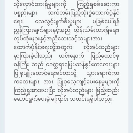
သိုလှောင်ထားရှိမှုများကို ကြည့်ရှုစစ်ဆေးကာ
ပစ္စည်းများ သက်တမ်းပြည့်သုံးစွဲထောက်ပံ့နိုင်
ရေး၊ လေလွင့်ပျက်စီးမှုများ မဖြစ်ပေါ်ရန်
ညွှန်ကြားချက်များနှင့်အညီ ထိန်းသိမ်းထားရှိရေး၊
လုပ်ထုံးများနှင့်အညီဘေးသင့်သူများအား
ထောက်ပံ့နိုင်ရေးတို့အတွက် လိုအပ်သည်များ
မှာကြားခဲ့ပါသည်၊ ယင်းနောက် ပြည်ထောင်စု
ဝန်ကြီး သည် ခေတ္တရာမြေမသန်စွမ်းကလေးများ
ပြုစုပျိူးထောင်ရေးစင်တာသို့ သွားရောက်ကာ
ကလေးများ အား ပြုစုလေ့ကျင့်ပေးနေမှုများကို
ကြည့်ရှုအားပေးပြီး လိုအပ်သည်များ ဖြည့်ဆည်း
ဆောင်ရွက်ပေးခဲ့ ကြောင်း သတင်းရရှိပါသည်။