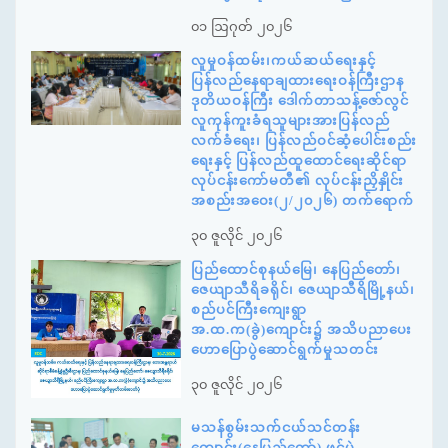
၀၁ ဩဂုတ် ၂၀၂၆
လူမှုဝန်ထမ်း၊ကယ်ဆယ်ရေးနှင့်
ပြန်လည်နေရာချထားရေးဝန်ကြီးဌာန
ဒုတိယဝန်ကြီး ဒေါက်တာသန့်ဇော်လွင်
လူကုန်ကူးခံရသူများအားပြန်လည်
လက်ခံရေး၊ ပြန်လည်ဝင်ဆံ့ပေါင်းစည်း
ရေးနှင့် ပြန်လည်ထူထောင်ရေးဆိုင်ရာ
လုပ်ငန်းကော်မတီ၏ လုပ်ငန်းညှိနှိုင်း
အစည်းအဝေး(၂/၂၀၂၆) တက်ရောက်
၃၀ ဇူလိုင် ၂၀၂၆
ပြည်ထောင်စုနယ်မြေ၊ နေပြည်တော်၊
ဇေယျာသီရိခရိုင်၊ ဇေယျာသီရိမြို့နယ်၊
စည်ပင်ကြီးကျေးရွာ
အ.ထ.က(ခွဲ)ကျောင်း၌ အသိပညာပေး
ဟောပြောပွဲဆောင်ရွက်မှုသတင်း
၃၀ ဇူလိုင် ၂၀၂၆
မသန်စွမ်းသက်ငယ်သင်တန်း
ကျောင်း(နေပြည်တော်) ဖွင့်ပွဲ