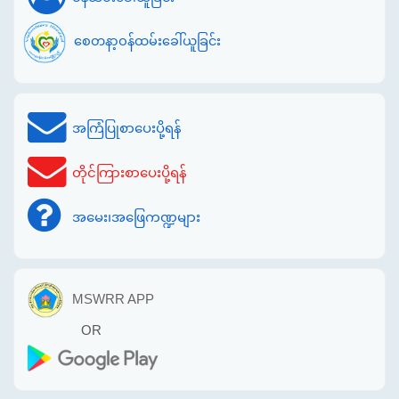
စေတနာ့ဝန်ထမ်းခေါ်ယူခြင်း
အကြံပြုစာပေးပို့ရန်
တိုင်ကြားစာပေးပို့ရန်
အမေး၊အဖြေကဏ္ဍများ
MSWRR APP
OR