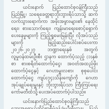
ယင်းနောက် ပြည်ထောင်စုဝန်ကြီးသည်
ပြည်မြို့၊ သရေခေတ္တရာဘိုးဘွားရိပ်သာသို့ ဆက်
လက်သွားရောက်ကာ အဖိုးအဖွားများ၏ နေထိုင်
ရေး၊ စားသောက်ရေး၊ ကျန်းမာရေးစောင့်ရှောက်
ပေးနေမှုများကို ကြည့်ရှုမေးမြန်းပြီး လိုအပ်သည်
များကို ဖြည့်ဆည်းပေါင်းစပ်ပေးကာ
၂၀၂၆-၂၀၂၇ ဘဏ္ဍာရေးနှစ် အတွက်
လူမှုဝန်ထမ်းဦးစီး ဌာနက ထောက်ပံ့သည့် (၁)နှစ်
စာ စားစရိတ်ထောက်ပံ့ငွေ၊ အဝတ်အထည်ဖိုး
ထောက်ပံ့ငွေနှင့် ဂေဟာမှူးလစာ၊ စုစုပေါင်း
ထောက်ပံ့ငွေ ကျပ်(၇၄)သိန်းကျော်ကို ဂေဟာ
အုပ်ချုပ်ရေးမှူးနှင့် ဘိုးဘွားရိပ်သာ ကြီးကြပ်ရေး
ကော်မတီထံသို့ ပေးအပ်ထောက်ပံ့ပါသည်။
ယင်းနောက်ပြည်ထောင်စုဝန်ကြီးသည်
ဘေးအန္တရာယ်ဆိုင်ရာစီမံခန့်ခွဲမှုဦးစီးဌာန၊ ပြည်