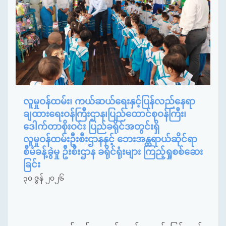
လူမှုဝန်ထမ်း၊ ကယ်ဆယ်ရေးနှင့်ပြန်လည်နေရာ
ချထားရေးဝန်ကြီးဌာန၊ပြည်ထောင်စုဝန်ကြီး၊
ဒေါက်တာစိုးဝင်း ပြည်ခရိုင်အတွင်းရှိ
လူမှုဝန်ထမ်းဦးစီးဌာနနှင့် ဘေးအန္တရာယ်ဆိုင်ရာ
စီမံခန့်ခွဲမှု ဦးစီးဌာန ခရိုင်ရုံးများ ကြည့်ရှုစစ်ဆေး
ခြင်း
၃၀ ဇွန် ၂၀၂၆