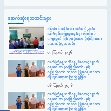
နောက်ဆုံးရသတင်းများ
မြောင်းမြခရိုင်၊ ဝါးခယ်မမြို့နယ်၊
လက်ခုပ်ကျေးရွာအုပ်စု၊ လက်ခုပ်
ကျေးရွာ၌ ဖြစ်ပွားခဲ့သော မိုးကြိုးဘေး
ထောက်ပံ့မှုသတင်း
၀၈ ဩဂုတ် ၂၀၂၆
သက်ကြီးရွယ်အိုနေပိုင်းစောင့်ရှောက်
ရေးဂေဟာ (နေပြည်တော်) နှင့်
နေပြည်တော် ကလေးပြုစုရေးစင်တာ
သို့ သွားရောက်ကြည့်ရှုခြင်း
၀၆ ဩဂုတ် ၂၀၂၆
သက်ကြီးရွယ်အိုနေပိုင်းစောင့်ရှောက်
ရေးဂေဟာ (နေပြည်တော်) နှင့်
နေပြည်တော် ကလေးပြုစုရေးစင်တာ
သို့ သွားရောက်ကြည့်ရှုခြင်း