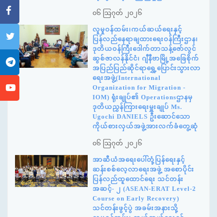
၀၆ ဩဂုတ် ၂၀၂၆
လူမှုဝန်ထမ်း၊ကယ်ဆယ်ရေးနှင့်
ပြန်လည်နေရာချထားရေးဝန်ကြီးဌာန၊
ဒုတိယဝန်ကြီးဒေါက်တာသန့်ဇော်လွင်
ဆွစ်ဇာလန်နိုင်ငံ၊ ဂျီနီဗာမြို့အခြေစိုက်
အပြည်ပြည်ဆိုင်ရာရွှေ့ပြောင်းသွားလာ
ရေးအဖွဲ့(International
Organization for Migration -
IOM) ရုံးချုပ်၏ Operationsဌာနမှ
ဒုတိယညွှန်ကြားရေးမှူးချုပ် Ms.
Ugochi DANIELS ဦးဆောင်သော
ကိုယ်စားလှယ်အဖွဲ့အားလက်ခံတွေ့ဆုံ
၀၆ ဩဂုတ် ၂၀၂၆
အာဆီယံအရေးပေါ်တုံ့ပြန်ရေးနှင့်
ဆန်းစစ်လေ့လာရေးအဖွဲ့ အစောပိုင်း
ပြန်လည်ထူထောင်ရေး သင်တန်း
အဆင့်- ၂ (ASEAN-ERAT Level-2
Course on Early Recovery)
သင်တန်းဖွင့်ပွဲ အခမ်းအနားသို့