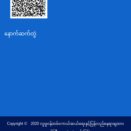
ပို့ဆောင်ရေးနှင့်ဆက်သွယ်ရေးဝန်ကြီးဌာန
သယံဇာတနှင့်ပတ်ဝန်းကျင်ထိန်းသိမ်းရေးဝန်ကြီးဌာန
လျှပ်စစ်နှင့်စွမ်းအင်ဝန်ကြီးဌာန
နောက်ဆက်တွဲ
အလုပ်သမား၊လူဝင်မှုကြီးကြပ်ရေးနှင့်ပြည်သူ့အင်အား
ဝန်ကြီးဌာန
စီးပွားရေးနှင့်ကူးသန်းရောင်းဝယ်ရေးဝန်ကြီးဌာန
ပညာရေးဝန်ကြီးဌာန
ကျန်းမာရေးနှင့်အားကစားဝန်ကြီးဌာန
ဆောက်လုပ်ရေးဝန်ကြီးဌာန
လူမူဝန်ထမ်း၊ကယ်ဆယ်ရေးနှင့်ပြန်လည်နေရာချထားရေး
ဝန်ကြီးဌာန
ဟိုတယ်နှင့်ခရီးသွားလာရေးဝန်ကြီးဌာန
တိုင်းရင်းသားလူမျိုးရေးရာဝန်ကြီးဌာန
Copyright © 2020 လူမူဝန်ထမ်း၊ကယ်ဆယ်ရေးနှင့်ပြန်လည်နေရာချထား
ပြည်ထောင်စုရာထူးဝန်အဖွဲ့ရုံး